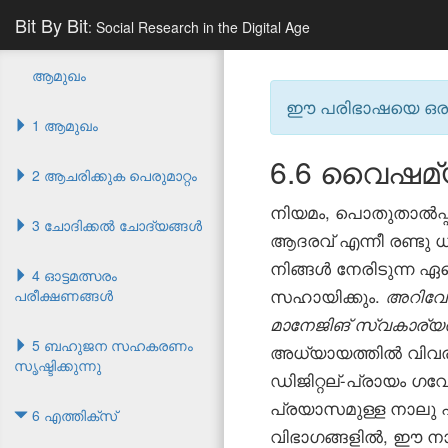
Bit By Bit
: Social Research in the Digital Age
ആമുഖം
ഈ പരിഭാഷയെ ഒരു കമ
1 ആമുഖം
6.6
വൈഷമ്
2 ആചരിക്കുക പെരുമാറ്റം
നിയമം, പൊതുതാൽപ്
3 ചോദിക്കൽ ചോദ്യങ്ങൾ
ആദരവ് എന്നീ രണ്ട
നിങ്ങൾ നേരിടുന്ന ഏത
4 ഓട്ടമത്സരം
സഹായിക്കും.
അറിവോ
പരീക്ഷണങ്ങൾ
മാനേജിങ്
സ്വകാര്യ
5 ബഹുജന സഹകരണം
അധ്യായത്തിൽ വിവരി
സൃഷ്ടിക്കുന്നു
ഡിജിറ്റല്-പ്രായം 
പ്രയാസമുള്ള നാലു
6 എത്തിക്സ്
വിഭാഗങ്ങളിൽ, ഈ നാ