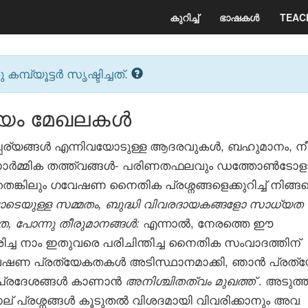
കുറിച്ച്
ഭാഷകൾ
TEAC
്പ്യൂട്ടർ സൃഷ്ടിച്ചത്.
യം മേഖലകൾ
പര്യങ്ങൾ എന്നിവയോടുള്ള ആദരവുകൾ, ബഹുമാനം, നീ
ു ധാർമ്മിക തത്ത്വങ്ങൾ- പരിണതഫലവും ഡത്തോൺടോള
െങ്കിലും ഗവേഷണ നൈതിക പ്രശ്നങ്ങളെക്കുറിച്ച് നിങ്ങ
ടെയുള്ള സമ്മതം,
ബുദ്ധി വിവരദായകങ്ങളോ സാധ്യത
ത,
പോന്നു തീരുമാനങ്ങൾ:
എന്നാൽ, നേരത്തെ ഈ
ച്ച നാം ഇതുവരെ പരിചിന്തിച്ച നൈതിക സംവാദത്തിന്
ഗവേഷണ പ്രത്യേകതകൾ അടിസ്ഥാനമാക്കി, ഞാൻ പ്രത്
 പ്രദേശങ്ങൾ കാണാൻ
അനിശ്ചിതത്വം മുഖത്ത്
. അടുത്
ല് പ്രശ്നങ്ങൾ കൂടുതൽ വിശദമായി വിവരിക്കാനും അവ