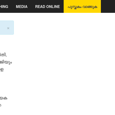
HING
MEDIA
READ ONLINE
പുസ്തകം വാങ്ങുക
×
തി,
ജിയും
ളെ
യേക
ത