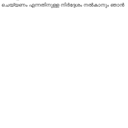
ചെയ്യണം എന്നതിനുള്ള നിർദ്ദേശം നൽകാനും ഞാൻ