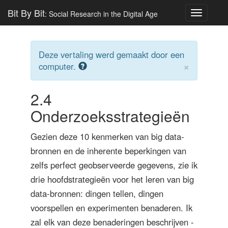
Bit By Bit
: Social Research in the Digital Age
Toggle
navigatio
Deze vertaling werd gemaakt door een
×
computer.
2.4
Onderzoeksstrategieën
Gezien deze 10 kenmerken van big data-
bronnen en de inherente beperkingen van
zelfs perfect geobserveerde gegevens, zie ik
drie hoofdstrategieën voor het leren van big
data-bronnen: dingen tellen, dingen
voorspellen en experimenten benaderen. Ik
zal elk van deze benaderingen beschrijven -