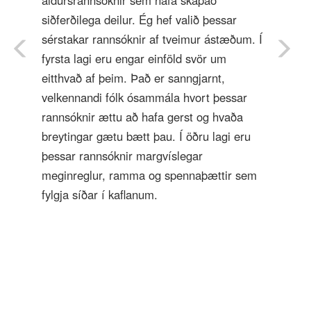
aldursrannsóknir sem hafa skapað
siðferðilega deilur. Ég hef valið þessar
sérstakar rannsóknir af tveimur ástæðum. Í
fyrsta lagi eru engar einföld svör um
eitthvað af þeim. Það er sanngjarnt,
velkennandi fólk ósammála hvort þessar
rannsóknir ættu að hafa gerst og hvaða
breytingar gætu bætt þau. Í öðru lagi eru
þessar rannsóknir margvíslegar
meginreglur, ramma og spennaþættir sem
fylgja síðar í kaflanum.