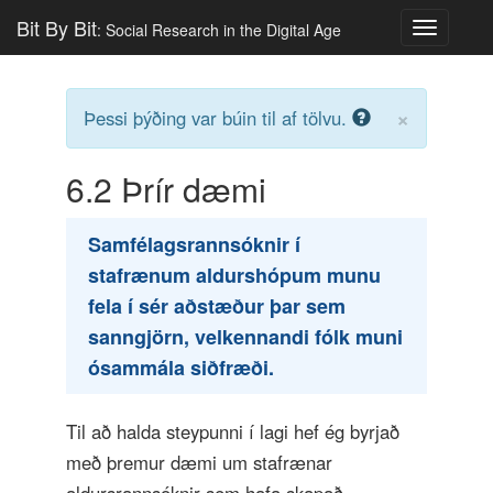
Bit By Bit
: Social Research in the Digital Age
Toggle
navigatio
×
Þessi þýðing var búin til af tölvu.
6.2
Þrír dæmi
Samfélagsrannsóknir í
stafrænum aldurshópum munu
fela í sér aðstæður þar sem
sanngjörn, velkennandi fólk muni
ósammála siðfræði.
Til að halda steypunni í lagi hef ég byrjað
með þremur dæmi um stafrænar