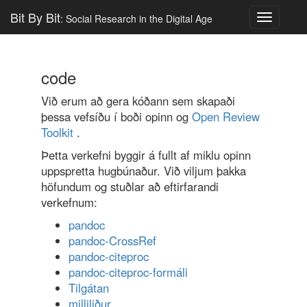
Bit By Bit
: Social Research in the Digital Age
Toggle
navigatio
code
Við erum að gera kóðann sem skapaði
þessa vefsíðu í boði opinn og
Open Review
Toolkit
.
Þetta verkefni byggir á fullt af miklu opinn
uppspretta hugbúnaður. Við viljum þakka
höfundum og stuðlar að eftirfarandi
verkefnum:
pandoc
pandoc-CrossRef
pandoc-citeproc
pandoc-citeproc-formáli
Tilgátan
milliliður