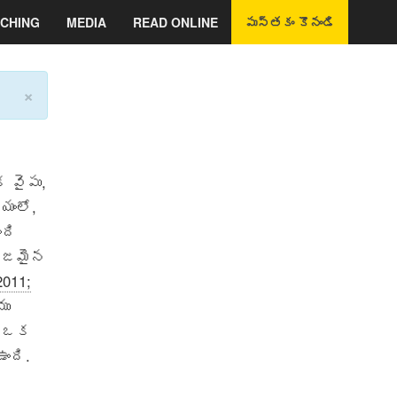
CHING
MEDIA
READ ONLINE
పుస్తకం కొనండి
×
 వైపు,
యంలో,
ంది
నిజమైన
2011;
ము
B ఒక
ంది.