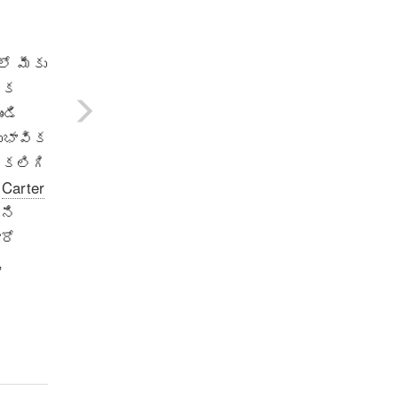
ీ
ో మీకు
తిక
ండి
ుభావిక
 కలిగి
ి
Carter
ని
రో
,
క