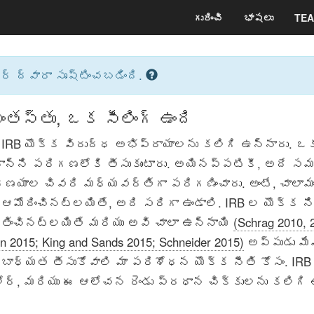
గురించి
భాషలు
TEA
్ ద్వారా సృష్టించబడింది.
తస్తు, ఒక సీలింగ్ ఉంది
 IRB యొక్క విరుద్ధ అభిప్రాయాలను కలిగి ఉన్నారు. ఒక
న్ని పరిగణలోకి తీసుకుంటారు. అయినప్పటికీ, అదే సమ
ిర్ణయాల చివరి మధ్యవర్తిగా పరిగణించారు. అంటే, చాలామ
ఆమోదించినట్లయితే, అది సరిగా ఉండాలి. IRB ల యొక్క 
తించినట్లయితే మరియు అవి చాలా ఉన్నాయి
(Schrag 2010, 
n 2015; King and Sands 2015; Schneider 2015)
అప్పుడు మే
ాధ్యత తీసుకోవాలి మా పరిశోధన యొక్క నీతి కోసం. IR
ోర్, మరియు ఈ ఆలోచన రెండు ప్రధాన చిక్కులను కలిగి ఉ