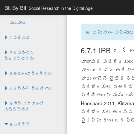
Bit By Bit
: Social Research in the Digital Age
ముందుమాట
ఈ అనువాదం కంప్యూటర
1 పరిచయం
6.7.1
IRB ఒక అం
2 గమనించిన
ప్రవర్తనను
చాలామంది పరిశోధకులు
వారు ఒక మగ అధికారా
3 అడుగుతూ ప్రశ్నలు
వారు దానిని నైతిక న
పరిశోధకులు ఐఆర్బి 
4 రన్నింగ్ ప్రయోగాలు
పరిమితులను మనం గుర్
Hoonaard 2011; Klitzma
5 మాస్ సహకారంతో
సృష్టిస్తోంది
పరిశోధకులు అదనపు బ
పైకప్పు కాదు ఒక ఫ్ల
6 ఎథిక్స్