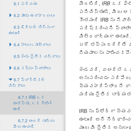
మొదటిది,
IRB ఒక ఫ్ల
6.1 పరిచయం
పనిచేస్తుంటే, మీరు ఆ
6.2 మూడు ఉదాహరణలు
కొంతమంది IRB ను నివారి
6.3 డిజిటల్ భిన్నంగా
పరిష్కరించని ప్రాంత
ఉంటుంది
మిత్రరాజ్యంగా ఉంటుం
ఏదో తప్పు జరిగితే 
6.4 నాలుగు సూత్రాలు
నియమాలను పాటించకపోత
6.5 రెండు నైతిక చట్రాలు
6.6 కష్టం ప్రాంతాలు
రెండవది,
ఐఆర్బి ఒక 
అనుసరించడం సరిపోదు.
6.7 ప్రాక్టికల్
వ్యవహరిస్తారనే దాని 
చిట్కాలు
మరియు నైతిక బాధ్యత మ
6.7.1 IRB ఒక
అంతస్తు, ఒక సీలింగ్
ఉంది
IRB ను ఫ్లోర్గా వ్య
ఉంటుంది అని నిర్ధార
6.7.2 అందరి బూట్లు
మీరు ఉంచండి
ముందు మీ నైతిక అనుబ