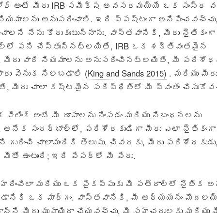
ోర్
అంటే మీరు IRB సమీక్ష అవసరమయ్యే ఒక సంస్థ 
 నియమాలను అనుసరించాలి. ఇది స్పష్టంగా అనిపించవచ్చు,
ంచాలని నేను కోరుకుంటున్నాను. వాస్తవానికి, మీరు నైతికంగా
ాల్లో పని చేస్తున్నట్లయితే, IRB ఒక శక్తివంతమైన
ది. మీరు వారి నియమాలను అనుసరించినట్లయితే, మీ పరిశో
వారు వెనుక నిలబడాలి
(King and Sands 2015)
. మరియు మీరు
ే, మీరు చాలా కష్టమైన పరిస్థితిలో మీ స్వంతం చేసుకోవ
సీలింగ్
అంటే మీ రూపాలను నింపడం మరియు నిబంధనలను
 అనేక సందర్భాల్లో, పరిశోధకుడిగా మీరు ఎలా నైతికంగా
గురించి చాలామందికి తెలుసు. చివరకు, మీరు పరిశోధకుడు
ీతో ఉంటుంది; ఇది పేపర్లో మీ పేరు.
వహరించేలా మరియు ఒక పైకప్పుకు మీ పత్రాల్లో నైతిక అ
ించడానికి ఒక మార్గం. వాస్తవానికి, మీ అధ్యయనం మొదలయ
ంధాన్ని మీరు ముసాయిదా చేయవచ్చు, మీ సహచరులకు మరియు మ