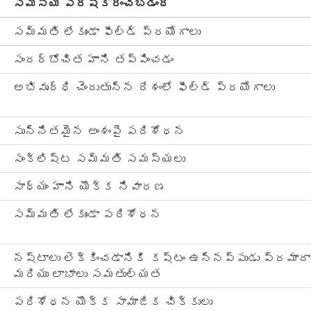
సమస్య పరిష్కరించబడింది
సమ్మతి లేకుండా ఫీల్డ్ ప్రయోగాలు
సందర్భోచిత హాని తప్పించడం
అభివృద్ధి చెందుతున్న దేశంలో ఫీల్డ్ ప్రయోగాలు
సున్నితమైన అంశంపై పరిశోధన
సంక్లిష్ట సమ్మతి సమస్యలు
సాధ్యం హాని యొక్క నివారణ
సమ్మతి లేకుండా పరిశోధన
నష్టాలు లెక్కించడానికి కష్టం ఉన్నప్పుడు ప్రమాదా
మరియు లాభాలు సమతుల్యత
పరిశోధన యొక్క సామాజిక చిక్కులు