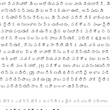
ా వివరించాలో మీరు ఆలోచించమని బలవంతం చేయటానికి. మ
రాస్తున్నప్పుడు మీకు అసౌకర్యంగా ఉంటే, అప్పుడు మీ
బ్యాలెన్స్ను కొట్టదు. మీ స్వంత పనిని నిర్ధారించడంల
ీ నైతిక అనుబంధాలను ప్రచురించడం, పరిశోధన సంఘం నై
హాయపడుతుంది మరియు నిజమైన అనుభావిక పరిశోధన ను
గిన నిబంధనలను ఏర్పాటు చేస్తుంది. పట్టిక 6.3 అన
ందిస్తుంది, నేను పరిశోధనా నీతి యొక్క మంచి చర్చలను
ో రచయితల ప్రతి దావాతో నేను ఏకీభవిస్తున్నాను కాన
న అర్థంలో
సమగ్రతతో
వ్యవహరించే పరిశోధకులకు అన్
్రతి సందర్భంలో, (1) పరిశోధకులు వారు ఏమనుకుంటున్నా
 తప్పు ఏమిటి; (2) వారు నిర్ణయి 0 చినదానిపై ఆధారపడి
 పనిచేస్తారు; మరియు (3) వారు పరిస్థితిని వారి నైతి
రు పనిచేస్తున్నారని బహిరంగంగా చూపిస్తారు.
శోధన యొక్క ఎథిక్స్ యొక్క ఆసక్తికరమైన చర్చలతో పత్రాలు