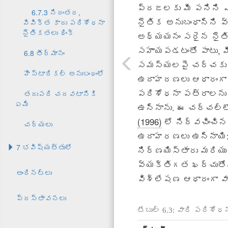
ప్రజలకు మీ పనిని ఎల
6.7.3 నిరంతర,
నైతిక అనుబంధాన్ని వ్
వివిక్త కాదు పరిశోధనా
నైతికతలు థింక్
అధ్యయనం సరైన నైతిక 
సహాయపడటంతో పాటు, మ
6.8 తీర్మానం
సమస్యలపై చర్చకు స
హిస్టారికల్ అనుబంధంలో
ఉదాహరణలు ఆధారంగా త
పరిశోధనా పత్రాలను అ
తదుపరి చదవటానికి
ఏమి
ఉన్నాను. ఈ చర్చల్ల
(1996)
లో నిర్వచించి
చర్యలు
ఉదాహరణలు ఉన్నాయి: ప
7 భవిష్యత్తులో
నిర్ణయిస్తారు మరియు
వ్యక్తిగత ఖర్చుతోనే
అందినట్లు
విశ్లేషణ ఆధారంగా వా
ప్రస్తావనలు
టేబుల్ 6.3: వారి పరి