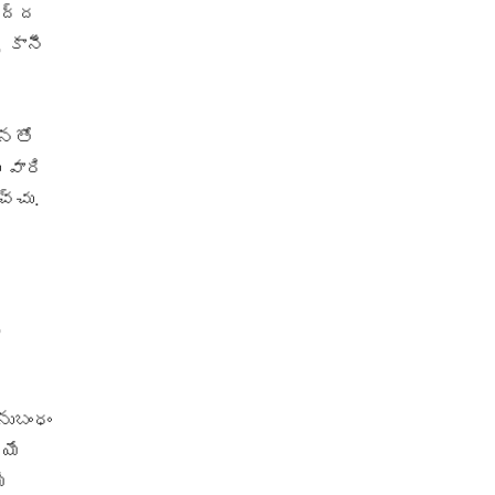
వద్ద
 కానీ
ధనతో
 వారి
చ్చు.
,
నుబంధం
్యే
ీ