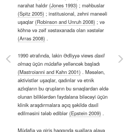
narahat haldır
(Jones 1993)
; məhbuslar
(Spitz 2005)
; institusional, zehni maneəli
uşaqlar
(Robinson and Unruh 2008)
; və
köhnə və zəif xəstəxanada olan xəstələr
(Arras 2008)
.
1990 ətrafında, lakin Ədliyyə views
daxil
olmaq
üçün
müdafiə
yelləncək başladı
(Mastroianni and Kahn 2001)
. Məsələn,
aktivistlər uşaqlar, qadınlar və etnik
azlıqların bu qrupların bu sınaqlardan əldə
olunan biliklərdən faydalana biləcəyi üçün
klinik araşdırmalara açıq şəkildə daxil
edilməsini tələb ediblər
(Epstein 2009)
.
Müdafiə və giriş haqqında suallara əlavə