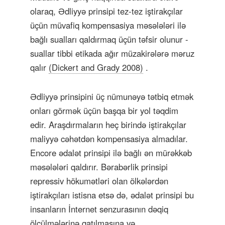
olaraq, Ədliyyə prinsipi tez-tez iştirakçılar
üçün müvafiq kompensasiya məsələləri ilə
bağlı sualları qaldırmaq üçün təfsir olunur -
suallar tibbi etikada ağır müzakirələrə məruz
qalır
(Dickert and Grady 2008)
.
Ədliyyə prinsipini üç nümunəyə tətbiq etmək
onları görmək üçün başqa bir yol təqdim
edir. Araşdırmaların heç birində iştirakçılar
maliyyə cəhətdən kompensasiya almadılar.
Encore ədalət prinsipi ilə bağlı ən mürəkkəb
məsələləri qaldırır. Bərabərlik prinsipi
repressiv hökumətləri olan ölkələrdən
iştirakçıları istisna etsə də, ədalət prinsipi bu
insanların İnternet senzurasının dəqiq
ölçülmələrinə qatılmasına və