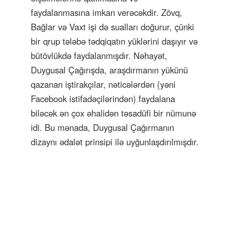
faydalanmasına imkan verəcəkdir. Zövq,
Bağlar və Vaxt işi də sualları doğurur, çünki
bir qrup tələbə tədqiqatın yüklərini daşıyır və
bütövlükdə faydalanmışdır. Nəhayət,
Duygusal Çağırışda, araşdırmanın yükünü
qazanan iştirakçılar, nəticələrdən (yəni
Facebook istifadəçilərindən) faydalana
biləcək ən çox əhalidən təsadüfi bir nümunə
idi. Bu mənada, Duygusal Çağırmanın
dizaynı ədalət prinsipi ilə uyğunlaşdırılmışdır.