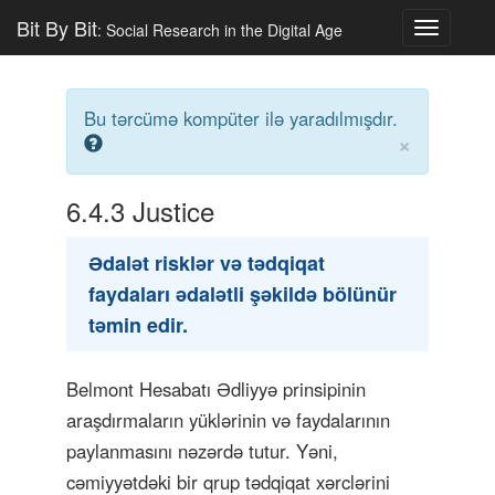
Bit By Bit
: Social Research in the Digital Age
Toggle
navigatio
Bu tərcümə kompüter ilə yaradılmışdır.
×
6.4.3
Justice
Ədalət risklər və tədqiqat
faydaları ədalətli şəkildə bölünür
təmin edir.
Belmont Hesabatı Ədliyyə prinsipinin
araşdırmaların yüklərinin və faydalarının
paylanmasını nəzərdə tutur. Yəni,
cəmiyyətdəki bir qrup tədqiqat xərclərini