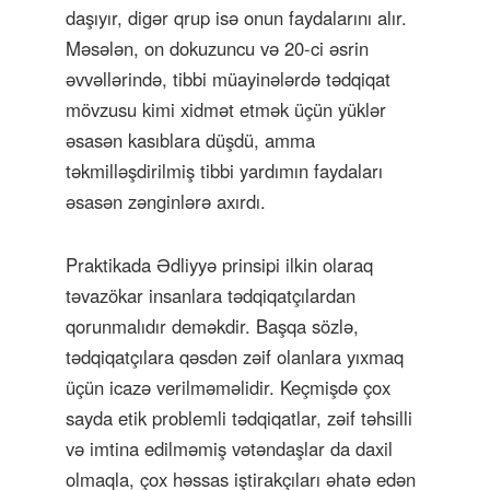
daşıyır, digər qrup isə onun faydalarını alır.
Məsələn, on dokuzuncu və 20-ci əsrin
əvvəllərində, tibbi müayinələrdə tədqiqat
mövzusu kimi xidmət etmək üçün yüklər
əsasən kasıblara düşdü, amma
təkmilləşdirilmiş tibbi yardımın faydaları
əsasən zənginlərə axırdı.
Praktikada Ədliyyə prinsipi ilkin olaraq
təvazökar insanlara tədqiqatçılardan
qorunmalıdır deməkdir. Başqa sözlə,
tədqiqatçılara qəsdən zəif olanlara yıxmaq
üçün icazə verilməməlidir. Keçmişdə çox
sayda etik problemli tədqiqatlar, zəif təhsilli
və imtina edilməmiş vətəndaşlar da daxil
olmaqla, çox həssas iştirakçıları əhatə edən