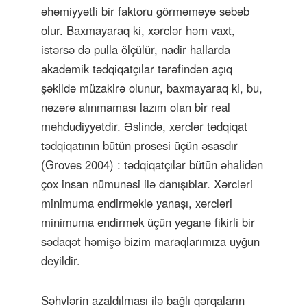
əhəmiyyətli bir faktoru görməməyə səbəb
olur. Baxmayaraq ki, xərclər həm vaxt,
istərsə də pulla ölçülür, nadir hallarda
akademik tədqiqatçılar tərəfindən açıq
şəkildə müzakirə olunur, baxmayaraq ki, bu,
nəzərə alınmaması lazım olan bir real
məhdudiyyətdir. Əslində, xərclər tədqiqat
tədqiqatının bütün prosesi üçün əsasdır
(Groves 2004)
: tədqiqatçılar bütün əhalidən
çox insan nümunəsi ilə danışıblar. Xərcləri
minimuma endirməklə yanaşı, xərcləri
minimuma endirmək üçün yeganə fikirli bir
sədaqət həmişə bizim maraqlarımıza uyğun
deyildir.
Səhvlərin azaldılması ilə bağlı qərqaların