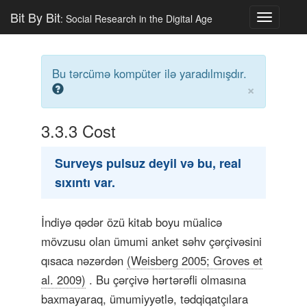
Bit By Bit
: Social Research in the Digital Age
Toggle
navigatio
Bu tərcümə kompüter ilə yaradılmışdır.
×
3.3.3
Cost
Surveys pulsuz deyil və bu, real
sıxıntı var.
İndiyə qədər özü kitab boyu müalicə
mövzusu olan ümumi anket səhv çərçivəsini
qısaca nəzərdən
(Weisberg 2005; Groves et
al. 2009)
. Bu çərçivə hərtərəfli olmasına
baxmayaraq, ümumiyyətlə, tədqiqatçılara