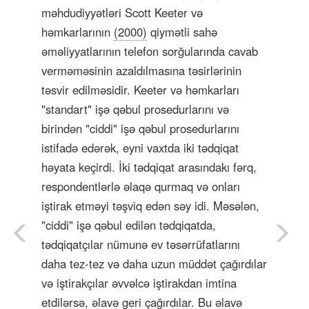
məhdudiyyətləri Scott Keeter və
həmkarlarının
(2000)
qiymətli sahə
əməliyyatlarının telefon sorğularında cavab
verməməsinin azaldılmasına təsirlərinin
təsvir edilməsidir. Keeter və həmkarları
"standart" işə qəbul prosedurlarını və
birindən "ciddi" işə qəbul prosedurlarını
istifadə edərək, eyni vaxtda iki tədqiqat
həyata keçirdi. İki tədqiqat arasındakı fərq,
respondentlərlə əlaqə qurmaq və onları
iştirak etməyi təşviq edən səy idi. Məsələn,
"ciddi" işə qəbul edilən tədqiqatda,
tədqiqatçılar nümunə ev təsərrüfatlarını
daha tez-tez və daha uzun müddət çağırdılar
və iştirakçılar əvvəlcə iştirakdan imtina
etdilərsə, əlavə geri çağırdılar. Bu əlavə