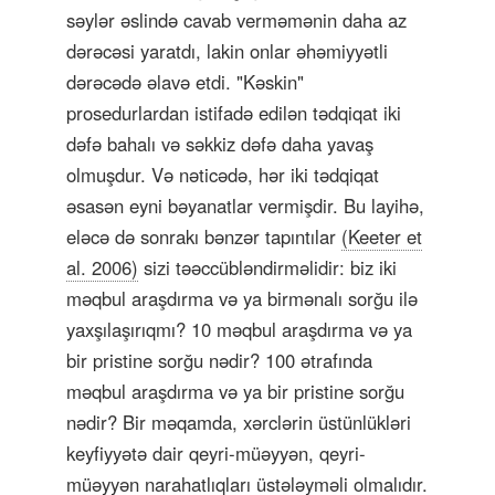
səylər əslində cavab verməmənin daha az
dərəcəsi yaratdı, lakin onlar əhəmiyyətli
dərəcədə əlavə etdi. "Kəskin"
prosedurlardan istifadə edilən tədqiqat iki
dəfə bahalı və səkkiz dəfə daha yavaş
olmuşdur. Və nəticədə, hər iki tədqiqat
əsasən eyni bəyanatlar vermişdir. Bu layihə,
eləcə də sonrakı bənzər tapıntılar
(Keeter et
al. 2006)
sizi təəccübləndirməlidir: biz iki
məqbul araşdırma və ya birmənalı sorğu ilə
yaxşılaşırıqmı? 10 məqbul araşdırma və ya
bir pristine sorğu nədir? 100 ətrafında
məqbul araşdırma və ya bir pristine sorğu
nədir? Bir məqamda, xərclərin üstünlükləri
keyfiyyətə dair qeyri-müəyyən, qeyri-
müəyyən narahatlıqları üstələyməli olmalıdır.