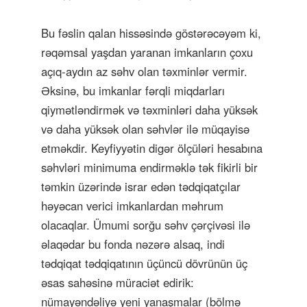
Bu fəslin qalan hissəsində göstərəcəyəm ki,
rəqəmsal yaşdan yaranan imkanların çoxu
açıq-aydın az səhv olan təxminlər vermir.
Əksinə, bu imkanlar fərqli miqdarları
qiymətləndirmək və təxminləri daha yüksək
və daha yüksək olan səhvlər ilə müqayisə
etməkdir. Keyfiyyətin digər ölçüləri hesabına
səhvləri minimuma endirməklə tək fikirli bir
təmkin üzərində israr edən tədqiqatçılar
həyəcan verici imkanlardan məhrum
olacaqlar. Ümumi sorğu səhv çərçivəsi ilə
əlaqədar bu fonda nəzərə alsaq, indi
tədqiqat tədqiqatının üçüncü dövrünün üç
əsas sahəsinə müraciət edirik:
nümayəndəliyə yeni yanaşmalar (bölmə