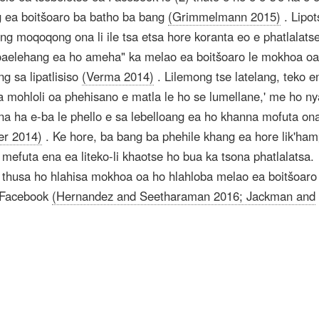
g ea boitšoaro ba batho ba bang
(Grimmelmann 2015)
. Lipot
eng moqoqong ona li ile tsa etsa hore koranta eo e phatlalats
tloaelehang ea ho ameha" ka melao ea boitšoaro le mokhoa o
g sa lipatlisiso
(Verma 2014)
. Lilemong tse latelang, teko e
ba mohloli oa phehisano e matla le ho se lumellane,' me ho n
'na ha e-ba le phello e sa lebelloang ea ho khanna mofuta on
er 2014)
. Ke hore, ba bang ba phehile khang ea hore lik'ha
mefuta ena ea liteko-li khaotse ho bua ka tsona phatlalatsa.
 thusa ho hlahisa mokhoa oa ho hlahloba melao ea boitšoaro
o Facebook
(Hernandez and Seetharaman 2016; Jackman and