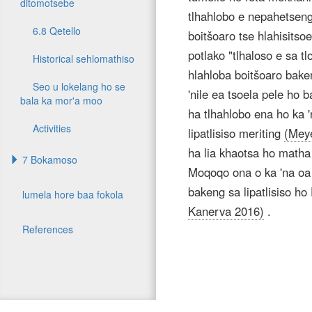
ditomotsebe
tlhahlobo e nepahetsen
6.8 Qetello
boitšoaro tse hlahisitso
potlako "tlhaloso e sa 
Historical sehlomathiso
hlahloba boitšoaro baken
Seo u lokelang ho se
'nile ea tsoela pele ho 
bala ka mor'a moo
ha tlhahlobo ena ho ka 
Activities
lipatlisiso meriting
(Mey
ha lia khaotsa ho matha 
7 Bokamoso
Moqoqo ona o ka 'na oa
bakeng sa lipatlisiso h
lumela hore baa fokola
Kanerva 2016)
.
References