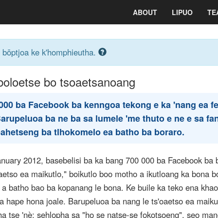
ABOUT
LIPUO
TE
a bōptjoa ke k'homphieutha.
boloetse bo tsoaetsanoang
,000 ba Facebook ba kenngoa tekong e ka 'nang ea fe
arupeluoa ba ne ba sa lumele 'me thuto e ne e sa fa
pahetseng ba tlhokomelo ea batho ba boraro.
anuary 2012, basebelisi ba ka bang 700 000 ba Facebook ba 
oaetso ea maikutlo," boikutlo boo motho a ikutloang ka bona b
a batho bao ba kopanang le bona. Ke buile ka teko ena khao
ba hape hona joale. Barupeluoa ba nang le ts'oaetso ea maiku
pha tse 'nè: sehlopha sa "ho se natse-se fokotsoeng", seo man