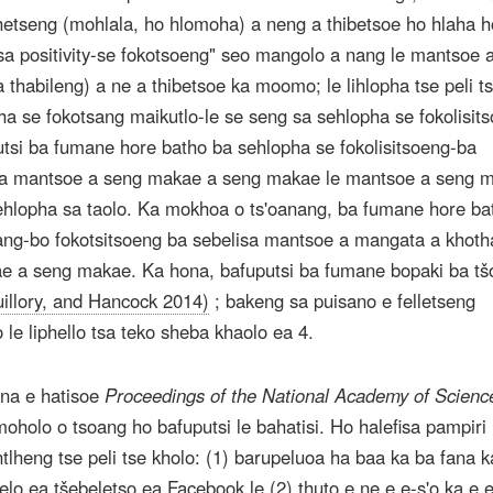
hetseng (mohlala, ho hlomoha) a neng a thibetsoe ho hlaha 
sa positivity-se fokotsoeng" seo mangolo a nang le mantsoe 
thabileng) a ne a thibetsoe ka moomo; le lihlopha tse peli t
ha se fokotsang maikutlo-le se seng sa sehlopha se fokolisit
putsi ba fumane hore batho ba sehlopha se fokolisitsoeng-ba
isa mantsoe a seng makae a seng makae le mantsoe a seng 
ehlopha sa taolo. Ka mokhoa o ts'oanang, ba fumane hore ba
ang-bo fokotsitsoeng ba sebelisa mantsoe a mangata a khoth
e a seng makae. Ka hona, bafuputsi ba fumane bopaki ba tš
illory, and Hancock 2014)
; bakeng sa puisano e felletseng
le liphello tsa teko sheba khaolo ea 4.
ena e hatisoe
Proceedings of the National Academy of Scienc
oholo o tsoang ho bafuputsi le bahatisi. Ho halefisa pampiri
ntlheng tse peli tse kholo: (1) barupeluoa ha baa ka ba fana k
lo ea tšebeletso ea Facebook le (2) thuto e ne e e-s'o ka e e