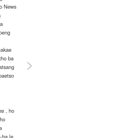
ho News
a
sa
soeng
makae
tho ba
atsang
oaetso
es
, ho
 ho
a
-ba le