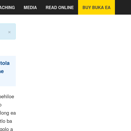
ACHING
MEDIA
READ ONLINE
BUY BUKA EA
×
tola
ne
behiloe
o
long ea
tlo ba
golo a