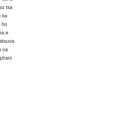
so tsa
e ka
a ho
na e
yatsuoa
a oa
mphani