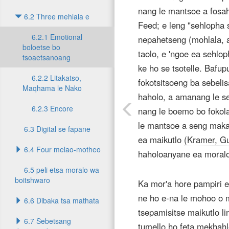
nang le mantsoe a fosa
6.2 Three mehlala e
Feed; e leng "sehlopha 
6.2.1 Emotional
nepahetseng (mohlala, a 
boloetse bo
taolo, e 'ngoe ea sehlop
tsoaetsanoang
ke ho se tsotelle. Bafu
6.2.2 Litakatso,
fokotsitsoeng ba sebel
Maqhama le Nako
haholo, a amanang le s
6.2.3 Encore
nang le boemo bo fokol
le mantsoe a seng maka
6.3 Digital se fapane
ea maikutlo
(Kramer, Gu
6.4 Four melao-motheo
haholoanyane ea moralo 
6.5 peli etsa moralo wa
boitshwaro
Ka mor'a hore pampiri 
ne ho e-na le mohoo o m
6.6 Dibaka tsa mathata
tsepamisitse maikutlo li
6.7 Sebetsang
tumello ho feta mekhahle