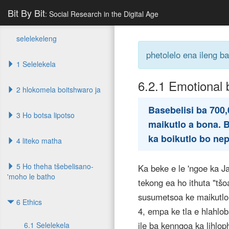
Bit By Bit
: Social Research in the Digital Age
selelekeleng
phetolelo ena ileng b
1 Selelekela
6.2.1
Emotional 
2 hlokomela boitshwaro ja
Basebelisi ba 700
3 Ho botsa lipotso
maikutlo a bona. B
ka boikutlo bo ne
4 liteko matha
5 Ho theha tšebelisano-
Ka beke e le 'ngoe ka J
'moho le batho
tekong ea ho ithuta "tš
susumetsoa ke maikutlo 
6 Ethics
4, empa ke tla e hlahlo
ile ba kenngoa ka lihlo
6.1 Selelekela