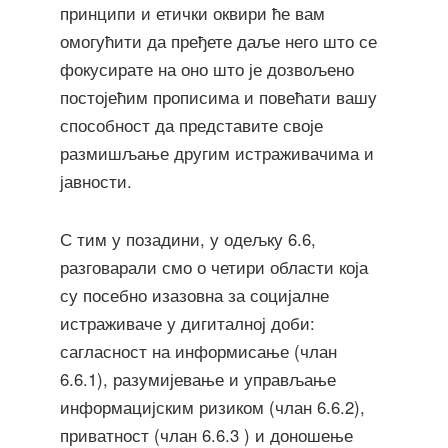
принципи и етички оквири ће вам
омогућити да пређете даље него што се
фокусирате на оно што је дозвољено
постојећим прописима и повећати вашу
способност да представите своје
размишљање другим истраживачима и
јавности.
С тим у позадини, у одељку 6.6,
разговарали смо о четири области која
су посебно изазовна за социјалне
истраживаче у дигиталној доби:
сагласност на информисање (члан
6.6.1), разумијевање и управљање
информацијским ризиком (члан 6.6.2),
приватност (члан 6.6.3 ) и доношење