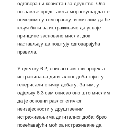
одговоран и користан за друштво. Ово
поглавље представља мој покушај да се
померимо у том правцу, и мислим да ће
кључ бити за истраживаче да усвоје
принципе засноване мисли, док
настављају да поштују одговарајућа
правила.
У одељку 6.2, описао сам три пројекта
истраживања дигиталног доба који су
генерисали етичку дебату. Затим, у
одјељку 6.3 сам описао оно што мислим
да је основни разлог етичког
неизвјесности у друштвеним
истраживањима дигиталног доба: брзо
повећавајући моћ за истраживаче да