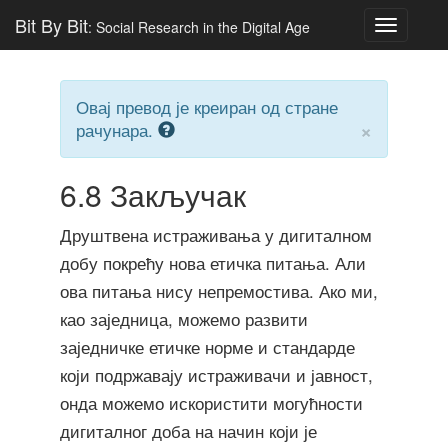
Bit By Bit
: Social Research in the Digital Age
Toggle
navigatio
Овај превод је креиран од стране
×
рачунара.
6.8
Закључак
Друштвена истраживања у дигиталном
добу покрећу нова етичка питања. Али
ова питања нису непремостива. Ако ми,
као заједница, можемо развити
заједничке етичке норме и стандарде
који подржавају истраживачи и јавност,
онда можемо искористити могућности
дигиталног доба на начин који је