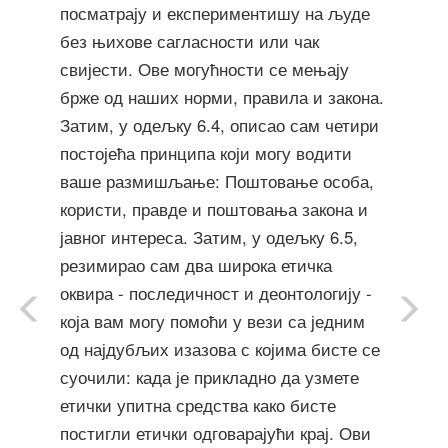
посматрају и експериментишу на људе
без њихове сагласности или чак
свијести. Ове могућности се мењају
брже од наших норми, правила и закона.
Затим, у одељку 6.4, описао сам четири
постојећа принципа који могу водити
ваше размишљање: Поштовање особа,
користи, правде и поштовања закона и
јавног интереса. Затим, у одељку 6.5,
резимирао сам два широка етичка
оквира - последичност и деонтологију -
која вам могу помоћи у вези са једним
од најдубљих изазова с којима бисте се
суочили: када је прикладно да узмете
етички упитна средства како бисте
постигли етички одговарајући крај. Ови