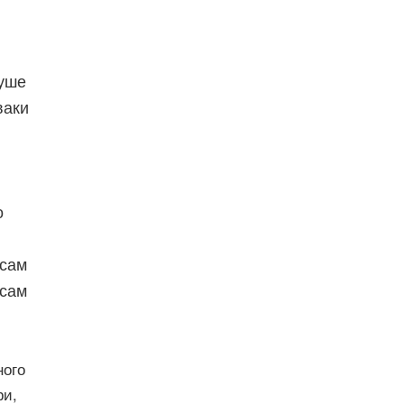
пуше
ваки
о
 сам
 сам
ного
ри,