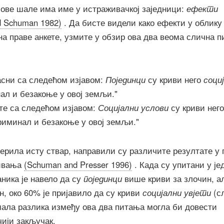
 ове шале има име у истраживачкој заједници:
ефекти
d Schuman 1982)
. Да бисте видели како ефекти у облику
на праве анкете, узмите у обзир ова два веома слична 
асни са следећом изјавом:
Појединци
су криви него
соци
ал и безакоње у овој земљи."
те са следећом изјавом:
Социјални услови
су криви него
риминал и безакоње у овој земљи."
јерила исту ствар, направили су различите резултате у
живања
(Schuman and Presser 1996)
. Када су упитани у је
ника је навело да су
појединци
више криви за злочин, а
ин, око 60% је пријавило да су криви
социјални увјети
(с
 мала разлика између ова два питања могла би довести
чији закључак.