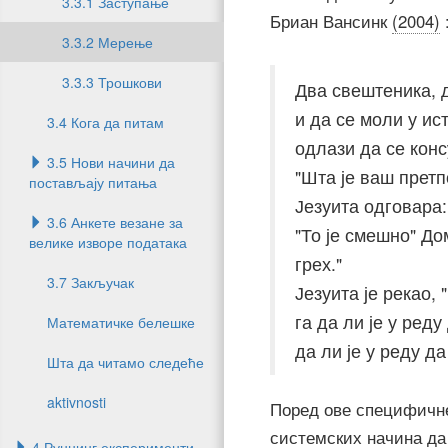
3.3.1 Заступање
Бриан Вансинк
(2004)
3.3.2 Мерење
3.3.3 Трошкови
Два свештеника, д
и да се моли у ис
3.4 Кога да питам
одлази да се кон
3.5 Нови начини да
"Шта је ваш прет
постављају питања
Језуита одговара: 
3.6 Анкете везане за
"То је смешно" До
велике изворе података
грех."
3.7 Закључак
Језуита је рекао,
га да ли је у реду
Математичке белешке
да ли је у реду д
Шта да читамо следеће
aktivnosti
Поред ове специфичн
системских начина да 
4 Руннинг експерименти