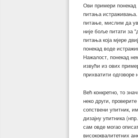
Ови примери понекад 
питања истраживања. 
питање, мислим да уве
није боље питати за 
питања која мјере дв
понекад воде истражи
Нажалост, понекад нем
извући из ових приме
прихватити одговоре 
Већ конкретно, то зна
неко други, проверите
сопствени упитник, и
дизајну упитника (нпр
сам овде могао описат
висококвалитетних анк