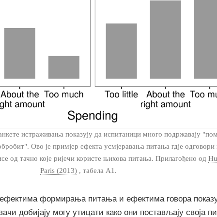
 анкете истраживања показују да испитаници много подржавају "по
робит". Ово је примјер ефекта усмјеравања питања гдје одговори 
исе од тачно које ријечи користе њихова питања. Прилагођено од
Hu
Paris (2013)
, табела А1.
ефектима формирања питања и ефектима говора показуј
вачи добијају могу утицати како они постављају своја п