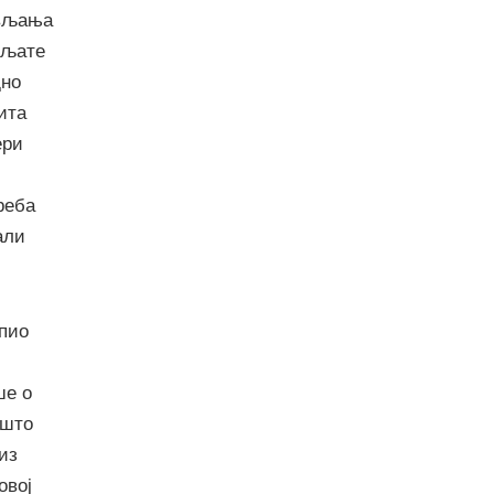
ављања
вљате
дно
ита
ери
реба
али
упио
ше о
 што
из
овој