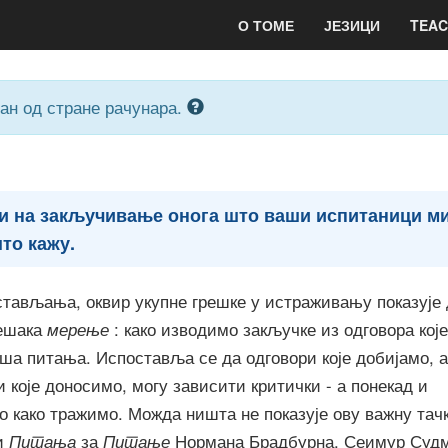
О ТОМЕ
ЈЕЗИЦИ
TEAC
ран од стране рачунара.
и на закључивање онога што ваши испитаници м
што кажу.
тављања, оквир укупне грешке у истраживању показује 
решака
мерење
: како изводимо закључке из одговора које
ша питања. Испоставља се да одговори које добијамо, а
које доносимо, могу зависити критички - а понекад и
но како тражимо. Можда ништа не показује ову важну тач
и
Питања
за
Питање
Нормана Брадбурна, Сеимур Судм