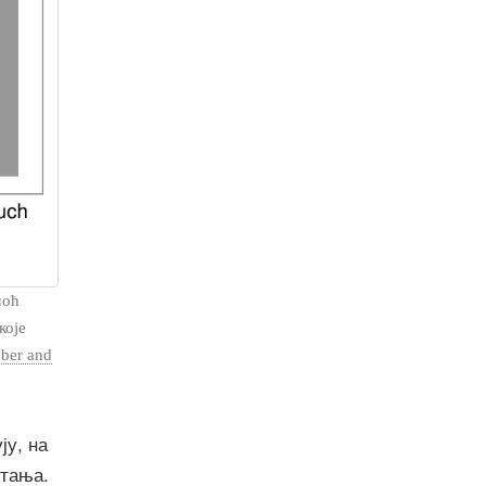
моћ
које
ber and
у, на
итања.