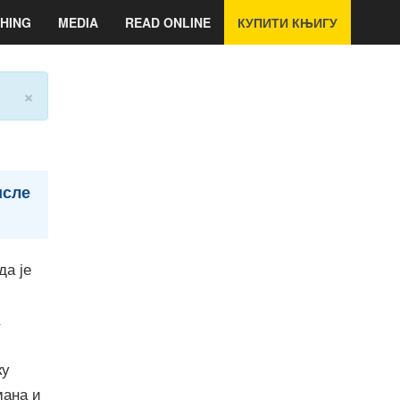
HING
MEDIA
READ ONLINE
КУПИТИ КЊИГУ
×
исле
да је
ку
ана и