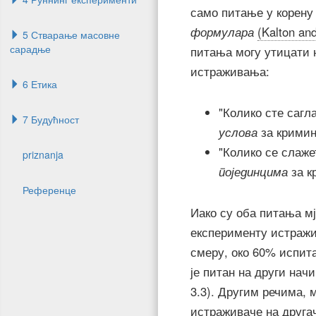
само питање у корену
формулара
(Kalton an
5 Стварање масовне
сарадње
питања могу утицати 
истраживања:
6 Етика
"Колико сте сагл
7 Будућност
услова
за кримин
"Колико се слаже
priznanja
појединцима
за к
Референце
Иако су оба питања м
експерименту истра
смеру, око 60% испита
је питан на други нач
3.3). Другим речима,
истраживаче на друга