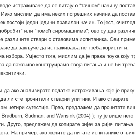
воде истраживаче да се питају о "тачном" начину пост
Иако мислим да има неких погрешних начина да поста
к постоји један једини правилан начин. То јест, очигле
"добробит" или "помоћ сиромашнима"; ово су два различ
ије различите ствари о ставовима испитаника. Ови прим
ваче да закључе да истраживања не треба користити.
а избора. Умјесто тога, мислим да је права поука коју т
ра да пажљиво конструирамо своја питања и не би треб
некритички.
чи да ако анализирате податке истраживања које је прик
 да ли сте прочитали стварни упитник. И ако стварате
мам четири сугестије. Прво, предлажем да прочитате ви
.
Bradburn, Sudman, and Wansink (2004)
); ту је више него
и. Друго, предлажем да копирате ријеч за ријеч питања 
ета. На пример, ако желите да питате испитанике о њих