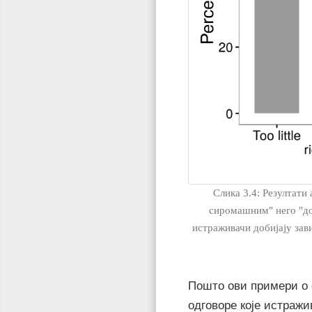
Слика 3.4: Резултати
сиромашним" него "доб
истраживачи добијају зав
Пошто ови примери о 
одговоре које истражи