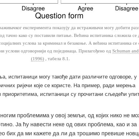
траживачког експеримента показују да истраживачи могу добити раз
од тачно како су поставили питање. Већина испитаника сложила се 
социјалних услова за криминал и безакоње. А већина испитаника се
лни услови одговорнији од појединаца. Прилагођено од
Schuman and 
(1996)
, табела 8.1.
ња, испитаници могу такође дати различите одговоре, у
ичних ријечи које се користе. На пример, ради мерења
приоритетима, испитаници су прочитани сљедећи упит
ногим проблемима у овој земљи, од којих нико не м
тино. Ја ћу навести неке од ових проблема, као и за
ео бих да ми кажете да ли да трошимо превише новц