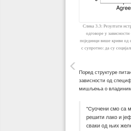
Слика 3.3: Резултати ис
одговоре у зависности 
појединци више криви од 
с супротно: да су соција
Поред структуре пита
зависности од специф
мишљења о владиним 
"Суочени смо са м
решити лако и јеф
сваки од њих жел