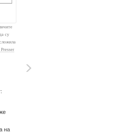
личите
да су
 сложила
Presser
:
оже
а на