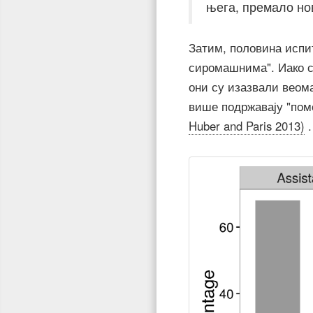
њега, премало нов
Затим, половина испит
сиромашнима". Иако с
они су изазвали веома
више подржавају "пом
Huber and Paris 2013)
.