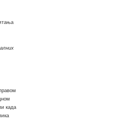
питања
јалних
 правом
дном
ли када
лика