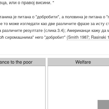
ца, или о правој висини. "
аника је питана о "добробити", а половина је питана о 
е то може изгледати као две различите фразе за исту с
 различите резултате (слика 3.4); Американци кажу да 
оћ сиромашнима" него "добробит"
(Smith 1987; Rasinski 