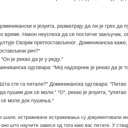
:
оминикански и језуита, разматрају да ли је грех да 
то време. Након неуспеха да се постигне закључак, с
султује Својим претпостављеног. Доминиканска каже,
постављени реч?"
"Он је рекао да је у реду."
миниканска одговара: "Мој надзорник је рекао да је т
 "Шта сте га питали?" Доминиканска одговара: "Питао
 да пушим док се моли." "О", рекао је језуита, "упитао
а се моле док пушења."
е шале, истраживачи истраживања су документовали м
оно што научите зависи од тога како вас питате. У ства