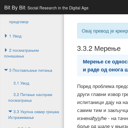
Bit By Bit
: Social Research in the Digital Age
предговор
Овај превод је креи
1 Увод
3.3.2
Мерење
2 посматрањем
понашања
Мерење се однос
и раде од онога 
3 Постављање питања
3.1 Увод
Поред проблема предс
други главни извор г
3.2 Питање наспрам
посматрања
испитаници дају на на
самим тим и закључци 
3.3 Укупна оквир грешка
Истраживање
изненађујуће - на тач
боље од шале у књиз