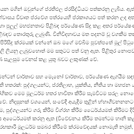
යයන මගින් ඔවුන්ගේ ප්රතිඵල ප්රසිද්ධියට පත්කරනු ලැබීය. ඇත
ශ්වාසය විවෘත ප්රවේශ පත්රයෙහි ප්රකාශයට පත් කරන ලද අ
හා පුලුල් මහජනතාව පිළිබඳ පර්යේෂණ සිදු කළ අතර පර්යේෂ
ළිබඳව තොරතුරු ලැබුණි. විනිවිදභාවය මත පදනම් වූ වගකීම ත
පිරිසිදු ක්රමයක් වන්නේ ඔබ මගේ මව්බිම පුවත්පතේ මුල් පිටු
ි ලියනු ලැබුවහොත් මම සතුටට පත් වනු ඇත. පිළිතුර නොපව
 සැලසුම වෙනස් කළ යුතු බවට ලකුණක් වේ.
න්ටන් වාර්තාව සහ මැෙනෝ වාර්තාව, පර්යේෂණ ඇගයීම සඳ
ති හතරක්: පුද්ගලයන්ට, ප්රතිලාභ, යුක්තිය, නීතිය හා මහජ
යෝගිකව මෙම මූලධර්ම හතර භාවිතා කිරීම සැමවිටම සරල නො
වේ. නිදසුනක් වශයෙන්, සංවේදී අයැදීම තුළින් හ්භාගීවනන
ම, පුද්ගලයන්ට ගරු කිරීම විග්රහ කිරීම ධෛර්ය්යමත් කිරීමට දිර
ය අධෛර්යමත් කරනු ඇත (විවේචනය කිරීම තමන්ටම හානි කළ
තරඟකාරී මූලධර්ම සමබර කිරීමේ ක්රමවේදයක් නොමැති නමුත්,