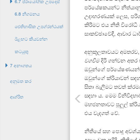
6.7 ප්රායෝගික උපදෙස්
පර්යේෂකයන්ට නීත්යාන
6.8 නිගමනය
උදාහරණයක් ලෙස, පරිගණ
කිරීමට එය නීති විරෝධී
ඓතිහාසික උපග්රන්ථයක්
සාකච්ඡාවේදී, ආචාර ධාර
ඊළඟට කියවන්න
අනුකූලතාවයට අමතරව, 
කටයුතු
වගවීම
දිරි ගන්වන අතර 
7 අනාගතය
ඔවුන්ගේ පර්යේෂණයන්හි 
ඔවුන්ගේ ක්රියාවන් සඳහ
අනුමත කර
සිතා බැලීමට තවත් ක්ර
සඳහා ය. මෙම විනිවිදභ
ආශ්රිත
මහජනතාවට පුලුල් ක්රි
එය වැදගත් වේ.
නීතියේ සහ පොදු අවශ්
අදාළ වන පරිදි, නීතිය