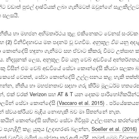
 වඩාත් පුළුල් දෘෂ්ටියක් ලබා ගැනීමටත් ඔවුන්ගේ සැලකිල්ල
ශ සලසයි.
නීතිය හා මහජන අභිමතාර්ථය තුළ එකිනෙකට වෙනස් සංරචක
හ (2) විනිවිදභාවය මත පදනම් වූ වගවීම.
අනුකූල වීම
යනු අදාළ
ා කොන්දේසි හඳුනා ගැනීමට සහ ඒවාට කීකරු වීමට උත්සාහ 
ය. නිදසුනක් ලෙස, අනුකූල වීම යනු වෙබ් අඩවියේ අන්තර්ගත
ු විසින් එම වෙබ් අඩවියේ සේවා කොන්දේසි කියවා සලකා 
. කෙසේ වෙතත්, සේවා කොන්දේසි උල්ලංඝනය කළ හැකි තත්ත්
ගන්න, නීතිය හා මහජනතාව සඳහා ගරු කිරීම මූලධර්ම හතරෙ
්, එක් වරක් Verizon සහ AT & T යන දෙකම පාරිභෝගිකයින්
ාලමින් සේවා කොන්දේසි
(Vaccaro et al. 2015)
. පර්යේෂකයන
ගින් ස්වයංක්රීයව බැඳිය නොහැකි බව මා සිතන්නේ නැත.
කයින් කොන්දේසි සහිතව සේවා ගිවිසුම් උල්ලංඝනය කරන්නේ
ව පැහැදිලි කළ යුතුය (උදාහරණ බලන්න,
Soeller et al. (2016)
ගත් වගවීම මගින් යෝජනා කර ඇති පරිදි. නමුත් මෙම විවෘතභ