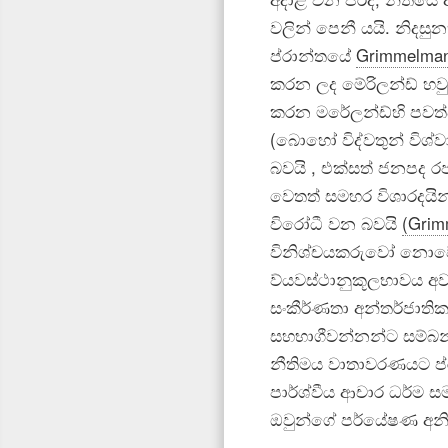
වලින් පෙනී යයි. නිදසු
ප්රාන්තයේ
Grimmelman
කරන ලද මේරිලන්ඩ් හවුස
කරන මරේලන්ඩ්හි පවත්
(බොහෝ විද්වතුන් විශ
බවයි , එක්සත් ජනපද
වෙතත් සමහර විශාරදයින්
විරෝධී වන බවයි
(Grim
විනිශ්චයකරුවෝ නොවේ.
ව්යවස්ථානුකූලභාවය 
සංකීර්ණතා අන්තර්ජාති
සහභාගීවන්නන්ට සම්බන්ධ
නීතිමය වාතාවරණයට ප්
පාර්ශ්වීය ආචාර ධර්ම 
ඔවුන්ගේ පර්යේෂණ අනිස