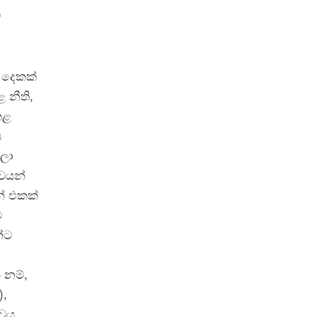
ට
 දෙකක්
 නීති,
කළ
ය
බලා
වයන්
න් එකක්
ට
්ට
 නම්,
),
ාවය