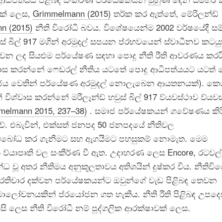
නක් ලෙස,
Grimmelmann (2015)
තර්ක කර ඇත්තේ, මේරිලන්ඩ්
n (2015)
නීති විරෝධී බවය. විශේෂයෙන්ම 2002 වර්ෂයේදී ස
් බිල් 917 මගින් අරමුදල් සපයන ප්රභවයෙන් ස්වාධීනව කටයු
වන ලද සියළුම පර්යේෂණ සඳහා පොදු නීති රීති ආවරණය කරය
්වාස කරන්නේ ෆෙඩරල් නීතිය යටතේ පොදු ආධිපත්යයට යටත්
 රජය වෙතින් පර්යේෂණ අරමුදල් නොලැබෙන ආයතනයක්). ක
 විශ්වාස කරන්නේ මරිලෑන්ඩ් හවුස් බිල් 917 ව්යවස්ථාව ව්යවස
melmann 2015, 237–38)
. සමාජ පර්යේෂකයන් ගවේෂණය කිර
 එබැවින්, එක්සත් ජනපද 50 ජනපදයේ නීතිවල
අවබෝධ කර ගැනීමට සහ ඇගයීමට පහසුකම් නොමැත. මෙම
ක ව්යාපෘති වල සංකීර්ණ වී ඇත. උදාහරණ ලෙස Encore, රටවල්
 වූ අතර නීතිමය අනුකූලතාවය අතිශයින් දුෂ්කර විය. නීතිවි
රතිචාර දක්වන පර්යේෂකයන්ට ඔවුන්ගේ වැඩ පිළිබඳ තෙවන
සමාලෝචනයකින් ප්රයෝජන ගත හැකිය. නීති රීති පිළිබඳ උපද
ි ලෙස නීති විරෝධී නම් පුද්ගලික ආරක්ෂාවක් ලෙස.