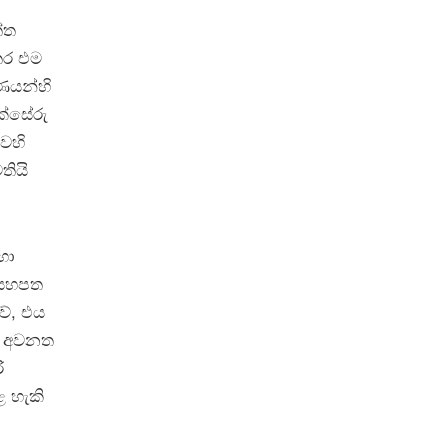
්ත
තර එම
ණයන්හි
ක්සේරු
වෙහි
තියි
හා
න යහපත
වේ, එය
නට අවනත
ි
 හැකි