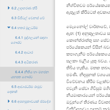
නිශ්චිතවම පර්යේෂකයන්ට
6.2 උදාහරණ ත්රී
ඇතුළත් කිරීමටත් අවකා
6.3 ඩිජිටල් වෙනස් වේ
මැෙනෝෙල් වාර්තාවේ, 
6.4 හතර මූලධර්ම
ඇත: (1) අනුකූලතාවය ස
6.4.1 පුද්ගලයන් සඳහා
කොන්ත්රාත්තු සහ සේව
ගෞරව
පර්යේෂකයන් විසින් බව
6.4.2 ආධාර
කපාගැනීම පර්යේෂකයෙක
සලකා බැලිය යුතු බවය
6.4.3 අධිකරණ
තිබිය හැකිය. මතක තබා
6.4.4 නීතිය හා මහජන
පමණි. නිදසුනක් වශයෙන
යහපත ගෞරව
විවේචනය කිරීම වළක්ව
6.5 ආචාරධර්ම රාමුව
එවැනි සේවා ගිවිසුම් ම
දෙකක්
නියමාකාරයෙන් පර්යේෂ
6.6 අපහසුතාවයක් ප්රදේශ
ඔවුන්ගේ තීරණය විවෘත
විනිවිදභාවය පදනම් කර