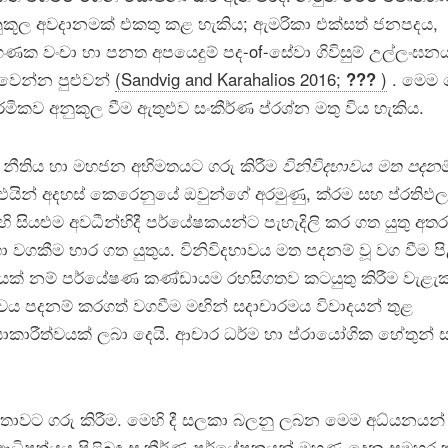
ුකූල අවදානමක් එකතු කළ හැකිය; ඇමරිකා එක්සත් ජනපදය,
ක වංචා හා පනත අපයෙදුම් පද-of-සේවා ගිවිසුම් උල්ලංඝන
 වෙන්න පුළුවන්
(Sandvig and Karahalios 2016;
???
)
. මෙම 
්මිකව අනුකූල වීම ඇතුළුව සංකීර්ණ ප්රශ්න මතු විය හැකිය.
නීතිය හා මහජන අභිමතයට ගරු කිරීම
විනිවිදභාවය මත පදනම්
එයින් අදහස් කෙරෙනුයේ ඔවුන්ගේ අරමුණු, ක්රම සහ ප්රතිඵල
සියළුම අවධීන්හිදී පර්යේෂකයන්ට පැහැදිලි කර ගත යුතු අතර
ා වගකීම භාර ගත යුතුය. විනිවිදභාවය මත පදනම් වූ වග වීම පි
මයක් නම් පර්යේෂණ කණ්ඩායම රහසිගතව කටයුතු කිරීම වැළැක
ාවය පදනම් කරගත් වගවීම මඟින් සදාචාරමය විවාදයන් තුළ
යාකාරීත්වයක් ලබා දෙයි. ආචාර ධර්ම හා ප්රායෝගික හේතුන් 
යතාවට ගරු කිරීම. මෙහි දී සලකා බලනු ලබන මෙම අධ්යනයන්
ේ ආධිපත්යය පිළිබඳ සංකීර්ණ පර්යේෂකයන් මුහුණ දෙන සමහර 