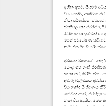
අනික් අතට, සියළුම අධ්
වශයෙන්ම, ආශ්වාස ප්ර
නිසා පර්යේෂන ප්රජාව 
ප්රතිඵල සහ ප්රතිඵල පි
කිරීම සඳහා ඉක්මන් හා අ
මගේ පර්යේෂණ ක්රියාවල
නම්, එය ඔබේ පර්යේෂණ
අවසාන වශයෙන්, බෙල්ම
යොදා ගත හැකි ප්රතිපත්
සඳහා ගරු කිරීම. ප්රා
අමාරු බැලීමකට අවශ්ය 
විය හැකිදැයි තීරණය කිරී
ගන්වන අතර, ප්රතිලාභ
නම්) විය හැකිය. මෙම 