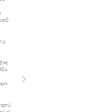
ය
කෙටි
 වූ
ළිබඳ
්වීම
සඳහා
 තුනට
කරුණු