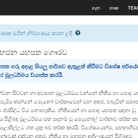
ගැන
භාෂා
TEA
ගණක මගින් නිර්මාණය කරන ලදී.
 මහජන යහපත ගෞරව
පත ගරු අදාළ සියලූ පාර්ශව ඇතුළත් කිරීමට විශේෂ පර්ය
 මූලධර්මය ව්යාප්ත කරයි.
වන සිව්වන හා අවසාන මූලධර්මය වන්නේ නීතිය හා පොදු 
ය පැමිණෙන්නේ මැෙනෝ වාර්තාවෙන් වන අතර, එබැවින් සමා
ප්රසිද්ධ විය නොහැකිය. නීතියෙන් හා පොදු යහපත සඳහා වූ
ය පිළිබඳ මූලධර්මය මත පදනම් වූ මැෙනෝල් වාර්තාව තර්ක ක
සැලකිල්ලට ගත යුතු බව තර්ක කරයි. විශේෂයෙන්ම, සහභාගි
්දුවක් දක්වන අතර, නීතිය හා මහජන අභිලාෂයන් පිළිබඳව