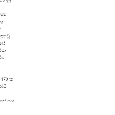
ම්මත
තු
ි
 නොවූ
ෙසේ
්ථා
ීම
 170 ක
රෝධී
ෙසක් සහ