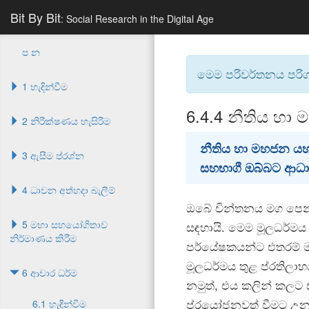
Bit By Bit
: Social Research in the Digital Age
ප න
මෙම පරිවර්තනය පරි
1 හැඳින්වීම
6.4.4
නීතිය හා
2 නිරීක්ෂණය හැසිරීම
නීතිය හා මහජන යහ
3 ඇසීම ප්රශ්න
සහභාගී ඔබ්බට ආධාර
4 ධාවන අත්හදා බැලීම්
ඔබේ චින්තනය මග පෙන්
5 මහා සහයෝගිතාව
සඳහායි. මෙම මූලධර්ම
නිර්මාණය කිරීම
පර්යේෂකයන්ට එතරම් ම 
මූලධර්මය තුළ ප්රතිලාභ
6 ආචාර ධර්ම
නමුත්, එය කලින් කලට 
ප්රයෝජනවත් වීමට උනන
6.1 හැඳින්වීම