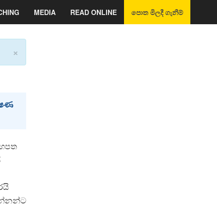
CHING
MEDIA
READ ONLINE
පොත මිලදී ගැනීම්
×
ේෂණ
යහපත
ජ
රයි
වන්නන්ට