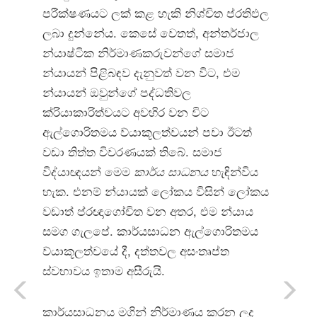
පරීක්ෂණයට ලක් කළ හැකි නිශ්චිත ප්රතිඵල
ලබා දුන්නේය. කෙසේ වෙතත්, අන්තර්ජාල
න්යාෂ්ටික නිර්මාණකරුවන්ගේ සමාජ
න්යායන් පිළිබඳව දැනුවත් වන විට, එම
න්යායන් ඔවුන්ගේ පද්ධතිවල
ක්රියාකාරිත්වයට අවහිර වන විට
ඇල්ගොරිතමය ව්යාකූලත්වයන් පවා ඊටත්
වඩා තිත්ත විවරණයක් තිබේ. සමාජ
විද්යාඥයන් මෙම
කාර්ය සාධනය
හැඳින්විය
හැක. එනම් න්යායක් ලෝකය විසින් ලෝකය
වඩාත් ප්රඥාගෝචිත වන අතර, එම න්යාය
සමග ගැලපේ. කාර්යසාධන ඇල්ගොරිතමය
ව්යාකූලත්වයේ දී, දත්තවල අසංතෘප්ත
ස්වභාවය ඉතාම අසීරුයි.
කාර්යසාධනය මගින් නිර්මාණය කරන ලද