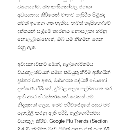
වශයෙන්ම, ඔබ කැසිනෝවල ජනයා
අධ්යයනය කිරීමෙන් මානව හැසිරීම පිළිබඳ
යමක් ඉගෙන ගත හැකිය. නමුත් කැසිනෝවේ
දත්තයන් සෑදීමේ කාරනය නොසලකා හරිනු
නොලැබුණහොත්, ඔබ යම් නිගමන ගෙන
එනු ඇත.
අවාසනාවකට මෙන්, ඇල්ගොරිතමය
ව්යාකූලත්වයන් සමඟ කටයුතු කිරීම අතිශයින්
දුෂ්කර වන අතර, මාර්ගගත පද්ධති බොහෝ
ලක්ෂණ හිමියන්, දුර්වල ලෙස ලේඛනගත කර
ඇති අතර නිරන්තරයෙන් වෙනස් වේ.
නිදසුනක් ලෙස, මෙම පරිච්ඡේදයේ පසුව මම
පැහැදිලි කරනු ඇති පරිදි, ඇල්ගොරිතමය
ව්යාකුල කිරීම, Google Flu Trends (Section
2.4.2) ක්රමික බිඳවැටීමක් සඳහා එක් පැහැදිලි