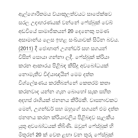
ඇල්ගොරිතමය ව්යාකූලත්වයට සාපේක්ෂව
සරල උදාහරණයක් වන්නේ ෆේස්බුක් වෙබ්
අඩවියේ සාමාජිකයන් 20 දෙනෙකු පමණ
අසාමාන්ය ලෙස ඉහළ සංඛ්යාවක් සිටින බවය.
(2011)
දී ජොහාන් උගන්ඩර් සහ සගයන්
විසින් සොයා ගන්නා ලදී. ෆේස්බුක් ක්රියා
කරන ආකාරය පිළිබඳ කිසිදු අවබෝධයක්
නොමැතිව විද්යාඥයින් මෙම දත්ත
විශ්ලේෂණය කරතිබන්නේ කෙතරම් කතා
කරනවාද යන්න ගැන බොහෝ සැක සහිත
අදහස් රාශියක් ජනනය කිරීමකි. වාසනාවකට
මෙන්, උගන්ඩර් සහ ඔහුගේ සගයන් එම දත්ත
ජනනය කරන ක්රියාවලිය පිළිබඳව සැලකිය
යුතු අවබෝධයක් තිබිණි. ඔවුන් ෆේස්බුක් හි
මිතුරන් 20 ක් වෙත ළඟා වන තුරු ෆේස්බුක්