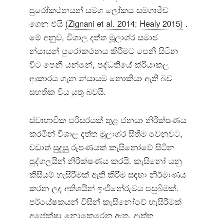
පුරෝකථනයන් සමග ලෝකය සමගාමීව
ගෙන එයි
(Zignani et al. 2014; Healy 2015)
.
මේ අනුව, විශාල දත්ත මූලාශ්ර සමාජ
න්යායන් පුරෝකථනය කිරීමට පෙනී සිටින
විට පෙනී යන්නේ, පද්ධතියේ ක්රියාකල
ආකාරය ගැන න්යායම නොකියා ඇති බව
සහතික විය යුතු බවයි.
ස්වාභාවික පරිසරයක් තුළ ජනයා නිරීක්ෂණය
කරමින් විශාල දත්ත මූලාශ්ර සිතීම වෙනුවට,
වඩාත් සුදුසු රූපණයක් කැසිනෝවේ සිටින
පුද්ගලයින් නිරීක්ෂණය කරයි. කැසිනෝ යනු
කිසියම් හැසිරීමක් ඇති කිරීම සඳහා නිර්මාණය
කරන ලද අතිශයින් ඉංජිනේරුමය පසුබිමක්.
පර්යේෂකයන් විසින් කැසිනෝවේ හැසිරීමක්
අපේක්ෂා නොකෙරෙනු ඇත. ඇත්ත