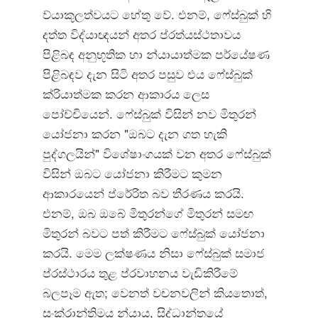
ව්යාකූලත්වයට හේතු වේ. එනම්, ෆේස්බුක් හි
දත්ත විද්යාඥයන් අතර ප්රත්යස්ථතාවය
පිළිබඳ අනුභූතික හා න්යායාත්මක පර්යේෂණ
පිළිබඳව දැන සිටි අතර පසුව එය ෆේස්බුක්
ක්රියාත්මක කරන ආකාරය ලෙස
පෝච්චියෙන්. ෆේස්බුක් විසින් නව මිතුරන්
යෝජනා කරන "ඔබට දැන ගත හැකි
පුද්ගලයින්" විශේෂාංගයක් වන අතර ෆේස්බුක්
විසින් ඔබට යෝජනා කිරීමට කුමන
ආකාරයෙන් ප්රේරිත බව තීරණය කරයි.
එනම්, ඔබ ඔබේ මිතුරන්ගේ මිතුරන් සමඟ
මිතුරන් බවට පත් කිරීමට ෆේස්බුක් යෝජනා
කරයි. මෙම ලක්ෂණය නිසා ෆේස්බුක් සමාජ
ප්රස්ථාරය තුළ ප්රවාහනය වැඩිකිරීමේ
බලපෑම ඇත; වෙනත් වචනවලින් කියතොත්,
සංක්රාන්තිමය න්යාය, සිද්ධාන්තයේ