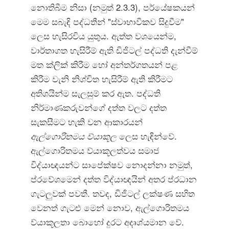
නොතිබීම නිසා (නමුත් 2.3.3), පර්යේෂකයන්
මෙම සබැඳි පද්ධතීන් "ස්වාභාවිකව සිදුවීම"
ලෙස හැසිරවිය යුතුය. ඇත්ත වශයෙන්ම,
වාර්තාගත හැසිරීම් ඇති ඩිජිටල් පද්ධති දැන්වීම්
මත ක්ලික් කිරීම හෝ අන්තර්ගතයන් පළ
කිරීම වැනි නිශ්චිත හැසිරීම් ඇති කිරීමට
අතිශයින්ම සැලසුම් කර ඇත. පද්ධති
නිර්මාණකරුවන්ගේ දත්ත වලට දත්ත
සැකසීමට හැකි වන ආකාරයන්
ඇල්ගොරිතමය ව්යාකූල
ලෙස හැඳින්වේ.
ඇල්ගොරිතමය ව්යාකූලත්වය සමාජ
විද්යාඥයන්ට සාපේක්ෂව නොදන්නා නමුත්,
ප්රවේශමෙන් දත්ත විද්යාඥයින් අතර ප්රධාන
ගැටලුවක් පවතී. තවද, ඩිජිටල් ලක්ෂණ සහිත
වෙනත් ගැටළු මෙන් නොව, ඇල්ගොරිතමය
ව්යාකූලතා බොහෝ දුරට අදෘශ්යමාන වේ.