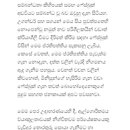
සම්බන්ධතා කිහිපයක් සමඟ ෆේස්බුක්
අඩවියට සම්බන්ධ වූ බව ඔවුහු දැන සිටියහ.
උගන්ඩර් සහ සගයන් මෙය සිය පුවත්පතෙහි
නොපෙන්වූ නමුත් නව පරිශීලකයින් වඩාත්
ක්රියාශීලී වීමට දිරිමත් කිරීම සඳහා ෆේස්බුක්
විසින් මෙම ප්රතිපත්තිය සැකසනු ලැබීය.
කෙසේ වෙතත්, මෙම ප්රතිපත්තිය පැවැත්ම
ගැන නොදැන, දත්ත වලින් වැරදි නිගමනය
ඇද ගැනීම පහසුය. වෙනත් වචන වලින්
කිවහොත්, මිනිසුන්ගේ හැසිරීම ගැන වඩා
ෆේස්බුක් ගැන තවත් බොහෝදෙනෙකුගේ
පුදුම සහගත ජනකායක් අපට පවසනවා.
මෙම පෙර උදාහරණයෙහි දී, ඇල්ගොරිතමය
ව්යාකූලතාවයක් නිශ්චිතවම පර්යේෂකයෙකු
වැඩිදුර තොරතුරු සොයා ගැනීමට හා