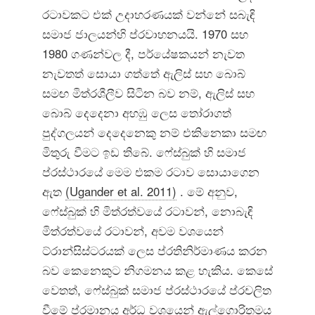
රටාවකට එක් උදාහරණයක් වන්නේ සබැඳි
සමාජ ජාලයන්හි ප්රවාහනයයි. 1970 සහ
1980 ගණන්වල දී, පර්යේෂකයන් නැවත
නැවතත් සොයා ගත්තේ ඇලිස් සහ බොබ්
සමඟ මිත්රශීලීව සිටින බව නම්, ඇලිස් සහ
බොබ් දෙදෙනා අහඹු ලෙස තෝරාගත්
පුද්ගලයන් දෙදෙනෙකු නම් එකිනෙකා සමඟ
මිතුරු වීමට ඉඩ තිබේ. ෆේස්බුක් හි සමාජ
ප්රස්ථාරයේ මෙම එකම රටාව සොයාගෙන
ඇත
(Ugander et al. 2011)
. මේ අනුව,
ෆේස්බුක් හි මිත්රත්වයේ රටාවන්, නොබැඳි
මිත්රත්වයේ රටාවන්, අවම වශයෙන්
ට්රාන්සිස්ටරයක් ​​ලෙස ප්රතිනිර්මාණය කරන
බව කෙනෙකුට නිගමනය කළ හැකිය. කෙසේ
වෙතත්, ෆේස්බුක් සමාජ ප්රස්ථාරයේ ප්රචලිත
වීමේ ප්රමානය අර්ධ වශයෙන් ඇල්ගොරිතමය