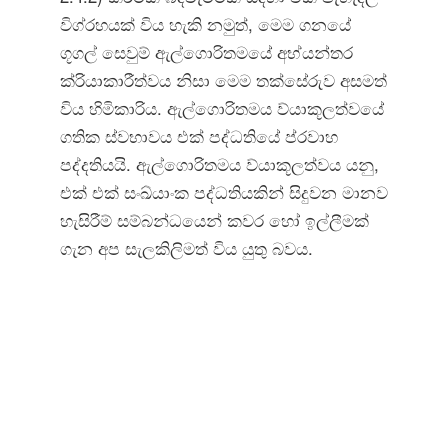
විග්රහයක් විය හැකි නමුත්, මෙම ගනයේ
ගූගල් සෙවුම් ඇල්ගොරිතමයේ අභ්යන්තර
ක්රියාකාරීත්වය නිසා මෙම තක්සේරුව අසමත්
විය හිමිකාරිය. ඇල්ගොරිතමය ව්යාකූලත්වයේ
ගතික ස්වභාවය එක් පද්ධතියේ ප්රවාහ
පද්දතියයි. ඇල්ගොරිතමය ව්යාකූලත්වය යනු,
එක් එක් සංඛ්යාංක පද්ධතියකින් සිදුවන මානව
හැසිරීම් සම්බන්ධයෙන් කවර හෝ ඉල්ලීමක්
ගැන අප සැලකිලිමත් විය යුතු බවය.