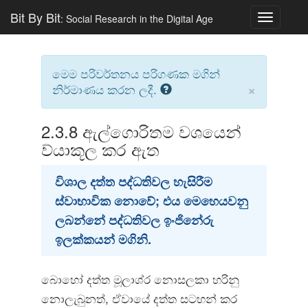
Bit By Bit
: Social Research in the Digital Age
Toggle
navigatio
මෙම පරිවර්තනය පරිගණක මගින්
×
නිර්මාණය කරන ලදී.
2.3.8
ඇල්ගොරිතම වශයෙන්
ව්යාකූල කර ඇත
විශාල දත්ත පද්ධතිවල හැසිරීම
ස්වාභාවික නොවේ; එය මෙහෙයවනු
ලබන්නේ පද්ධතිවල ඉංජිනේරු
ඉලක්කයන් මගිනි.
බොහෝ දත්ත මූලාශ්ර නොසලකා හරිනු
නොලැබුනත්, ඒවායේ දත්ත සටහන් කර