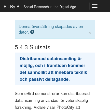
Bit By Bit
: Social Research in the Digital Age
Toggle
navigatio
Denna översättning skapades av en
×
dator.
5.4.3
Slutsats
Distribuerad datainsamling är
möjlig, och i framtiden kommer
det sannolikt att innebära teknik
och passivt deltagande.
Som eBird demonstrerar kan distribuerad
datainsamling användas för vetenskaplig
forskning. Vidare visar PhotoCity att