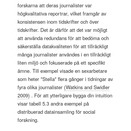
forskarna att deras journalister var
högkvalitativa reportrar, vilket framgår av
konsistensen inom tidskrifter och över
tidskrifter. Det är därför att det var möjligt
att använda redundans för att bedöma och
säkerställa datakvaliteten för att tillräckligt
många journalister användes i en tillräckligt
liten miljö och fokuserade på ett specifikt
ämne. Till exempel visade en sexarbetare
som heter "Stella" flera gånger i tidningar av
fyra olika journalister
(Watkins and Swidler
2009)
. För att ytterligare bygga din intuition
visar tabell 5.3 andra exempel på
distribuerad datainsamling för social
forskning.