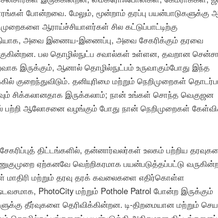
ாரங்கள் போன்றவை. மேலும், மூன்றாம் தரப்பு பயன்பாடுகளுக்கு 
றிமுறைகளை ஆராய்ச்சியாளர்கள் சில கட்டுப்பாட்டிற்கு
இறுதியாக, அவை இணைய-இணைப்பு, அவை சேகரிக்கும் தரவை
க்குகின்றன. பல தொழில்நுட்ப சவால்கள் உள்ளன, தவறான சென்சா
ைவாக இருக்கும், ஆனால் தொழில்நுட்பம் உருவாகும்போது இந்த
கில் குறைந்துவிடும். தனியுரிமை மற்றும் நெறிமுறைகள் தொடர்
மிகவும் சிக்கலானதாக இருக்கலாம்; நான் உங்கள் சொந்த வெகுஜன
ல் பற்றி ஆலோசனை வழங்கும் போது நான் நெறிமுறைகள் கேள்வி
சேகரிப்புத் திட்டங்களில், தன்னார்வலர்கள் உலகம் பற்றிய தரவு
ுகுமுறை ஏற்கனவே வெற்றிகரமாக பயன்படுத்தப்பட்டு வருகின்ற
ள் மாதிரி மற்றும் தரவு தரக் கவலைகளை எதிர்கொள்ள
ஷ்டவசமாக, PhotoCity மற்றும் Pothole Patrol போன்ற இருக்கும்
்களுக்கு தீர்வுகளை தெரிவிக்கின்றன. டி-திறமையான மற்றும் செய