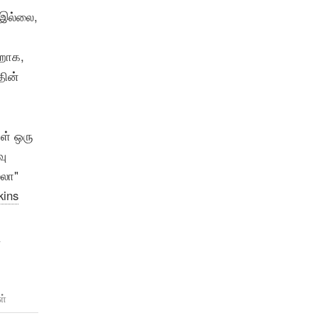
 இல்லை,
ாறாக,
தின்
ள் ஒரு
வு
்லா"
kins
ு
ள்