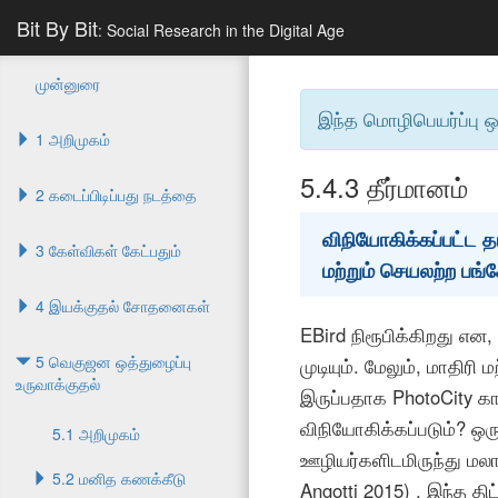
Bit By Bit
: Social Research in the Digital Age
முன்னுரை
இந்த மொழிபெயர்ப்பு 
1 அறிமுகம்
5.4.3
தீர்மானம்
2 கடைப்பிடிப்பது நடத்தை
விநியோகிக்கப்பட்ட தர
3 கேள்விகள் கேட்பதும்
மற்றும் செயலற்ற பங்
4 இயக்குதல் சோதனைகள்
EBird நிரூபிக்கிறது என,
5 வெகுஜன ஒத்துழைப்பு
முடியும். மேலும், மாதிர
உருவாக்குதல்
இருப்பதாக PhotoCity காட
விநியோகிக்கப்படும்? ஒ
5.1 அறிமுகம்
ஊழியர்களிடமிருந்து மலா
5.2 மனித கணக்கீடு
Angotti 2015)
. இந்த திட