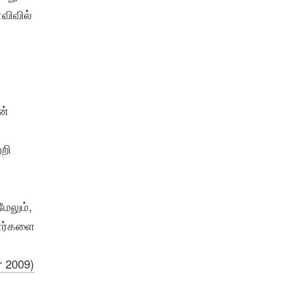
விவில்
ன்
்றி
மேலும்,
ாளர்களை
r 2009)