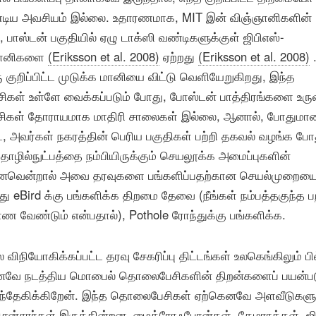
ண்டிய அவசியம் இல்லை. உதாரணமாக, MIT இன் விஞ்ஞானிகளின்
, பாஸ்டன் பகுதியில் ஏழு டாக்ஸி வண்டிகளுக்குள் ஜிபிஎஸ்-
கமானிகளை
(Eriksson et al. 2008)
ஏற்றது
(Eriksson et al. 2008)
.
ரு குறிப்பிட்ட முடுக்க மானியை விட்டு வெளியேறுகிறது, இந்த
சிகள் உள்ளே வைக்கப்படும் போது, ​​போஸ்டன் பாத்திரங்களை உர
டாக்சிகள் தோராயமாக மாதிரி சாலைகள் இல்லை, ஆனால், போதுமா
்ட, அவர்கள் நகரத்தின் பெரிய பகுதிகள் பற்றி தகவல் வழங்க ப
 தொழில்நுட்பத்தை நம்பியிருக்கும் செயலூக்க அமைப்புகளின்
னவென்றால் அவை தரவுகளை பங்களிப்பதற்கான செயல்முறையை
து eBird க்கு பங்களிக்க திறமை தேவை (நீங்கள் நம்பத்தகுந்த
வேண்டும் என்பதால்), Pothole ரோந்துக்கு பங்களிக்க.
 விநியோகிக்கப்பட்ட தரவு சேகரிப்பு திட்டங்கள் உலகெங்கிலும் பி
னவே நடத்திய மொபைல் தொலைபேசிகளின் திறன்களைப் பயன்பட
 சந்தேகிக்கிறேன். இந்த தொலைபேசிகள் ஏற்கெனவே அளவீடுகளு
ன்சார்கள் இருக்கின்றன, மைக்ரோஃபோன்கள், கேமராக்கள், ஜி