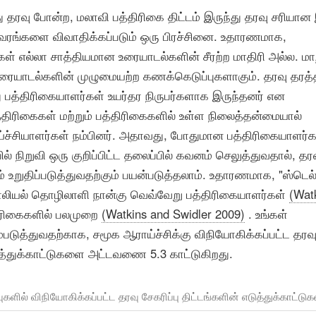
து தரவு போன்ற, மலாவி பத்திரிகை திட்டம் இருந்து தரவு சரியான
விவரங்களை விவாதிக்கப்படும் ஒரு பிரச்சினை. உதாரணமாக,
ள் எல்லா சாத்தியமான உரையாடல்களின் சீரற்ற மாதிரி அல்ல. ம
 உரையாடல்களின் முழுமையற்ற கணக்கெடுப்புகளாகும். தரவு தரத்
 பத்திரிகையாளர்கள் உயர்தர நிருபர்களாக இருந்தனர் என
்திரிகைகள் மற்றும் பத்திரிகைகளில் உள்ள நிலைத்தன்மையால்
ய்ச்சியாளர்கள் நம்பினர். அதாவது, போதுமான பத்திரிகையாளர்க
் நிறுவி ஒரு குறிப்பிட்ட தலைப்பில் கவனம் செலுத்துவதால், தர
ம் உறுதிப்படுத்துவதற்கும் பயன்படுத்தலாம். உதாரணமாக, "ஸ்டெல
பாலியல் தொழிலாளி நான்கு வெவ்வேறு பத்திரிகையாளர்கள்
(Wat
ிரிகைகளில் பலமுறை
(Watkins and Swidler 2009)
. உங்கள்
படுத்துவதற்காக, சமூக ஆராய்ச்சிக்கு விநியோகிக்கப்பட்ட தரவ
ுத்துக்காட்டுகளை அட்டவணை 5.3 காட்டுகிறது.
ல் விநியோகிக்கப்பட்ட தரவு சேகரிப்பு திட்டங்களின் எடுத்துக்காட்டுக