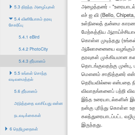
அழைத்தனர் - "உரையாடல் 
5.3 திறந்த அழைப்புகள்
எச் ஐ வி
(Bello, Chipeta
5.4 வினியோகம் தரவு
உள்நிலைத் தன்மை காரணம
சேகரிப்பு
மேற்கத்திய ஆராய்ச்சிய
5.4.1 eBird
கொள்ள முடிந்தது (உங்க
ஆலோசனையை வழங்கும்போது
5.4.2 PhotoCity
தரவுகள் முக்கியமான கண்
5.4.3 தீர்மானம்
தொடங்குவதற்கு முன்பு, 
5.5 உங்கள் சொந்த
மௌனம் சாதித்தனர் என்ற
வடிவமைத்தல்
தெரியவில்லை என்பதை ந
விவாதங்களைப் பற்றி விவா
5.6 தீர்மானம்
இந்த உரையாடல்களின் இய
அடுத்ததை வாசிப்பது என்ன
நன்கு புரிந்து கொள்ள உ
நடவடிக்கைகள்
கலந்துரையாடப்பட்ட வழி
இருந்தது.
6 நெறிமுறைகள்