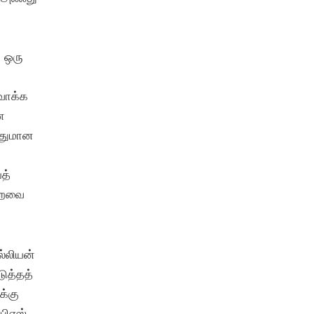
 ஒரு
ுவாக்க
ன
ோதுமான
த்
 பறவை
ல்லியன்
ுத்தத்
க்கு
பிஎஸ்