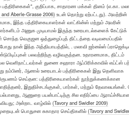
பத்திரிகைகள்", குறிப்பாக, சாதாரண மக்கள் தினம் (எ.கா. மலா
, and Aberle-Grasse 2006)
உடன் தொற்று ஏற்பட்டது). அவற்றின்
ாக, இந்த பத்திரிகையாளர்கள் வாட்கின்ஸ் மற்றும் அவரின்
ாளர்களிடம் அணுக முடியாமல் இருந்த உரையாடல்களைக் கேட்டுக்
ள் சொந்த வெகுஜன ஒத்துழைப்புத் திட்டத்தை வடிவமைப்பதில்
 நான் இந்த அத்தியாயத்தில், . மலாவி ஜர்னல்ஸ் ப்ராஜெக்டி
டுபிடிப்புகள் பலவற்றிற்கு வழிவகுத்தன. உதாரணமாக, திட்டம்
பல வெளிநாட்டவர்கள் துணை சஹாரா ஆப்பிரிக்காவில் எய்ட்ஸ் பற
ு நம்பினர், ஆனால் உரையாடல் பத்திரிகைகள் இது தெளிவாக
ிரூபணம் செய்தன: பத்திரிகையாளர்கள் நூற்றுக்கணக்கான
தித்தனர், இறுதிச்சடங்குகள், பார்கள், மற்றும் தேவாலயங்கள். 
ல்பானது, ஆணுறை பயன்பாட்டிற்கு சில எதிர்ப்பை ஆராய்ச்சிய
தவியது; அன்றாட வாழ்வில்
(Tavory and Swidler 2009)
முறையுடன் பொதுசன சுகாதார செய்திகளில்
(Tavory and Swidle