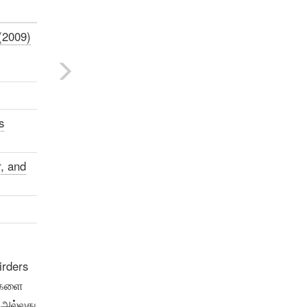
(2009)
s
, and
irders
ங்களை
 அல்லது