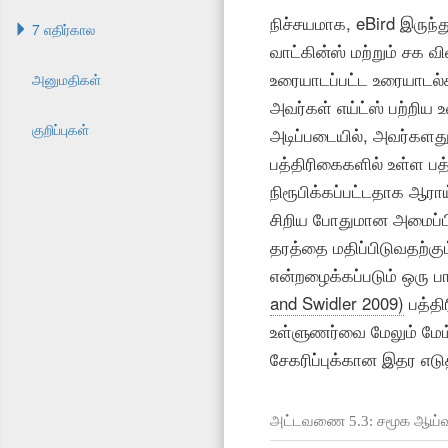
நிச்சயமாக, eBird இருந்
7 எதிர்கால
வாட்கின்ஸ் மற்றும் சக 
உரையாடப்பட்ட உரையாடல்க
அனுமதிகள்
அவர்கள் எய்ட்ஸ் பற்றிய
குறிப்புகள்
அடிப்படையில், அவர்களது
பத்திரிகைகளில் உள்ள பத
நிரூபிக்கப்பட்டதாக ஆரா
சிறிய போதுமான அமைப்பில
தரத்தை மதிப்பிடுவதற்கு
என்றழைக்கப்படும் ஒரு 
and Swidler 2009)
பத்த
உள்ளுணர்வை மேலும் மேம்
சேகரிப்புக்கான இதர எட
அட்டவணை 5.3: சமூக ஆய்வுகளி