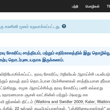
பற்றி
மொழிகள்
T
ஒரு கணினி மூலம் உருவாக்கப்பட்டது.
வு சேகரிப்பு சாத்தியம், மற்றும் எதிர்காலத்தில் இது தொழில்நு
கேற்பு தொடர்புடையதாக இருக்கலாம்.
 விநியோகிக்கப்பட்ட தரவு சேகரிப்பு அறிவியல் ஆராய்ச்சி பயன்பட
ி மற்றும் தரவுத் தரம் தொடர்பான பிரச்சினைகள் சாத்தியமான தீர்வ
்டுகிறது. சமூக ஆராய்ச்சிக்கு தரவு சேகரிப்பு பணி எவ்வாறு
ரு உதாரணமாக சூசன் வாட்கின்ஸ் மற்றும் அவரது சக
வி ஜர்னல்ஸ் திட்டம்
(Watkins and Swidler 2009; Kaler, Watkin
்டத்தில், 22 உள்ளூர் குடியிருப்பாளர்கள், "பத்திரிகையாளர்கள்" எ