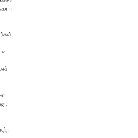
ஆதரவு
ர்கள்
பான
கள்
களை
து,
லற்ற