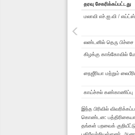
தரவு சேகரிக்கப்பட்டது
மலாவி எச்.ஐ.வி / எய்ட்ஸ
லண்டனில் தெரு பிச்சை
கிழக்கு காங்கோவில் மோ
நைஜீரியா மற்றும் லைப
காய்ச்சல் கண்காணிப்பு
இந்த பிரிவில் விவரிக்கப
கொண்டன: பத்திரிகையாளர
தங்கள் பறவைக் குறியீட்ட
பதிவேற்றியுள்ளனர். ஆனா