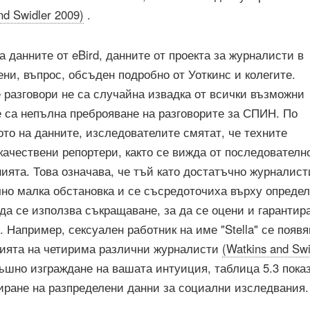
nd Swidler 2009)
.
а данните от eBird, данните от проекта за журналисти в
ни, въпрос, обсъден подробно от Уоткинс и колегите.
 разговори не са случайна извадка от всички възможни
е са непълна преброяване на разговорите за СПИН. По
то на данните, изследователите смятат, че техните
ачествени репортери, както се вижда от последователн
ията. Това означава, че тъй като достатъчно журналист
чно малка обстановка и се съсредоточиха върху опреде
да се използва съкращаване, за да се оцени и гарантир
. Например, сексуален работник на име "Stella" се появя
нията на четирима различни журналисти
(Watkins and Swi
тъшно изграждане на вашата интуиция, таблица 5.3 пока
иране на разпределени данни за социални изследвания.