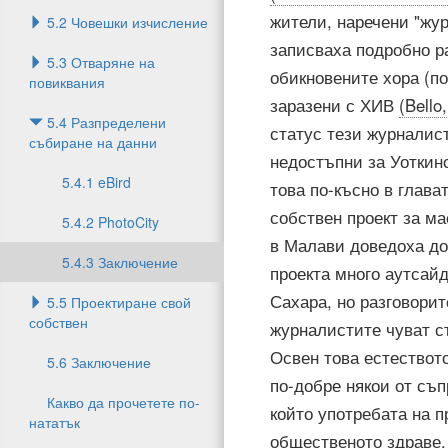
жители, наречени "жур
5.2 Човешки изчисление
записваха подробно р
5.3 Отваряне на
обикновените хора (по
повиквания
заразени с ХИВ
(Bello
5.4 Разпределени
статус тези журналист
събиране на данни
недостъпни за Уоткин
5.4.1 eBird
това по-късно в глава
собствен проект за ма
5.4.2 PhotoCity
в Малави доведоха до
5.4.3 Заключение
проекта много аутсай
Сахара, но разговорит
5.5 Проектиране свой ​​
собствен
журналистите чуват с
Освен това естеството
5.6 Заключение
по-добре някои от съп
Какво да прочетете по-
който употребата на 
нататък
общественото здраве, 