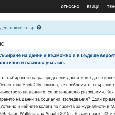
ОТНОСНО
ЕЗИЦИ
TEA
аден от компютър.
ие
събиране на данни е възможно и в бъдеще вероя
логично и пасивно участие.
rd, събирането на разпределени данни може да се изпо
свен това PhotoCity показва, че проблемите, свързани 
 качеството на данните, са потенциално разрешими. Как
ирането на данни за социални изследвания? Един прим
 Уоткинс и нейните колеги по проекта за журналисти в 
09; Kaler, Watkins, and Angotti 2015)
. В този проект 22 м