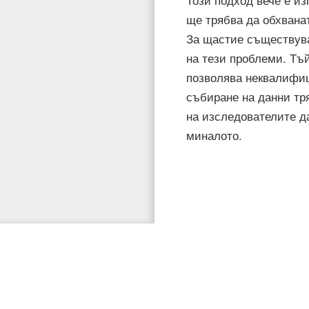
Този подход вече е и
ще трябва да обхванат
За щастие съществуващ
на тези проблеми. Тъй
позволява неквалифиц
събиране на данни тр
на изследователите да
миналото.