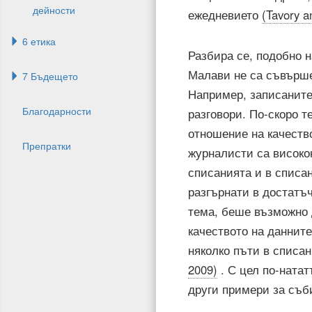
дейности
ежедневието
(Tavory a
6 етика
Разбира се, подобно н
Малави не са съвърше
7 Бъдещето
Например, записаните
Благодарности
разговори. По-скоро т
отношение на качество
Препратки
журналисти са високок
списанията и в списан
разгърнати в достатъ
тема, беше възможно 
качеството на данните
няколко пъти в списа
2009)
. С цел по-ната
други примери за съб