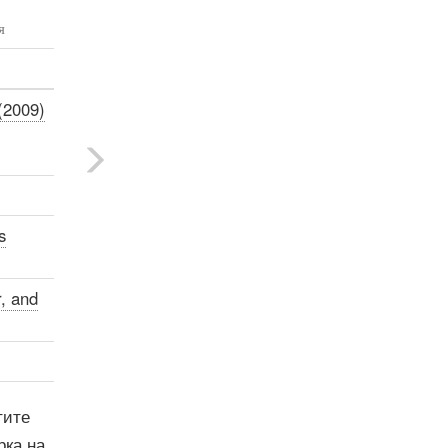
я
(2009)
s
, and
тите
рка на