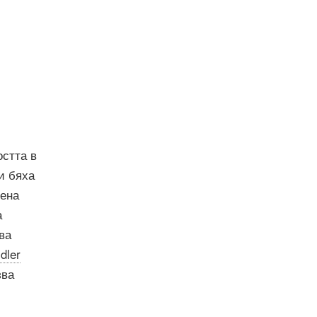
остта в
и бяха
лена
а
ва
dler
зва