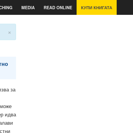
CHING
MEDIA
READ ONLINE
КУПИ КНИГАТА
×
тно
лзва за
с
 може
ер идва
Малави
естни