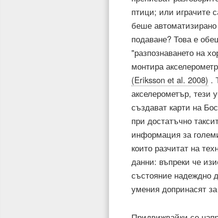
птици; или играчите с
беше автоматизирано 
подаване? Това е обещ
"разпознаването на хо
монтира акселерометр
(Eriksson et al. 2008)
. 
акселерометър, тези у
създават карти на Бос
при достатъчно такси
информация за големи
които разчитат на тех
данни: въпреки че изи
състояние надеждно д
умения допринасят за
Придвижвайки се напр