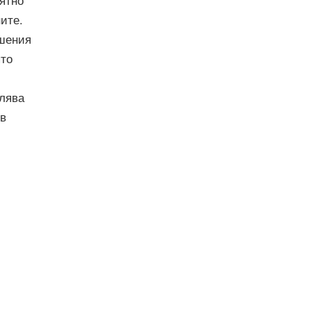
ятно
ите.
ешения
ято
олява
 в
Powered by
Open Review Toolkit