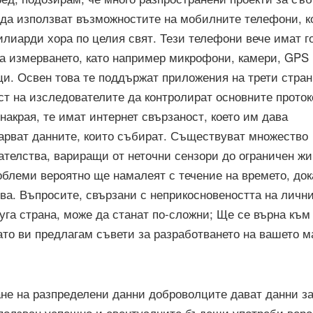
 да използват възможностите на мобилните телефони, к
илиарди хора по целия свят. Тези телефони вече имат 
за измерването, като например микрофони, камери, GPS
ци. Освен това те поддържат приложения на трети стран
ст на изследователите да контролират основните проток
накрая, те имат интернет свързаност, което им дава
арват данните, които събират. Съществуват множество
ателства, вариращи от неточни сензори до ограничен жи
облеми вероятно ще намалеят с течение на времето, док
ива. Въпросите, свързани с неприкосновеността на личн
руга страна, може да станат по-сложни; Ще се върна към
ато ви предлагам съвети за разработването на вашето м
ане на разпределени данни доброволците дават данни за