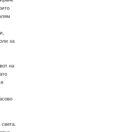
оито
голям
и,
оли за
вот на
ато
ия
асово
 света.