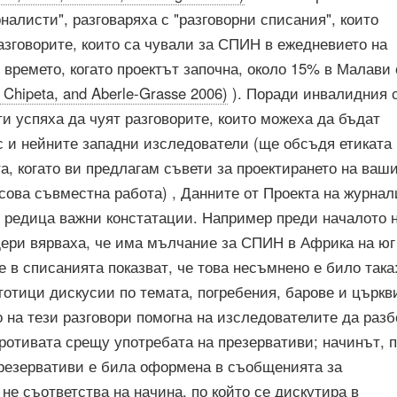
налисти", разговаряха с "разговорни списания", които
азговорите, които са чували за СПИН в ежедневието на
 времето, когато проектът започна, около 15% в Малави 
, Chipeta, and Aberle-Grasse 2006)
). Поради инвалидния 
и успяха да чуят разговорите, които можеха да бъдат
с и нейните западни изследователи (ще обсъдя етиката 
та, когато ви предлагам съвети за проектирането на ваш
сова съвместна работа) , Данните от Проекта на журна
 редица важни констатации. Например преди началото 
дери вярваха, че има мълчание за СПИН в Африка на юг
е в списанията показват, че това несъмнено е било така
тотици дискусии по темата, погребения, барове и църкв
 на тези разговори помогна на изследователите да разб
ротивата срещу употребата на презервативи; начинът, 
презервативи е била оформена в съобщенията за
не съответства на начина, по който се дискутира в