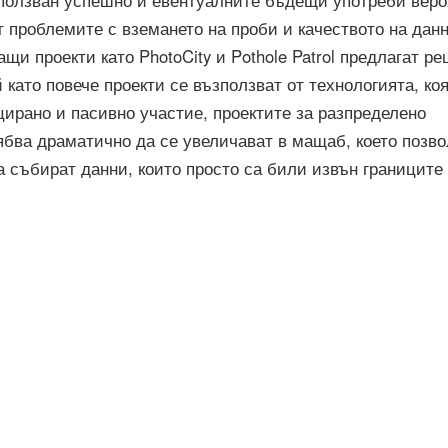
зползван успешно и евентуалните бъдещи употреби веро
 проблемите с вземането на проби и качеството на данн
и проекти като PhotoCity и Pothole Patrol предлагат р
 като повече проекти се възползват от технологията, ко
ирано и пасивно участие, проектите за разпределено
ябва драматично да се увеличават в мащаб, което позв
 събират данни, които просто са били извън границите