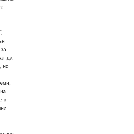
то
,
ън
 за
ат да
, но
теми,
 на
е в
лни
биране