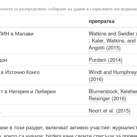
роекти за разпределено събиране на данни в социалните изследвани
препратка
СПИН в Малави
Watkins and Swidler 
;
Kaler, Watkins, and
Angotti (2015)
дон
Purdam (2014)
в Източно Конго
Windt and Humphrey
(2016)
т в Нигерия и Либерия
Blumenstock, Keleher
Reisinger (2016)
а
Noort et al. (2015)
ани в този раздел, включват активно участие: журналис
, които са чували; birders качи своите списъци за прове