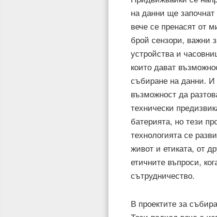
на данни ще започнат
вече се пренасят от м
брой сензори, важни 
устройства и часовни
които дават възможно
събиране на данни. И 
възможност да разтов
технически предизвик
батерията, но тези пр
технологията се разв
живот и етиката, от д
етичните въпроси, ког
сътрудничество.
В проектите за събир