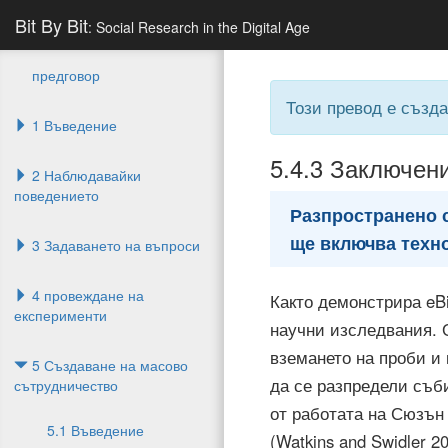
Bit By Bit
: Social Research in the Digital Age
предговор
Този превод е създ
1 Въведение
5.4.3
Заключен
2 Наблюдавайки
поведението
Разпространено 
ще включва техно
3 Задаването на въпроси
4 провеждане на
Както демонстрира eBi
експерименти
научни изследвания. О
вземането на проби и
5 Създаване на масово
да се разпредели съб
сътрудничество
от работата на Сюзън
5.1 Въведение
(Watkins and Swidler 20