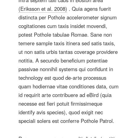
intra septem taxi cabs in Boston area
(Eriksson et al. 2008)
. Quia agens fuerit
distincta per Pothole accelerometer signum
cogitationes cum taxis insidet movendi,
potest Pothole tabulae Romae. Sane non
temere sample taxis itinera sed satis taxis,
ut non satis urbis tantas coverage providere
notitia. A secundo beneficium potentiae
passivae nonnihil systems qui confidunt in
technology est quod de-arte processus
quam hodiernae vitae conditiones data, cum
id requirit arte contribuere ad eBird (quia
necesse est fieri potuit firmissimeque
identify avis species), quod exigit nec
speciali solers est conferre Pothole Patrol.