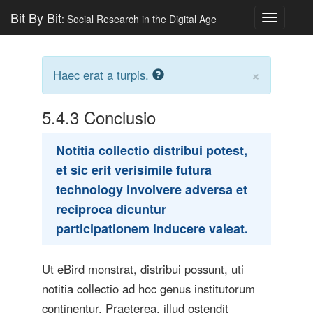
Bit By Bit
: Social Research in the Digital Age
Toggle
navigatio
×
Haec erat a turpis.
5.4.3
Conclusio
Notitia collectio distribui potest,
et sic erit verisimile futura
technology involvere adversa et
reciproca dicuntur
participationem inducere valeat.
Ut eBird monstrat, distribui possunt, uti
notitia collectio ad hoc genus institutorum
continentur. Praeterea, illud ostendit