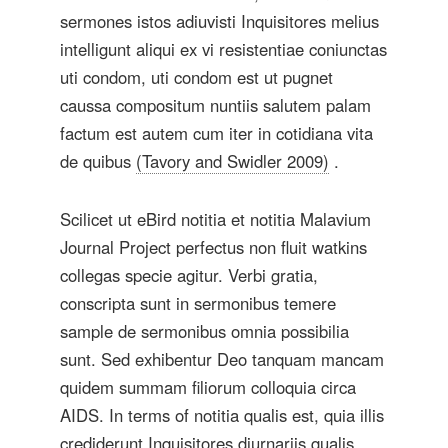
sermones istos adiuvisti Inquisitores melius
intelligunt aliqui ex vi resistentiae coniunctas
uti condom, uti condom est ut pugnet
caussa compositum nuntiis salutem palam
factum est autem cum iter in cotidiana vita
de quibus
(Tavory and Swidler 2009)
.
Scilicet ut eBird notitia et notitia Malavium
Journal Project perfectus non fluit watkins
collegas specie agitur. Verbi gratia,
conscripta sunt in sermonibus temere
sample de sermonibus omnia possibilia
sunt. Sed exhibentur Deo tanquam mancam
quidem summam filiorum colloquia circa
AIDS. In terms of notitia qualis est, quia illis
crediderunt Inquisitores diurnariis qualis