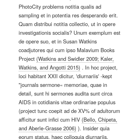
PhotoCity problems notitia qualis ad
sampling et in potentia res desperando erit.
Quam distribui notitia collectio, ut in opere
investigationis socialis? Unum exemplum est
de opere suo, et in Susan Watkins
coadjutores qui cum ipso Malavium Books
Project
(Watkins and Swidler 2009; Kaler,
Watkins, and Angotti 2015)
. In hoc project,
loci habitant XXII dicitur, 'diurnariis' -kept
"journals sermone« memoriae, quae in
detail, sunt hi sermones audita sunt circa
AIDS in cotidianis vitae ordinariae populus
(project tunc coepit ad de XV% of adultorum
affìcitur sunt infici cum HIV
(Bello, Chipeta,
and Aberle-Grasse 2006)
). Insider quia
eorum status, haec colloquia diurnariis,