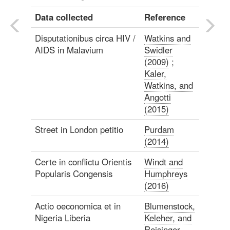
Data collected
Reference
Disputationibus circa HIV /
Watkins and
AIDS in Malavium
Swidler
(2009)
;
Kaler,
Watkins, and
Angotti
(2015)
Street in London petitio
Purdam
(2014)
Certe in conflictu Orientis
Windt and
Popularis Congensis
Humphreys
(2016)
Actio oeconomica et in
Blumenstock,
Nigeria Liberia
Keleher, and
Reisinger