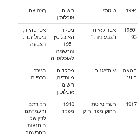
1994
טוטסי
רישום
רֶצַח עַם
אוכלוסין
1950-
אפריקאיות
מפקד
אפרטהייד,
93
ו"צבעוניות "
האוכלוסין
ביטול זכות
1951
הצבעה
והרשמה
לאוכלוסייה
המאה
אינדיאנים
מפקדים
הגירה
ה 19
מיוחדים,
בכפייה
רישומי
אוכלוסין
1917
חשד טיוטת
1910
חקירתם
החוק מפרי חוק
מפקד
והעמדתם
לדין של
הימנעות
מהרשמה