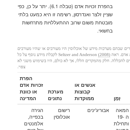
בהפרת זכויות אדם (טבלה 6.1). יתר על כן, כפי
שציין זלצר ואנדרסון, רשימה זו היא כמעט בלתי
מובטחת משום שרוב ההתעללויות מתרחשות
בחשאי.
6.1: מקרים שבהם מערכות מידע של אוכלוסין היו מעורבים או שהיו מעורבים
Seltzer and Anderson
(2008)
לקבלת מידע נוסף על כל
ים להכללה. חלק מהמקרים הללו, אך לא כולם, היו בשימוש משני לא
צפוי.
הפרת
אנשים או
זכויות אדם
קבוצות
מערכת
או כוונת
זְמַן
ממוקדות
נתונים
המדינה
המאה
אבוריג'ינים
רישום
הגירה
ה -19
אוכלוסין
בכפייה,
ותחילת
אלמנטים
המאה
של רצח