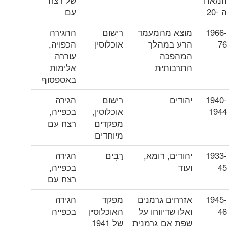
ה -20
עם
1966-
מוצא מהמעמד
רישום
ההגירה
76
הרע במהלך
אוכלוסין
הכפויה,
המהפכה
עוררה
התרבותית
אלימות
באספסוף
1940-
יהודים
רישום
הגירה
1944
אוכלוסין,
בכפייה,
מפקדים
רצח עם
מיוחדים
1933-
יהודים, רומא,
רַבִּים
הגירה
45
ועוד
בכפייה,
רצח עם
1945-
אזרחים גרמנים
מפקד
הגירה
46
ואלו שדיווחו על
האוכלוסין
בכפייה
שפת אם גרמנית
של 1941