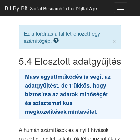
Bit By Bit
: Social Research in the Digital Age
Toggle
navigatio
Ez a fordítás által létrehozott egy
×
számítógép.
5.4
Elosztott adatgyűjtés
Mass együttműködés is segít az
adatgyűjtést, de trükkös, hogy
biztosítsa az adatok minőségét
és szisztematikus
megközelítések mintavétel.
A humán számítások és a nyílt hívások
projektjei mellett a kutatók létrehozhatják az