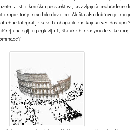
 uzete iz istih ikoničkih perspektiva, ostavljajući neobrađene d
oto repozitorija nisu bile dovoljne. Ali šta ako dobrovoljci mogu
trebne fotografije kako bi obogatili one koji su već dostupni
ičkoj analogiji u poglavlju 1, šta ako bi readymade slike mogl
stommade?