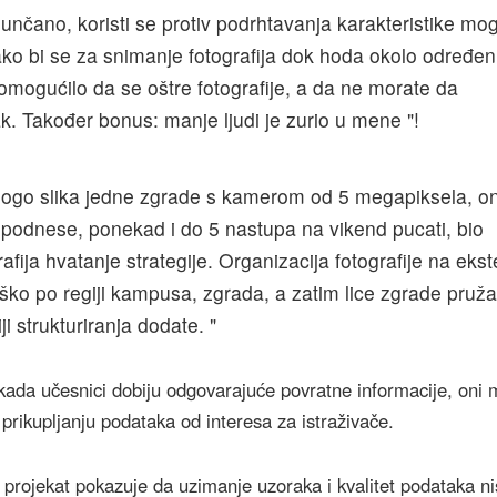
sunčano, koristi se protiv podrhtavanja karakteristike mo
ko bi se za snimanje fotografija dok hoda okolo određen
 omogućilo da se oštre fotografije, a da ne morate da
. Također bonus: manje ljudi je zurio u mene "!
ogo slika jedne zgrade s kamerom od 5 megapiksela, o
a podnese, ponekad i do 5 nastupa na vikend pucati, bio
afija hvatanje strategije. Organizacija fotografije na ekst
eško po regiji kampusa, zgrada, a zatim lice zgrade pruža
ji strukturiranja dodate. "
kada učesnici dobiju odgovarajuće povratne informacije, oni
u prikupljanju podataka od interesa za istraživače.
projekat pokazuje da uzimanje uzoraka i kvalitet podataka ni