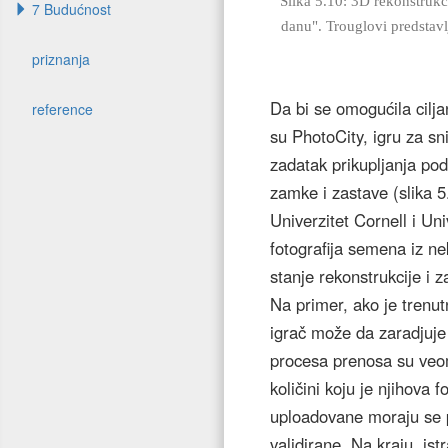
Slika 5.10: 3D rekonstruk
7 Budućnost
danu". Trouglovi predstavl
priznanja
Da bi se omogućila ciljan
reference
su PhotoCity, igru ​​za s
zadatak prikupljanja pod
zamke i zastave (slika 5
Univerzitet Cornell i Un
fotografija semena iz n
stanje rekonstrukcije i 
Na primer, ako je trenutn
igrač može da zaradjuje
procesa prenosa su veom
količini koju je njihova f
uploadovane moraju se p
validirane. Na kraju, is