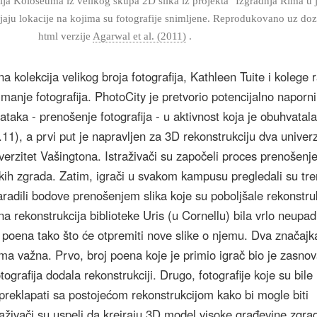
cija Koloseuma iz velikog skupa 2D slika iz projekta "Izgradnja Rima u
jaju lokacije na kojima su fotografije snimljene. Reprodukovano uz doz
html verzije
Agarwal et al. (2011)
.
a kolekcija velikog broja fotografija, Kathleen Tuite i kolege r
nimanje fotografija. PhotoCity je pretvorio potencijalno naporni
ataka - prenošenje fotografija - u aktivnost koja je obuhvatala
.11), a prvi put je napravljen za 3D rekonstrukciju dva univerz
iverzitet Vašingtona. Istraživači su započeli proces prenošen
ekih zgrada. Zatim, igrači u svakom kampusu pregledali su tr
zaradili bodove prenošenjem slika koje su poboljšale rekonstru
a rekonstrukcija biblioteke Uris (u Cornellu) bila vrlo neupadl
 poena tako što će otpremiti nove slike o njemu. Dva značajk
a važna. Prvo, broj poena koje je primio igrač bio je zasno
otografija dodala rekonstrukciji. Drugo, fotografije koje su bile
reklapati sa postojećom rekonstrukcijom kako bi mogle biti
traživači su uspeli da kreiraju 3D model visoke građevine zgra