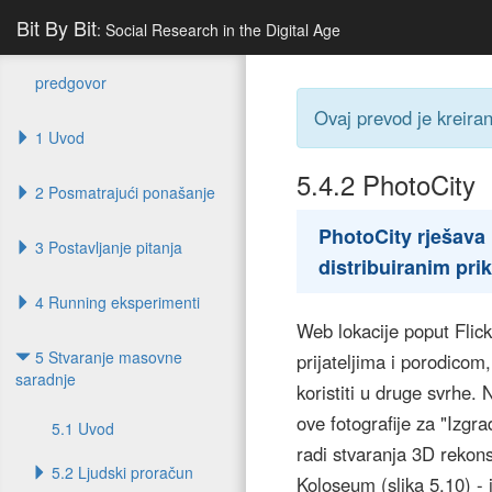
Bit By Bit
: Social Research in the Digital Age
predgovor
Ovaj prevod je kreira
1 Uvod
5.4.2
PhotoCity
2 Posmatrajući ponašanje
PhotoCity rješava 
3 Postavljanje pitanja
distribuiranim pri
4 Running eksperimenti
Web lokacije poput Flic
5 Stvaranje masovne
prijateljima i porodicom
saradnje
koristiti u druge svrhe
ove fotografije za "Izgr
5.1 Uvod
radi stvaranja 3D rekons
5.2 Ljudski proračun
Koloseum (slika 5.10) - i