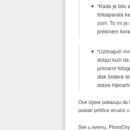
"Kada je bilo 
fotoaparata ka
zoni. To mi je
prekinem korak
"Uzimajući mn
dolazi kući d
primarni fotogr
disk foldere t
dobre hijerarhi
Ove izjave pokazuju da 
postati prilično stručni 
Sve u svemu, PhotoCity 