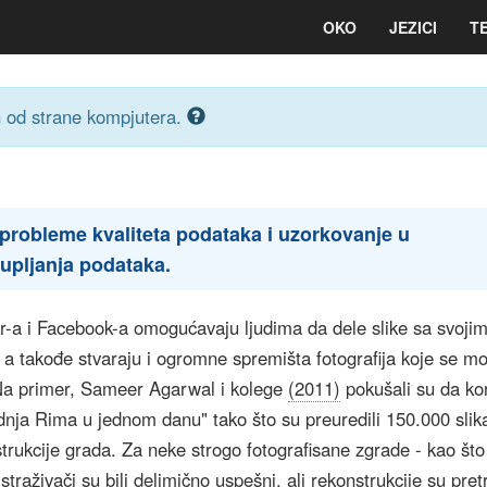
OKO
JEZICI
T
n od strane kompjutera.
probleme kvaliteta podataka i uzorkovanje u
kupljanja podataka.
kr-a i Facebook-a omogućavaju ljudima da dele slike sa svoji
, a takođe stvaraju i ogromne spremišta fotografija koje se m
. Na primer, Sameer Agarwal i kolege
(2011)
pokušali su da kor
adnja Rima u jednom danu" tako što su preuredili 150.000 sli
trukcije grada. Za neke strogo fotografisane zgrade - kao što
straživači su bili delimično uspešni, ali rekonstrukcije su pret