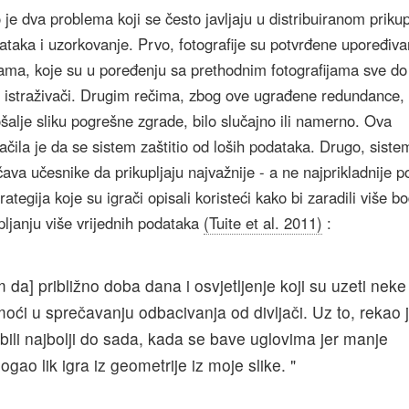
 je dva problema koji se često javljaju u distribuiranom prikup
ataka i uzorkovanje. Prvo, fotografije su potvrđene upoređiv
jama, koje su u poređenju sa prethodnim fotografijama sve do
ali istraživači. Drugim rečima, zbog ove ugrađene redundance, 
alje sliku pogrešne zgrade, bilo slučajno ili namerno. Ova
načila je da se sistem zaštitio od loših podataka. Drugo, siste
va učesnike da prikupljaju najvažnije - a ne najprikladnije p
rategija koje su igrači opisali koristeći kako bi zaradili više b
pljanju više vrijednih podataka
(Tuite et al. 2011)
:
da] približno doba dana i osvjetljenje koji su uzeti neke
omoći u sprečavanju odbacivanja od divljači. Uz to, rekao j
ili najbolji do sada, kada se bave uglovima jer manje
gao lik igra iz geometrije iz moje slike. "