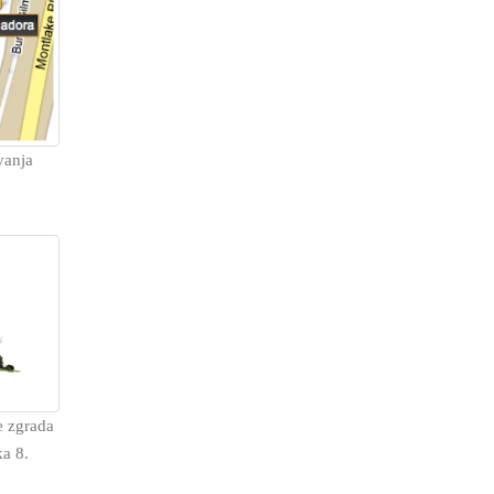
vanja
e zgrada
ka 8.