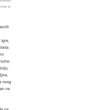
 jednom
volu iz
azvili
 igre,
iteta:
jem
enutno
kciju.
jiva,
a ovog
van na
da na