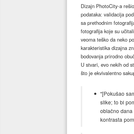
Dizajn PhotoCity-a rešio
podataka: validacija pod
sa prethodnim fotografi
fotografija koje su učit
veoma teško da neko poš
karakteristika dizajna z
bodovanja prirodno obuča
U stvari, evo nekih od st
što je ekvivalentno saku
"[Pokušao sam 
slike; to bi p
oblačno dana b
kontrasta pomo