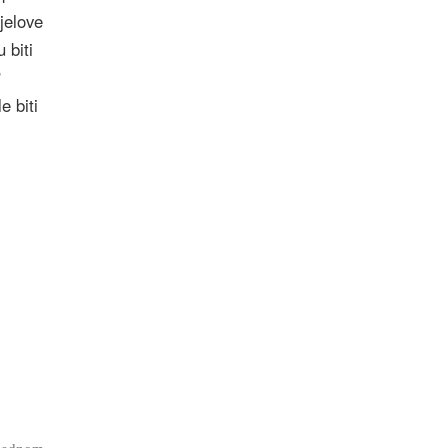
ijelove
 biti
?
e biti