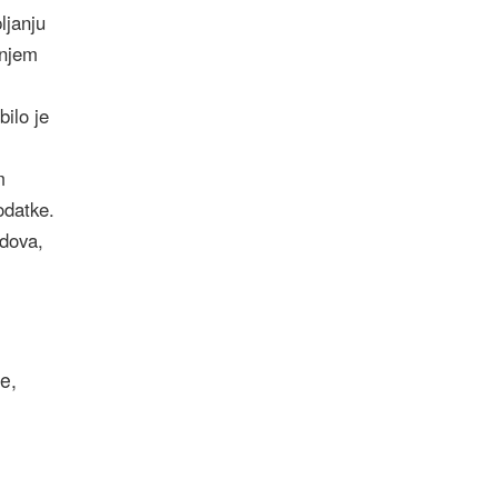
ljanju
anjem
bilo je
m
odatke.
odova,
e,