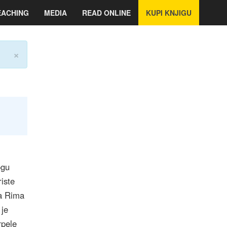
EACHING
MEDIA
READ ONLINE
KUPI KNJIGU
×
m
ogu
iste
ka Rima
 je
rpele