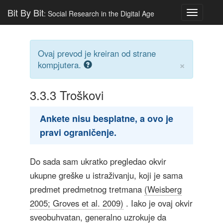
Bit By Bit
: Social Research in the Digital Age
Toggle
navigatio
Ovaj prevod je kreiran od strane
×
kompjutera.
3.3.3
Troškovi
Ankete nisu besplatne, a ovo je
pravi ograničenje.
Do sada sam ukratko pregledao okvir
ukupne greške u istraživanju, koji je sama
predmet predmetnog tretmana
(Weisberg
2005; Groves et al. 2009)
. Iako je ovaj okvir
sveobuhvatan, generalno uzrokuje da