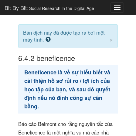
Bit By Bit
: Social Research in the Digital Age
Toggle
navigatio
Bản dịch này đã được tạo ra bởi một
×
máy tính.
6.4.2
beneficence
Beneficence là về sự hiểu biết và
cải thiện hồ sơ rủi ro / lợi ích của
học tập của bạn, và sau đó quyết
định nếu nó đình công sự cân
bằng.
Báo cáo Belmont cho rằng nguyên tắc của
Beneficence là một nghĩa vụ mà các nhà