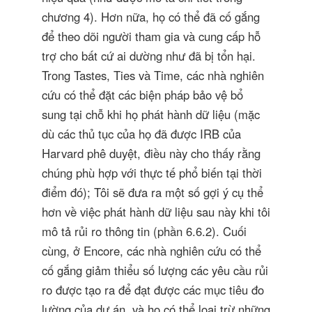
chương 4). Hơn nữa, họ có thể đã cố gắng
để theo dõi người tham gia và cung cấp hỗ
trợ cho bất cứ ai dường như đã bị tổn hại.
Trong Tastes, Ties và Time, các nhà nghiên
cứu có thể đặt các biện pháp bảo vệ bổ
sung tại chỗ khi họ phát hành dữ liệu (mặc
dù các thủ tục của họ đã được IRB của
Harvard phê duyệt, điều này cho thấy rằng
chúng phù hợp với thực tế phổ biến tại thời
điểm đó); Tôi sẽ đưa ra một số gợi ý cụ thể
hơn về việc phát hành dữ liệu sau này khi tôi
mô tả rủi ro thông tin (phần 6.6.2). Cuối
cùng, ở Encore, các nhà nghiên cứu có thể
cố gắng giảm thiểu số lượng các yêu cầu rủi
ro được tạo ra để đạt được các mục tiêu đo
lường của dự án, và họ có thể loại trừ những