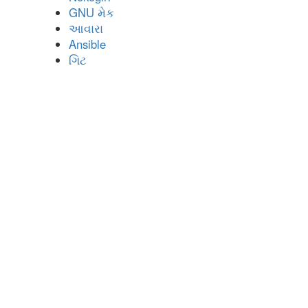
GNU મેક
આવારા
Ansible
ગિટ