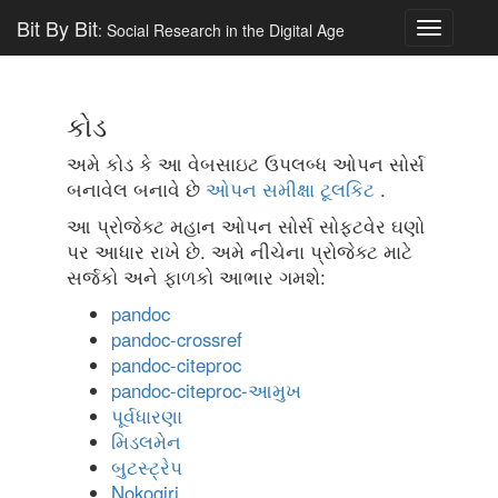
Bit By Bit
: Social Research in the Digital Age
Toggle
navigatio
કોડ
અમે કોડ કે આ વેબસાઇટ ઉપલબ્ધ ઓપન સોર્સ
બનાવેલ બનાવે છે
ઓપન સમીક્ષા ટૂલકિટ
.
આ પ્રોજેક્ટ મહાન ઓપન સોર્સ સોફ્ટવેર ઘણો
પર આધાર રાખે છે. અમે નીચેના પ્રોજેક્ટ માટે
સર્જકો અને ફાળકો આભાર ગમશે:
pandoc
pandoc-crossref
pandoc-citeproc
pandoc-citeproc-આમુખ
પૂર્વધારણા
મિડલમેન
બુટસ્ટ્રેપ
Nokogiri