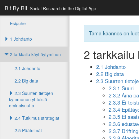
Bit By Bit
: Social Research in the Digital Age
Esipuhe
Tämä käännös on luot
1 Johdanto
2
tarkkailu
2 tarkkailu käyttäytyminen
2.1 Johdanto
2.1 Johdanto
2.2 Big data
2.3 Suurten tieto
2.2 Big data
2.3.1 Suuri
2.3 Suurten tietojen
2.3.2 Aina pä
kymmenen yhteistä
2.3.3 Ei-tois
ominaisuutta
2.3.4 Epätäyd
2.3.5 Ei saata
2.4 Tutkimus strategiat
2.3.6 edusta
2.5 Päätelmät
2.3.7 Drifting
2.3.8 Algori