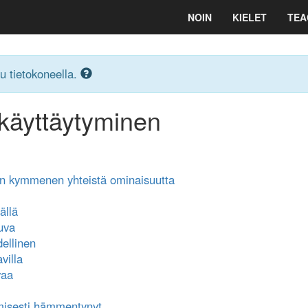
NOIN
KIELET
TEA
u tietokoneella.
 käyttäytyminen
jen kymmenen yhteistä ominaisuutta
ällä
tuva
ellinen
villa
vaa
tmisesti hämmentynyt