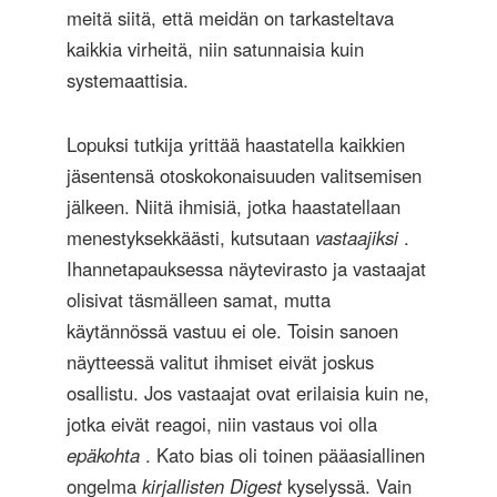
meitä siitä, että meidän on tarkasteltava
kaikkia virheitä, niin satunnaisia ​​kuin
systemaattisia.
Lopuksi tutkija yrittää haastatella kaikkien
jäsentensä otoskokonaisuuden valitsemisen
jälkeen. Niitä ihmisiä, jotka haastatellaan
menestyksekkäästi, kutsutaan
vastaajiksi
.
Ihannetapauksessa näytevirasto ja vastaajat
olisivat täsmälleen samat, mutta
käytännössä vastuu ei ole. Toisin sanoen
näytteessä valitut ihmiset eivät joskus
osallistu. Jos vastaajat ovat erilaisia ​​kuin ne,
jotka eivät reagoi, niin vastaus voi olla
epäkohta
. Kato bias oli toinen pääasiallinen
ongelma
kirjallisten Digest
kyselyssä. Vain