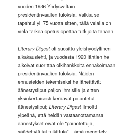
vuoden 1936 Yhdysvaltain
presidentinvaalien tuloksia. Vaikka se
tapahtui yli 75 vuotta sitten, tällä velalla on
vielä tärkeä opetus opettaa tutkijoita tänään.
Literary Digest
oli suosittu yleishyödyllinen
aikakauslehti, ja vuodesta 1920 lähtien he
alkoivat suorittaa olkihankkeita ennakoimaan
presidentinvaalien tuloksia. Näiden
ennusteiden tekemiseksi he lähettävät
äänestysliput paljon ihmisille ja sitten
yksinkertaisesti keräävät palautetut
äänestysliput;
Literary Digest
ilmoitti
ylpeänä, että heidän vastaanottamansa
äänestykset eivät ole "painotettuja,
säädettyjä tai tulkittuja". Tämä menettely