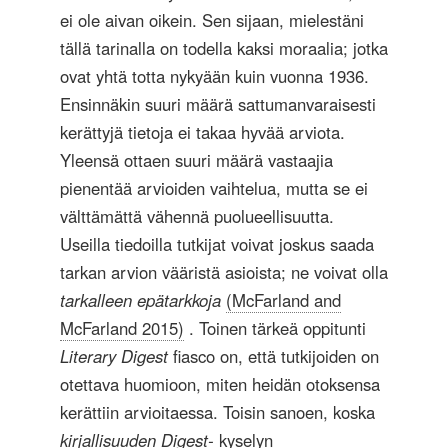
ei ole aivan oikein. Sen sijaan, mielestäni
tällä tarinalla on todella kaksi moraalia; jotka
ovat yhtä totta nykyään kuin vuonna 1936.
Ensinnäkin suuri määrä sattumanvaraisesti
kerättyjä tietoja ei takaa hyvää arviota.
Yleensä ottaen suuri määrä vastaajia
pienentää arvioiden vaihtelua, mutta se ei
välttämättä vähennä puolueellisuutta.
Useilla tiedoilla tutkijat voivat joskus saada
tarkan arvion vääristä asioista; ne voivat olla
tarkalleen epätarkkoja
(McFarland and
McFarland 2015)
. Toinen tärkeä oppitunti
Literary Digest
fiasco on, että tutkijoiden on
otettava huomioon, miten heidän otoksensa
kerättiin arvioitaessa. Toisin sanoen, koska
kirjallisuuden Digest-
kyselyn