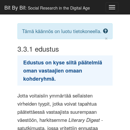
Bit By Bit
: Social Research in the Digital Age
Toggle
navigatio
Tämä käännös on luotu tietokoneella.
×
3.3.1
edustus
Edustus on kyse siitä päätelmiä
oman vastaajien omaan
kohderyhmä.
Jotta voitaisiin ymmärtää sellaisten
virheiden tyypit, jotka voivat tapahtua
päätettäessä vastaajista suurempaan
väestöön, harkitsemme
Literary Digest
-
satutkimusta, jossa yritettiin ennustaa