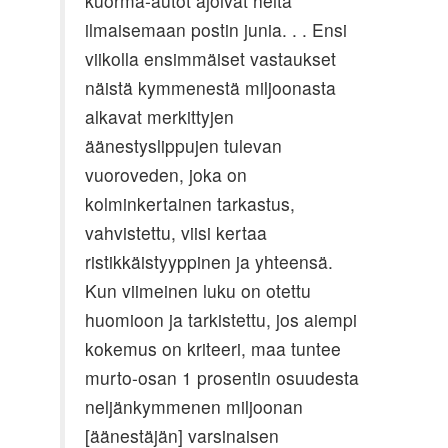
kuorma-autot ajoivat heitä
ilmaisemaan postin junia. . . Ensi
viikolla ensimmäiset vastaukset
näistä kymmenestä miljoonasta
alkavat merkittyjen
äänestyslippujen tulevan
vuoroveden, joka on
kolminkertainen tarkastus,
vahvistettu, viisi kertaa
ristikkäistyyppinen ja yhteensä.
Kun viimeinen luku on otettu
huomioon ja tarkistettu, jos aiempi
kokemus on kriteeri, maa tuntee
murto-osan 1 prosentin osuudesta
neljänkymmenen miljoonan
[äänestäjän] varsinaisen