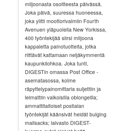
miljoonasta osoitteesta päivässä.
Joka päivä, suuressa huoneessa,
joka ylitti moottorivalmiin Fourth
Avenuen yläpuolella New Yorkissa,
400 työntekijää siirsi miljoona
kappaletta painotuotteita, jotka
riittävät kattamaan neljäkymmentä
kaupunkilohkoa. Joka tunti,
DIGESTin omassa Post Office -
asematasossa, kolme
räpyttelypainomittaria suljettiin ja
leimattiin valkoisilla oblongeilla;
ammattitaitoiset postialan
työntekijät käänsivät heidät bulging
mailsacks; laivasto DIGEST-