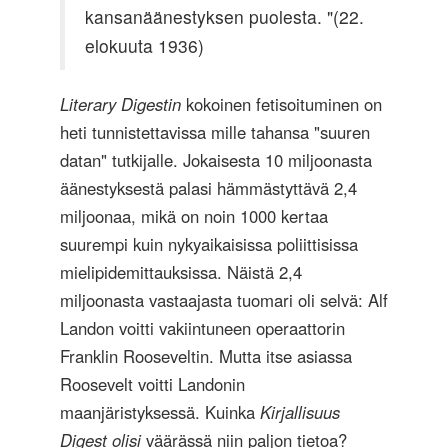
kansanäänestyksen puolesta. "(22.
elokuuta 1936)
Literary Digestin
kokoinen fetisoituminen on
heti tunnistettavissa mille tahansa "suuren
datan" tutkijalle. Jokaisesta 10 miljoonasta
äänestyksestä palasi hämmästyttävä 2,4
miljoonaa, mikä on noin 1000 kertaa
suurempi kuin nykyaikaisissa poliittisissa
mielipidemittauksissa. Näistä 2,4
miljoonasta vastaajasta tuomari oli selvä: Alf
Landon voitti vakiintuneen operaattorin
Franklin Rooseveltin. Mutta itse asiassa
Roosevelt voitti Landonin
maanjäristyksessä. Kuinka
Kirjallisuus
Digest olisi
väärässä niin paljon tietoa?