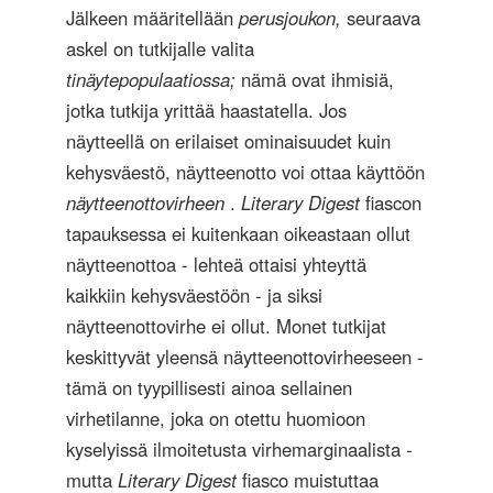
Jälkeen määritellään
perusjoukon,
seuraava
askel on tutkijalle valita
tinäytepopulaatiossa;
nämä ovat ihmisiä,
jotka tutkija yrittää haastatella. Jos
näytteellä on erilaiset ominaisuudet kuin
kehysväestö, näytteenotto voi ottaa käyttöön
näytteenottovirheen
.
Literary Digest
fiascon
tapauksessa ei kuitenkaan oikeastaan ​​ollut
näytteenottoa - lehteä ottaisi yhteyttä
kaikkiin kehysväestöön - ja siksi
näytteenottovirhe ei ollut. Monet tutkijat
keskittyvät yleensä näytteenottovirheeseen -
tämä on tyypillisesti ainoa sellainen
virhetilanne, joka on otettu huomioon
kyselyissä ilmoitetusta virhemarginaalista -
mutta
Literary Digest
fiasco muistuttaa