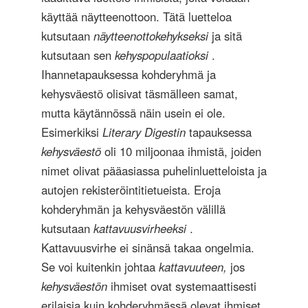
käyttää näytteenottoon. Tätä luetteloa
kutsutaan
näytteenottokehykseksi
ja sitä
kutsutaan sen
kehyspopulaatioksi
.
Ihannetapauksessa kohderyhmä ja
kehysväestö olisivat täsmälleen samat,
mutta käytännössä näin usein ei ole.
Esimerkiksi
Literary Digestin
tapauksessa
kehysväestö
oli 10 miljoonaa ihmistä, joiden
nimet olivat pääasiassa puhelinluetteloista ja
autojen rekisteröintitietueista. Eroja
kohderyhmän ja kehysväestön välillä
kutsutaan
kattavuusvirheeksi
.
Kattavuusvirhe ei sinänsä takaa ongelmia.
Se voi kuitenkin johtaa
kattavuuteen,
jos
kehysväestön
ihmiset ovat systemaattisesti
erilaisia ​​kuin kohderyhmässä olevat ihmiset,