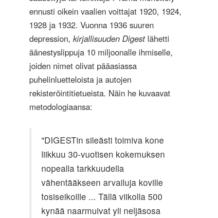
ennusti oikein vaalien voittajat 1920, 1924,
1928 ja 1932. Vuonna 1936 suuren
depression,
kirjallisuuden Digest
lähetti
äänestyslippuja 10 miljoonalle ihmiselle,
joiden nimet olivat pääasiassa
puhelinluetteloista ja autojen
rekisteröintitietueista. Näin he kuvaavat
metodologiaansa:
"DIGESTin sileästi toimiva kone
liikkuu 30-vuotisen kokemuksen
nopealla tarkkuudella
vähentääkseen arvailuja koville
tosiseikoille ... Tällä viikolla 500
kynää naarmuivat yli neljäsosa