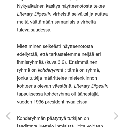
Nykyaikainen käsitys näytteenotosta tekee
Literary Digestin
virheistä selväksi ja auttaa
meitä välttämään samanlaisia ​​virheitä
tulevaisuudessa.
Miettiminen selkeästi näytteenotosta
edellyttää, että tarkastelemme neljää eri
ihmisryhmää (kuva 3.2). Ensimmäinen
ryhmä on
kohderyhmä
; tämä on ryhmä,
jonka tutkija määrittelee mielenkiinnon
kohteena olevan väestönä.
Literary Digestin
tapauksessa kohderyhmä oli äänestäjiä
vuoden 1936 presidentinvaaleissa.
Kohderyhmän päätyttyä tutkijan on
laadittava luettelo ihmisistä, joita voidaan