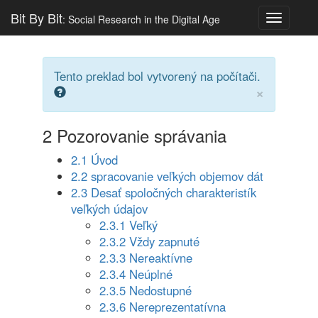
Bit By Bit
: Social Research in the Digital Age
Toggle
navigatio
Tento preklad bol vytvorený na počítači.
×
2
Pozorovanie správania
2.1 Úvod
2.2 spracovanie veľkých objemov dát
2.3 Desať spoločných charakteristík
veľkých údajov
2.3.1 Veľký
2.3.2 Vždy zapnuté
2.3.3 Nereaktívne
2.3.4 Neúplné
2.3.5 Nedostupné
2.3.6 Nereprezentatívna