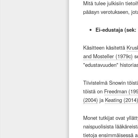
Mitä tulee julkisiin tieto
pääsyn verotukseen, jota
Ei-edustaja (sek:
Käsitteen käsitettä
Krus
and Mosteller (1979c)
s
"edustavuuden" historias
Tiivistelmä Snowin töistä
töistä on
Freedman (19
(2004)
ja
Keating (2014
Monet tutkijat ovat yllätt
naispuolisista lääkäreist
tietoja ensimmäisessä a