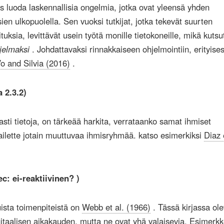
s luoda laskennallisia ongelmia, jotka ovat yleensä yhden
en ulkopuolella. Sen vuoksi tutkijat, jotka tekevät suurten
tuksia, levittävät usein työtä monille tietokoneille, mikä kuts
jelmaksi
. Johdattavaksi rinnakkaiseen ohjelmointiin, erityises
o and Silvia (2016)
.
 2.3.2)
asti tietoja, on tärkeää harkita, verrataanko samat ihmiset
tailette jotain muuttuvaa ihmisryhmää. katso esimerkiksi
Diaz 
ec: ei-reaktiivinen?
)
tuista toimenpiteistä on
Webb et al. (1966)
. Tässä kirjassa ole
gitaalisen aikakauden, mutta ne ovat yhä valaisevia. Esimerkk