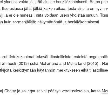
 ei yleensä voida jäljittää sinulle henkilökohtaisesti. Sama pät
i. Itse asiassa jätät jälkiä kaiken aikaa, josta sinulla on hyvin
äljillä ei ole nimeäsi, niitä voidaan usein yhdistää sinuun. Tois
 kuin sormenjälkiä: näkymättömiä ja henkilökohtaisesti
uuret tietokokoelmat tekevät tilastollisista testeistä ongelmalli
d Shmueli (2013)
sekä
McFarland and McFarland (2015)
. Nä
utkijoita keskittymään käytännön merkitykseen eikä tilastollise
Raj Chetty ja kollegat saivat pääsyn verotustietoihin, katso
Mer