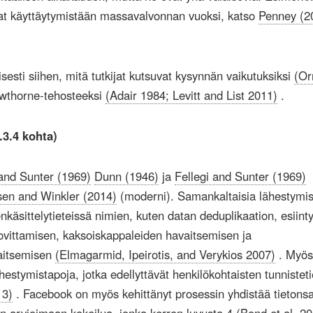
vat käyttäytymistään massavalvonnan vuoksi, katso
Penney (2
eisesti siihen, mitä tutkijat kutsuvat kysynnän vaikutuksiksi
(Or
wthorne-tehosteeksi
(Adair 1984; Levitt and List 2011)
.
.3.4 kohta)
 and Sunter (1969)
Dunn (1946)
ja
Fellegi and Sunter (1969)
sen and Winkler (2014)
(moderni). Samankaltaisia ​​lähestymi
enkäsittelytieteissä nimien, kuten datan deduplikaation, esiin
ovittamisen, kaksoiskappaleiden havaitsemisen ja
aitsemisen
(Elmagarmid, Ipeirotis, and Verykios 2007)
. Myös
ähestymistapoja, jotka edellyttävät henkilökohtaisten tunnistet
13)
. Facebook on myös kehittänyt prosessin yhdistää tietons