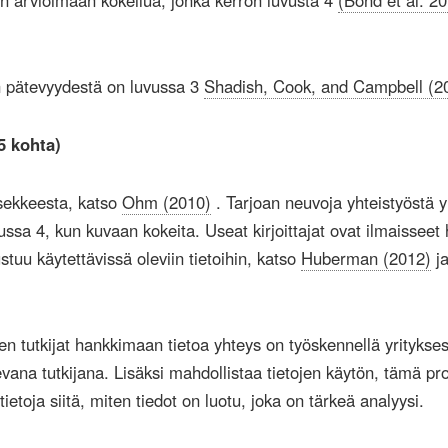
in arvioimaan kokeilua, jonka kerron luvusta 4
(Bond et al. 20
n pätevyydestä on luvussa 3
Shadish, Cook, and Campbell (2
.5 kohta)
sekkeesta, katso
Ohm (2010)
. Tarjoan neuvoja yhteistyöstä y
ussa 4, kun kuvaan kokeita. Useat kirjoittajat ovat ilmaisseet 
stuu käytettävissä oleviin tietoihin, katso
Huberman (2012)
j
jen tutkijat hankkimaan tietoa yhteys on työskennellä yritykse
ilevana tutkijana. Lisäksi mahdollistaa tietojen käytön, tämä pr
tietoja siitä, miten tiedot on luotu, joka on tärkeä analyysi.