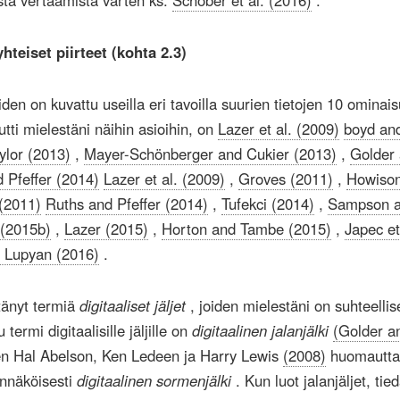
ista vertaamista varten ks.
Schober et al. (2016)
.
hteiset piirteet (kohta 2.3)
iden on kuvattu useilla eri tavoilla suurien tietojen 10 ominais
utti mielestäni näihin asioihin, on
Lazer et al. (2009)
boyd an
ylor (2013)
,
Mayer-Schönberger and Cukier (2013)
,
Golder
 Pfeffer (2014)
Lazer et al. (2009)
,
Groves (2011)
,
Howison
(2011)
Ruths and Pfeffer (2014)
,
Tufekci (2014)
,
Sampson 
 (2015b)
,
Lazer (2015)
,
Horton and Tambe (2015)
,
Japec et
 Lupyan (2016)
.
tänyt termiä
digitaaliset jäljet
, joiden mielestäni on suhteellis
 termi digitaalisille jäljille on
digitaalinen jalanjälki
(Golder a
en Hal Abelson, Ken Ledeen ja Harry Lewis
(2008)
huomautta
ennäköisesti
digitaalinen sormenjälki
. Kun luot jalanjäljet, tie