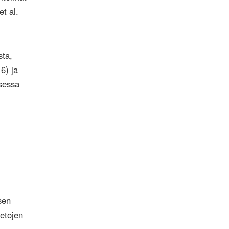
et al.
sta,
16)
ja
ksessa
sen
ietojen