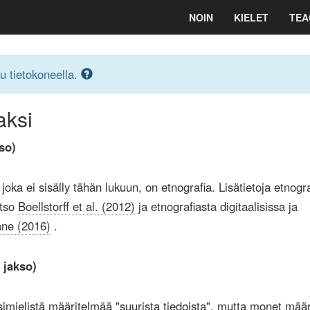
NOIN
KIELET
TEA
u tietokoneella.
aksi
so)
joka ei sisälly tähän lukuun, on etnografia. Lisätietoja etnogr
atso
Boellstorff et al. (2012)
ja etnografiasta digitaalisissa ja
ane (2016)
.
 jakso)
simielistä määritelmää "suurista tiedoista", mutta monet määr