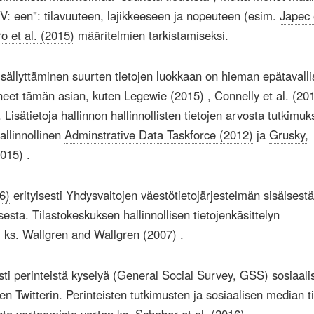
 V: een": tilavuuteen, lajikkeeseen ja nopeuteen (esim.
Japec 
 et al. (2015)
määritelmien tarkistamiseksi.
 sisällyttäminen suurten tietojen luokkaan on hieman epätavalli
neet tämän asian, kuten
Legewie (2015)
,
Connelly et al. (20
 Lisätietoja hallinnon hallinnollisten tietojen arvosta tutkimu
allinnollinen
Adminstrative Data Taskforce (2012)
ja
Grusky,
2015)
.
6)
erityisesti Yhdysvaltojen väestötietojärjestelmän sisäisestä
sesta. Tilastokeskuksen hallinnollisen tietojenkäsittelyn
, ks.
Wallgren and Wallgren (2007)
.
sti perinteistä kyselyä (General Social Survey, GSS) sosiaali
en Twitterin. Perinteisten tutkimusten ja sosiaalisen median t