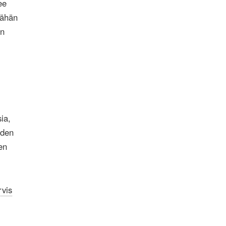
ee
 vähän
in
sia,
iden
en
vis