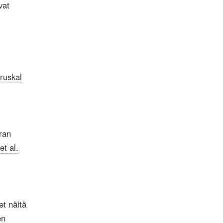
vat
ruskal
eran
et al.
et näitä
en