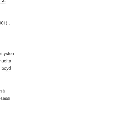
12;
001)
.
ritysten
huolta
a
boyd
ssä
osessi