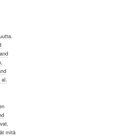
uutta.
d
 and
,
and
 al.
en
nd
vat,
dät mitä