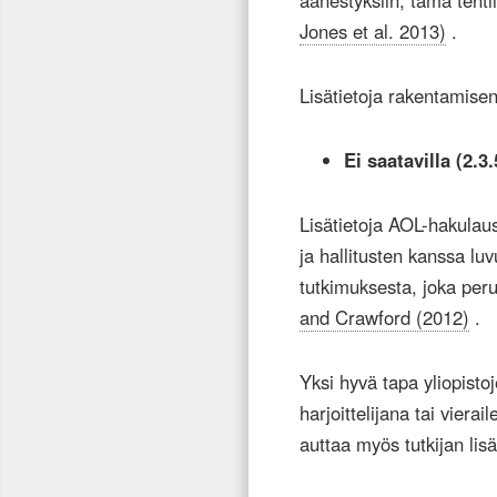
äänestyksiin; tämä tehti
Jones et al. 2013)
.
Lisätietoja rakentamise
Ei saatavilla (2.3
Lisätietoja AOL-hakulau
ja hallitusten kanssa luv
tutkimuksesta, joka peru
and Crawford (2012)
.
Yksi hyvä tapa yliopisto
harjoittelijana tai viera
auttaa myös tutkijan lisä