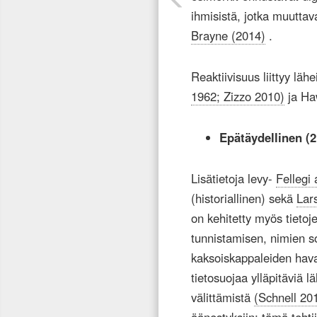
ihmisistä, jotka muutta
Brayne (2014)
.
Reaktiivisuus liittyy läh
1962; Zizzo 2010)
ja Ha
Epätäydellinen (2
Lisätietoja levy-
Fellegi
(historiallinen) sekä
Lar
on kehitetty myös tietoj
tunnistamisen, nimien s
kaksoiskappaleiden hav
tietosuojaa ylläpitäviä l
välittämistä
(Schnell 20