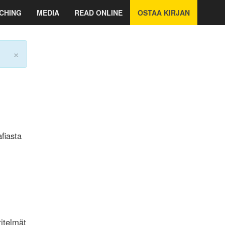
CHING
MEDIA
READ ONLINE
OSTAA KIRJAN
×
afiasta
itelmät