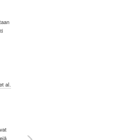
utaan
ti
et al.
vat
ejä