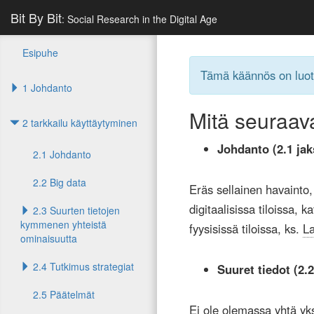
Bit By Bit
: Social Research in the Digital Age
Esipuhe
Tämä käännös on luot
1 Johdanto
Mitä seuraav
2 tarkkailu käyttäytyminen
Johdanto (2.1 jak
2.1 Johdanto
2.2 Big data
Eräs sellainen havainto, 
digitaalisissa tiloissa, k
2.3 Suurten tietojen
kymmenen yhteistä
fyysisissä tiloissa, ks.
L
ominaisuutta
2.4 Tutkimus strategiat
Suuret tiedot (2.2
2.5 Päätelmät
Ei ole olemassa yhtä yk