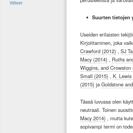
perusteellista ja varova
Viitteet
Suurten tietojen y
Useiden erilaisten tekijö
Kirjoittaminen, joka vaik
Crawford (2012)
,
SJ Ta
Macy (2014)
,
Ruths and
Wiggins, and Crowston 
Small (2015)
,
K. Lewis
(2015)
ja
Goldstone and
Tässä luvussa olen käyt
neutraali. Toinen suosittu
Macy 2014)
, mutta kut
sopivampi termi on tod