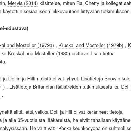
ihin,
Mervis (2014)
käsittelee, miten Raj Chetty ja kollegat sai
 käytettiin sosiaaliseen liikkuvuuteen liittyvään tutkimukseen.
 ei-edustava)
kal and Mosteller (1979a)
,
Kruskal and Mosteller (1979b)
,
K
ekä
Kruskal and Mosteller (1980)
esittävät lisää tietoa
ta.
 ja Dollin ja Hillin töistä olivat lyhyet. Lisätietoja Snowin kol
91)
. Lisätietoja Britannian lääkäreiden tutkimuksesta ks.
Doll 
)
.
yneitä siitä, että vaikka Doll ja Hill olivat keränneet tietoja
ä ja alle 35-vuotiaista lääkäreistä, he eivät tahallaan käyttäne
nalyysissään. He väittivät: "Koska keuhkosyöpä on suhteellis