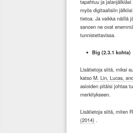
tapahtuu ja jalanjälkiäsi
myös digitaalisiin jälkiis
tietoa. Ja vaikka näillä j
sanoen ne ovat enemmän
tunnistettavissa.
Big (2.3.1 kohta)
Lisätietoja siitä, miksi s
katso
M. Lin, Lucas, an
asioiden pitäisi johtaa t
merkitykseen.
Lisätietoja siitä, miten 
(2014)
.