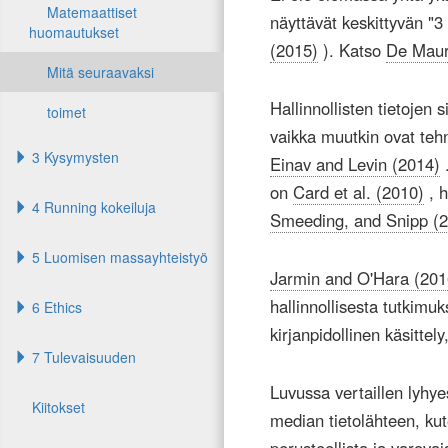
Matemaattiset
näyttävät keskittyvän "3
huomautukset
(2015)
). Katso
De Mauro
Mitä seuraavaksi
Hallinnollisten tietojen
toimet
vaikka muutkin ovat teh
3 Kysymysten
Einav and Levin (2014)
.
on
Card et al. (2010)
, h
4 Running kokeiluja
Smeeding, and Snipp (
5 Luomisen massayhteistyö
Jarmin and O'Hara (201
hallinnollisesta tutkimuk
6 Ethics
kirjanpidollinen käsittely
7 Tulevaisuuden
Luvussa vertaillen lyhye
Kiitokset
median tietolähteen, kut