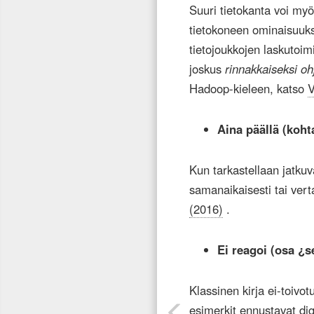
Suuri tietokanta voi myö
tietokoneen ominaisuuksi
tietojoukkojen laskutoimi
joskus
rinnakkaiseksi oh
Hadoop-kieleen, katso
V
Aina päällä (kohta
Kun tarkastellaan jatkuv
samanaikaisesti tai ver
(2016)
.
Ei
reagoi
(osa
¿s
Klassinen kirja ei-toivo
esimerkit ennustavat di