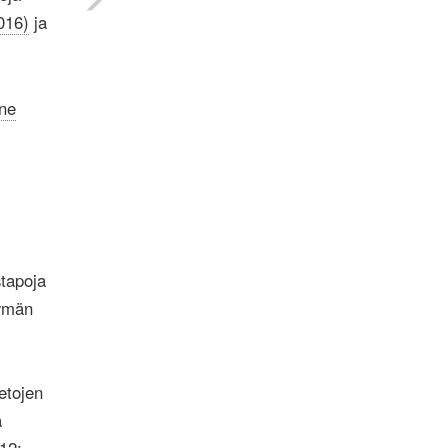
016)
ja
ne
stapoja
tymän
ietojen
a