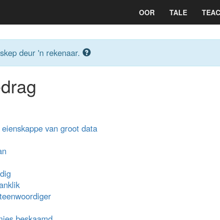
OOR
TALE
TEAC
eskep deur 'n rekenaar.
edrag
 eienskappe van groot data
an
dig
anklik
rteenwoordiger
tmies beskaamd