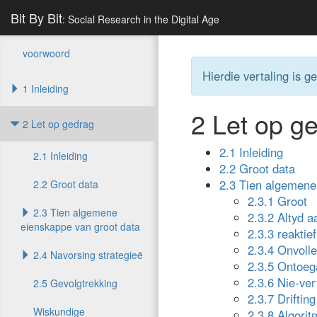
Bit By Bit
: Social Research in the Digital Age
voorwoord
Hierdie vertaling is g
1 Inleiding
2
Let op g
2 Let op gedrag
2.1 Inleiding
2.1 Inleiding
2.2 Groot data
2.3 Tien algemene
2.2 Groot data
2.3.1 Groot
2.3 Tien algemene
2.3.2 Altyd a
eienskappe van groot data
2.3.3 reaktief
2.3.4 Onvolle
2.4 Navorsing strategieë
2.3.5 Ontoeg
2.3.6 Nie-ve
2.5 Gevolgtrekking
2.3.7 Drifting
Wiskundige
2.3.8 Algori