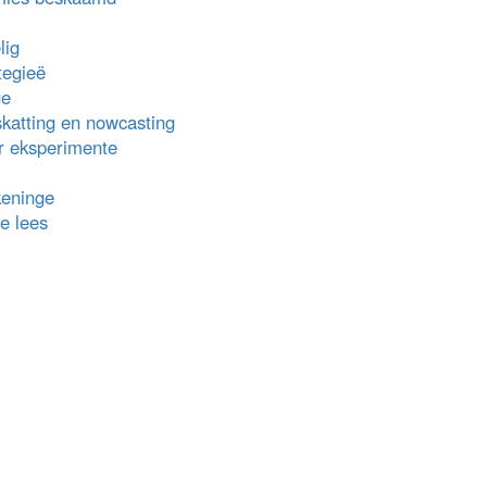
lig
tegieë
ge
skatting en nowcasting
r eksperimente
keninge
e lees