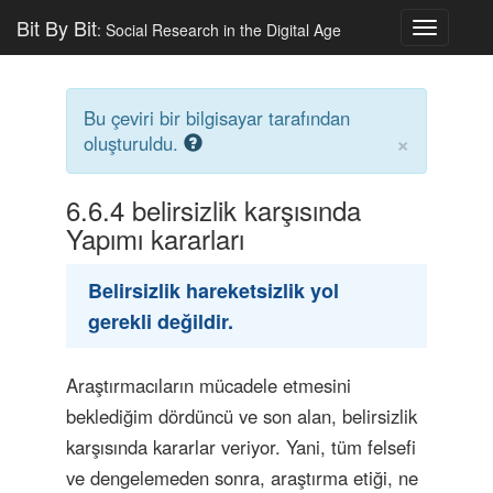
Bit By Bit
: Social Research in the Digital Age
Toggle
navigatio
Bu çeviri bir bilgisayar tarafından
×
oluşturuldu.
6.6.4
belirsizlik karşısında
Yapımı kararları
Belirsizlik hareketsizlik yol
gerekli değildir.
Araştırmacıların mücadele etmesini
beklediğim dördüncü ve son alan, belirsizlik
karşısında kararlar veriyor. Yani, tüm felsefi
ve dengelemeden sonra, araştırma etiği, ne