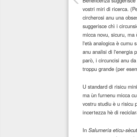
Beneficenza suggerisce c
vostri miri di ricerca. 
circherosi anu una obses
suggerisce chì i circuns
micca novu, sicuru, ma ù
l'età analogica è cumu si
anu analisi di l'energia 
parò, i circuncisi anu da
troppu grande (per esem
U standard di risicu mini
ma ùn furnenu micca cun
vostru studiu è u risicu
incertezza hè di reciclar
In
Salumeria eticu-sècut