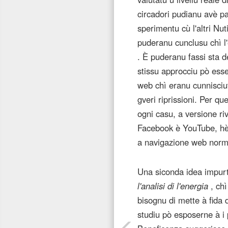
circadori pudianu avè pa
sperimentu cù l'altri Nut
puderanu cunclusu chì l
. È puderanu fassi sta 
stissu approcciu pò esse
web chì eranu cunnisciuti
gveri riprissioni. Per qu
ogni casu, a versione ri
Facebook è YouTube, hè u
a navigazione web nor
Una siconda idea impurta
l'analisi di l'energia
, chì
bisognu di mette à fida 
studiu pò esposerne à i p