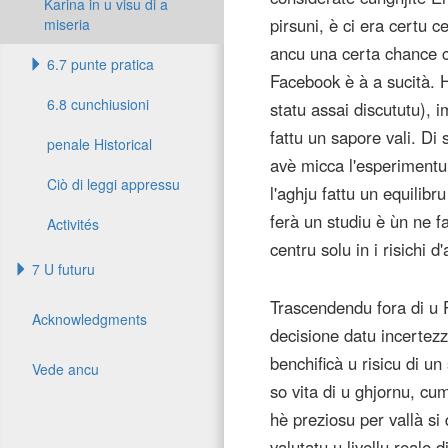
Karina in u visu di a
pirsuni, è ci era certu 
miseria
ancu una certa chance c
6.7 punte pratica
Facebook è à a sucità. H
6.8 cunchiusioni
statu assai discututu), 
fattu un sapore vali. Di 
penale Historical
avè micca l'esperimentu
Ciò di leggi appressu
l'aghju fattu un equilibru
ferà un studiu è ùn ne fa
Activités
centru solu in i risichi 
7 U futuru
Trascendendu fora di u 
Acknowledgments
decisione datu incertez
benchificà u risicu di un
Vede ancu
so vita di u ghjornu, cu
hè preziosu per vallà si
valutatu u livellu reale 