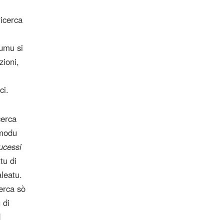
ricerca
cumu si
zioni,
ci.
cerca
 modu
ucessi
tu di
leatu.
cerca sò
 di
I