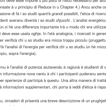
hì deve esse impone u più pocu di risicu necessariu per alcu
(Pensate à u principiu di Reduce in u Chapter 4.) Ancu anche ce
sione di fà i so studii quant'è
grandi
possibili, l'etica di ricerc
identi averanu diventà i so studii
chjucchi
. L'analisi energètic
n ci hè una differenza impurtante trà u modu chì era utilizza
 deve esse usata oghje. In l'età analogica, i ricercati in gene
per verificà chì u so studiu era micca troppu picculu (pruggett
 fà l'analisi di l'energia per verificà chì u so studiu ùn hè micc
piu, sopra l'energia).
mu è l'analisi di putenza aiutavendu à ragiunà è studienti di 
 infurmazione nova nantu à chì i participanti puderanu sente
 per sperienze di participà à questu. Una altra manera di tratt
à informazioni supplementari, chì porta à ieddi d'ética è rispo
u,
circadori di prisentà una breve descrizzione di un prughjet