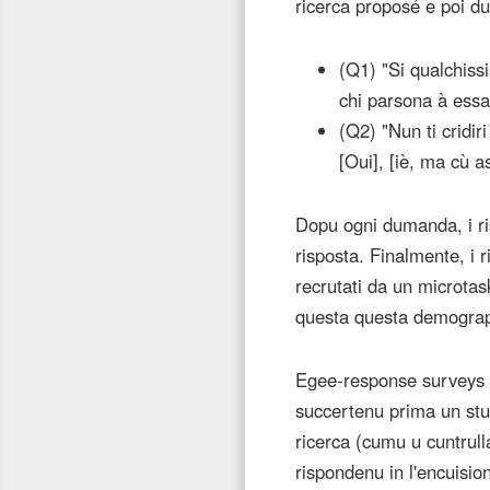
ricerca proposé e poi 
(Q1) "Si qualchissia
chi parsona à essa 
(Q2) "Nun ti cridir
[Oui], [iè, ma cù a
Dopu ogni dumanda, i ris
risposta. Finalmente, i 
recrutati da un microta
questa questa demograp
Egee-response surveys ha
succertenu prima un stu
ricerca (cumu u cuntrull
rispondenu in l'encuision