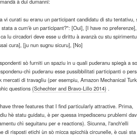
dumandà à dui dumanni:
 vi curati su eranu un participant candidatu di stu tentativu, si
stata a cum'è un participant?": [Oui], [I have no preferenze],
i ca lu circadori deve esse u dirittu à avanzà cu stu spirimentu
ssai cura], [ju nun sugnu sicuru], [No]
pondenti sò furniti un spaziu in u quali puderanu spiegà a s
rispondenu-chì puderanu esse pussibbilitati participanti o per
sk mercati di travagliu (per esempiu, Amazon Mechanical Turk)
hic questions
(Schechter and Bravo-Lillo 2014)
.
ve three features that I find particularly attractive. Prima,
diu hè statu guidatu, è per quessa impediscenu prublemi dav
amentu chì seguitanu per e reactions). Sicunna, l'anch'elli
e di risposti etichi ùn sò micca spicchià circunelle, è cusì sta 