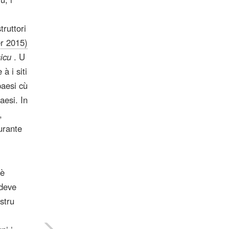
truttori
r 2015)
sicu
. U
à i siti
paesi cù
aesi. In
,
urante
hè
 deve
stru