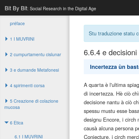
Bit By Bit
: Social Research in the Digital Age
préface
Stu traduzione statu 
1 I MUVRINI
6.6.4
e decisioni 
2 cumpurtamentu cislunar
Incertezza ùn bast
3 e dumande Metafonesi
A quarta è l'ultima spiag
4 spirimenti corsa
di incertezza. Hè ciò chì,
5 Creazione di colazione
decisione nantu à ciò c
mucosa
spessu mustu esse basat
designu Encore, i circh 
6 Etica
causà alcuna persona pe
Conjecture, i circh mer
6.1 I MUVRINI