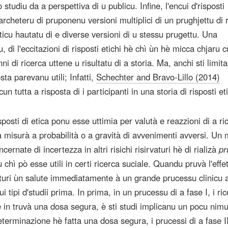
 studiu da a perspettiva di u publicu. Infine, l'encui d'risposti
archeteru di pruponenu versioni multiplici di un prughjettu di 
ticu hautatu di e diverse versioni di u stessu prugettu. Una
, di l'eccitazioni di risposti etichi hè chì ùn hè micca chjaru 
ni di ricerca uttene u risultatu di a storia. Ma, anchi sti limita
sta parevanu utili; Infatti,
Schechter and Bravo-Lillo (2014)
 tutta a risposta di i participanti in una storia di risposti eti
posti di etica ponu esse uttimia per valutà e reazzioni di a ri
 misurà a probabilità o a gravità di avvenimenti avversi. Un
ncernate di incertezza in altri risichi risirvaturi hè di rializà
pr
hì pò esse utili in certi ricerca suciale. Quandu pruvà l'effet
turi ùn salute immediatamente à un grande prucessu clinicu a
tipi d'studii prima. In prima, in un prucessu di a fase I, i ri
 in truvà una dosa segura, è sti studi implicanu un pocu nimu
erminazione hè fatta una dosa segura, i prucessi di a fase I