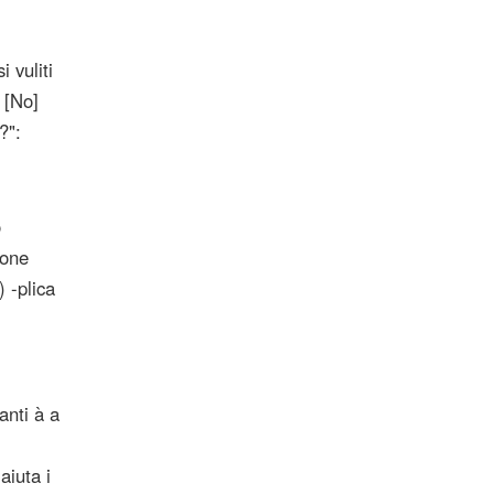
 vuliti
 [No]
?":
o
sone
 -plica
anti à a
aiuta i