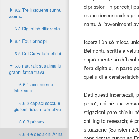
diprissioni in parechji 
6.2 Tre li siquenti sunnu
eranu desconocidas prima
asempî
nantu à l'avvenimenti av
6.3 Digital hè differente
6.4 Four principii
Iccerzii ùn sò micca unic
Belmontu scritta a valuta
6.5 Dui Curvatura etichi
chjaramente sò difficiulm
6.6 naturali: suttalinia lu
l'era digitale, in parte
granni fatica trava
quellu di e caratteristich
6.6.1 accunsentu
infurmatu
Dati questi incertezzii,
pena", chì hè una versio
6.6.2 capisci soccu e
gistioni risicu nfurmativu
stigazioni pare ch'ellu 
chilling to research; è pr
6.6.3 privacy
situazione
(Sunstein 20
6.6.4 e decisioni Anna
considerate cunghjite Em