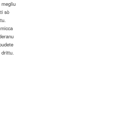
e megliu
ti sò
tu.
ò micca
uderanu
 pudete
drittu.