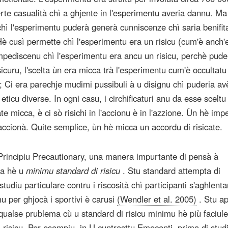
certe casualità chì a ghjente in l'esperimentu averia dannu. Ma
hì l'esperimentu puderà generà cunniscenze chì saria benifita
è cusì permette chì l'esperimentu era un risicu (cum'è anch'e
impediscenu chì l'esperimentu era ancu un risicu, perchè pude
sicuru, l'scelta ùn era micca trà l'esperimentu cum'è occultatu
; Ci era parechje mudimi pussibuli à u disignu chì puderia av
 eticu diverse. In ogni casu, i circhificaturi anu da esse sceltu
te micca, è ci sò risichi in l'accionu è in l'azzione. Ùn hè imp
d'accionà. Quite semplice, ùn hè micca un accordu di risicate.
Principiu Precautionary, una manera impurtante di pensà à
za hè u
minimu standard di risicu
. Stu standard attempta di
 studiu particulare contru i riscosità chì participanti s'aghlent
mu per ghjocà i sportivi è carusi
(Wendler et al. 2005)
. Stu ap
 qualse prublema cù u standard di risicu minimu hè più faciule
di risicu. Per esempiu, in U cuntrasttu Emocenti, prima di studi