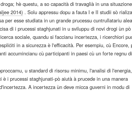
a droga; hè questu, a so capacità di travaglià in una situazion
aljee 2014)
. Solu appressu dopu a fauta I e II studii sò rializa
 per esse studiata in un grande prucessu cuntrullatariu alea
cisa di i prucessi staghjunati in u sviluppu di novi drogi ùn p
ricerca sociale, quandu si faccianu incertezza, i ricerchiori p
espliċiti in a sicurezza è l'efficacità. Per esempiu, cù Encore,
canti accumincianu cù participanti in paesi cù un forte regnu di 
proccamu, u standard di risorsu minimu, l'analisi di l'energia,
 etici è i prucessi staghjunati-pò aiutà à prucede in una manera
 d'incertezza. A incertezza ùn deve micca guverni in modu di