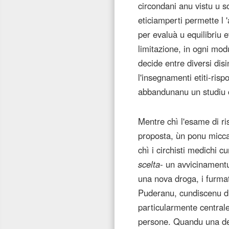
circondani anu vistu u so
eticiamperti permette l '
per evaluà u equilibriu e
limitazione, in ogni modu
decide entre diversi disin
l'insegnamenti etiti-rispo
abbandunanu un studiu cun
Mentre chì l'esame di ris
proposta, ùn ponu micca
chì i circhisti medichi cu
scelta-
un avvicinamentu c
una nova droga, i furma
Puderanu, cundiscenu dui 
particularmente centrale
persone. Quandu una det