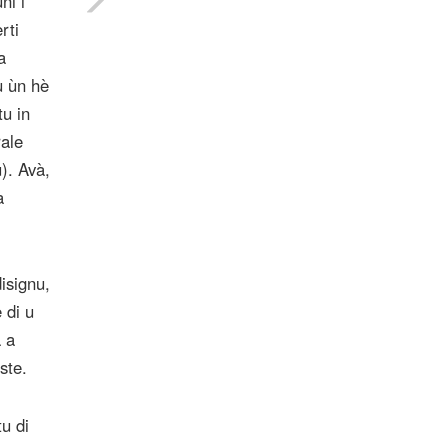
ni i
rti
a
u ùn hè
tu in
rale
u). Avà,
a
disignu,
 di u
à a
ste.
tu di