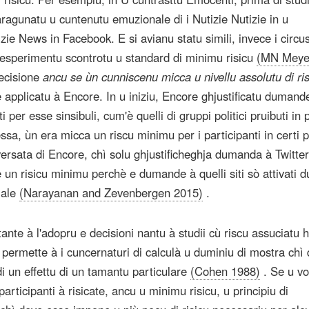
ragunatu u cuntenutu emuzionale di i Nutizie Nutizie in u
izie News in Facebook. E si avianu statu simili, invece i circus
'esperimentu scontrotu u standard di minimu risicu
(MN Meye
decisione
ancu se ùn cunniscenu micca u nivellu assolutu di ri
 applicatu à Encore. In u iniziu, Encore ghjustificatu dumande 
 per esse sinsibuli, cum'è quelli di gruppi politici pruibuti in 
essa, ùn era micca un riscu minimu per i participanti in certi p
versata di Encore, chì solu ghjustificheghja dumanda à Twitter
n risicu minimu perchè e dumande à quelli siti sò attivati ​​d
male
(Narayanan and Zevenbergen 2015)
.
nte à l'adopru e decisioni nantu à studii cù riscu assuciatu 
 permette à i cuncernaturi di calculà u duminiu di mostra chì
di un effettu di un tamantu particulare
(Cohen 1988)
. Se u vo
articipanti à risicate, ancu u minimu risicu, u principiu di