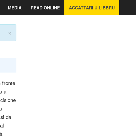
MEDIA
READ ONLINE
ACCATTARI U LIBBRU
×
n fronte
ca a
cisione
u
ssi da
al
nà