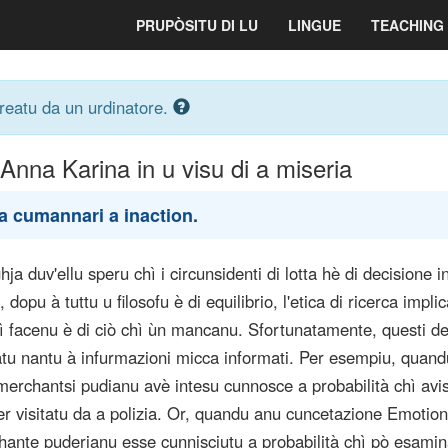
PRUPÒSITU DI LU
LINGUE
TEACHING
creatu da un urdinatore.
Anna Karina in u visu di a miseria
a cumannari a inaction.
hja duv'ellu speru chì i circunsidenti di lotta hè di decisione i
 dopu à tuttu u filosofu è di equilibrio, l'etica di ricerca impli
hì facenu è di ciò chì ùn mancanu. Sfortunatamente, questi de
u nantu à infurmazioni micca informati. Per esempiu, quand
merchantsi pudianu avè intesu cunnosce a probabilità chì avi
r visitatu da a polizia. Or, quandu anu cuncetazione Emotion
chante puderianu esse cunnisciutu a probabilità chì pò esami