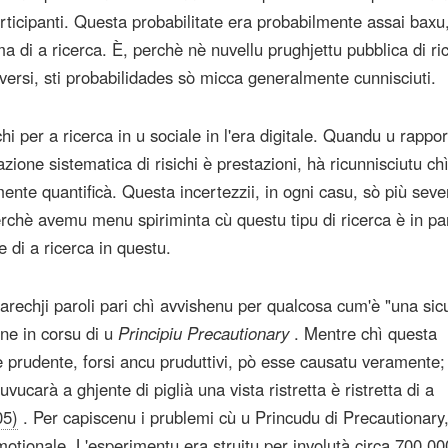
participanti. Questa probabilitate era probabilmente assai bax
 di a ricerca. È, perchè nè nuvellu prughjettu pubblica di ri
versi, sti probabilidades sò micca generalmente cunnisciuti.
hi per a ricerca in u sociale in l'era digitale. Quandu u rappo
zione sistematica di risichi è prestazioni, hà ricunnisciutu ch
ente quantificà. Questa incertezzii, in ogni casu, sò più sever
 perchè avemu menu spiriminta cù questu tipu di ricerca è in pa
e di a ricerca in questu.
 parechji paroli pari chì avvishenu per qualcosa cum'è "una sic
ne in corsu di u
Principiu Precautionary
. Mentre chì questa
hè prudente, forsi ancu pruduttivi, pò esse causatu veramente;
uvucarà a ghjente di piglià una vista ristretta è ristretta di a
05)
. Per capiscenu i prublemi cù u Princudu di Precautionary
otionale. L'esperimentu era struitu per involutà circa 700 00