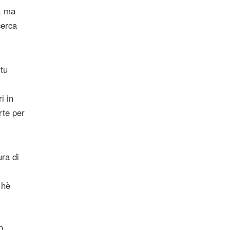
u, ma
cerca
rtu
ì
i in
rte per
ura di
 hè
,
0