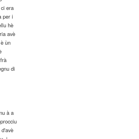
 ci era
 per i
llu hè
ria avè
 è ùn
è
 frà
egnu di
anu à a
procciu
 d'avè
u, i