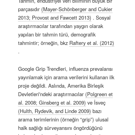
Tahmin, endüstriyel veri biliminin büyük bir
parçasıdır
(Mayer-Schönberger and Cukier
2013; Provost and Fawcett 2013)
. Sosyal
araştırmacılar tarafından yaygın olarak
yapılan bir tahmin türü, demografik
tahmintir; örneğin, bkz
Raftery et al. (2012)
.
Google Grip Trendleri, influenza prevalansı
yayınlamak için arama verilerini kullanan ilk
proje değildi. Aslında, Amerika Birleşik
Devletleri'ndeki araştırmacılar
(Polgreen et
al. 2008; Ginsberg et al. 2009)
ve İsveç
(Hulth, Rydevik, and Linde 2009)
bazı
arama terimlerinin (örneğin “grip”) ulusal
halk sağlığı sürveyansını öngördüğünü