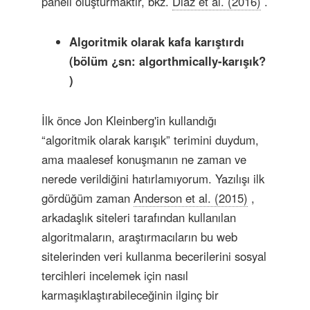
paneli oluşturmaktır, bkz.
Diaz et al. (2016)
.
Algoritmik olarak kafa karıştırdı
(bölüm
¿sn: algorthmically-karışık?
)
İlk önce Jon Kleinberg'in kullandığı
“algoritmik olarak karışık” terimini duydum,
ama maalesef konuşmanın ne zaman ve
nerede verildiğini hatırlamıyorum. Yazılışı ilk
gördüğüm zaman
Anderson et al. (2015)
,
arkadaşlık siteleri tarafından kullanılan
algoritmaların, araştırmacıların bu web
sitelerinden veri kullanma becerilerini sosyal
tercihleri ​​incelemek için nasıl
karmaşıklaştırabileceğinin ilginç bir