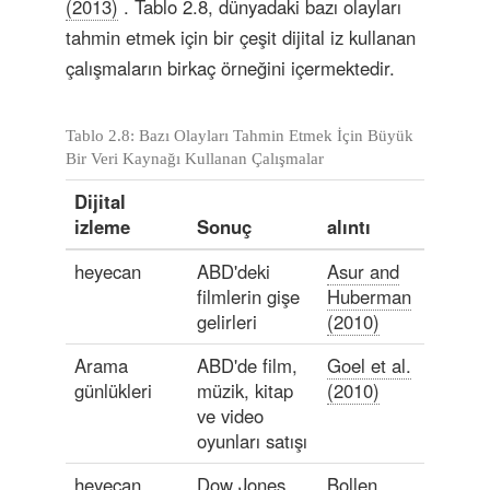
(2013)
. Tablo 2.8, dünyadaki bazı olayları
tahmin etmek için bir çeşit dijital iz kullanan
çalışmaların birkaç örneğini içermektedir.
Tablo 2.8: Bazı Olayları Tahmin Etmek İçin Büyük
Bir Veri Kaynağı Kullanan Çalışmalar
Dijital
izleme
Sonuç
alıntı
heyecan
ABD'deki
Asur and
filmlerin gişe
Huberman
gelirleri
(2010)
Arama
ABD'de film,
Goel et al.
günlükleri
müzik, kitap
(2010)
ve video
oyunları satışı
heyecan
Dow Jones
Bollen,