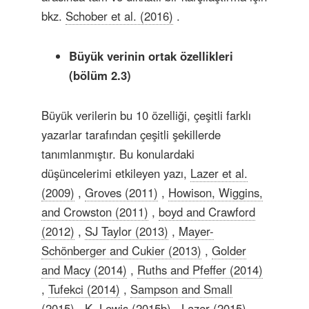
bkz.
Schober et al. (2016)
.
Büyük verinin ortak özellikleri
(bölüm 2.3)
Büyük verilerin bu 10 özelliği, çeşitli farklı
yazarlar tarafından çeşitli şekillerde
tanımlanmıştır. Bu konulardaki
düşüncelerimi etkileyen yazı,
Lazer et al.
(2009)
,
Groves (2011)
,
Howison, Wiggins,
and Crowston (2011)
,
boyd and Crawford
(2012)
,
SJ Taylor (2013)
,
Mayer-
Schönberger and Cukier (2013)
,
Golder
and Macy (2014)
,
Ruths and Pfeffer (2014)
,
Tufekci (2014)
,
Sampson and Small
(2015)
,
K. Lewis (2015b)
,
Lazer (2015)
,