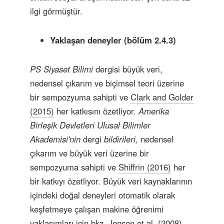
ilgi görmüştür.
Yaklaşan deneyler (bölüm 2.4.3)
PS Siyaset Bilimi
dergisi büyük veri,
nedensel çıkarım ve biçimsel teori üzerine
bir sempozyuma sahipti ve
Clark and Golder
(2015)
her katkısını özetliyor.
Amerika
Birleşik Devletleri Ulusal Bilimler
Akademisi'nin
dergi
bildirileri,
nedensel
çıkarım ve büyük veri üzerine bir
sempozyuma sahipti ve
Shiffrin (2016)
her
bir katkıyı özetliyor. Büyük veri kaynaklarının
içindeki doğal deneyleri otomatik olarak
keşfetmeye çalışan makine öğrenimi
yaklaşımları için bkz.
Jensen et al. (2008)
,