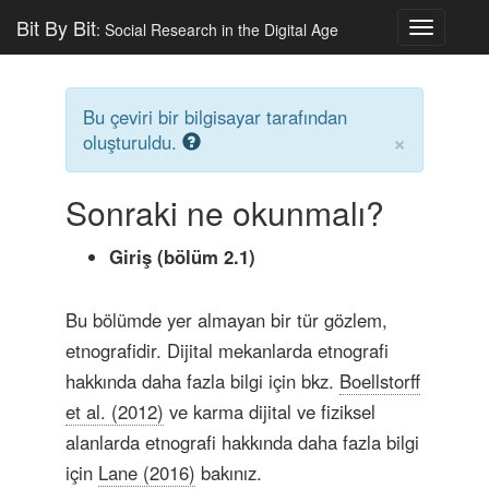
Bit By Bit
: Social Research in the Digital Age
Toggle
navigatio
Bu çeviri bir bilgisayar tarafından
×
oluşturuldu.
Sonraki ne okunmalı?
Giriş (bölüm 2.1)
Bu bölümde yer almayan bir tür gözlem,
etnografidir. Dijital mekanlarda etnografi
hakkında daha fazla bilgi için bkz.
Boellstorff
et al. (2012)
ve karma dijital ve fiziksel
alanlarda etnografi hakkında daha fazla bilgi
için
Lane (2016)
bakınız.