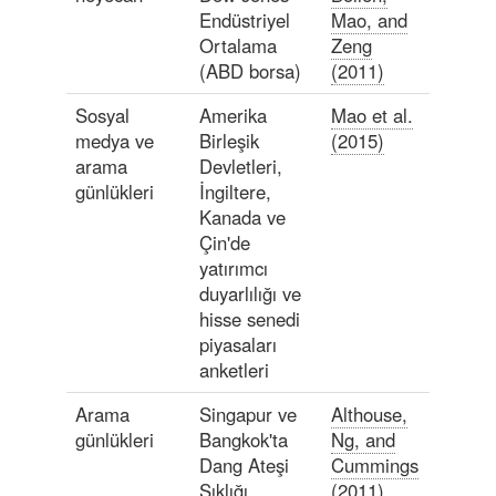
Endüstriyel
Mao, and
Ortalama
Zeng
(ABD borsa)
(2011)
Sosyal
Amerika
Mao et al.
medya ve
Birleşik
(2015)
arama
Devletleri,
günlükleri
İngiltere,
Kanada ve
Çin'de
yatırımcı
duyarlılığı ve
hisse senedi
piyasaları
anketleri
Arama
Singapur ve
Althouse,
günlükleri
Bangkok'ta
Ng, and
Dang Ateşi
Cummings
Sıklığı
(2011)