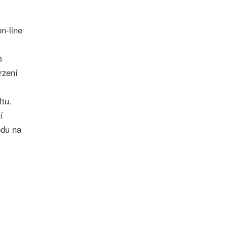
n-line
m
rzení
ftu.
í
edu na