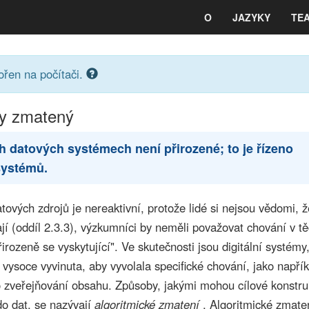
O
JAZYKY
TE
ořen na počítači.
ky zmatený
h datových systémech není přirozené; to je řízeno
systémů.
ových zdrojů je nereaktivní, protože lidé si nejsou vědomi, ž
jí (oddíl 2.3.3), výzkumníci by neměli považovat chování v t
irozeně se vyskytující". Ve skutečnosti jsou digitální systémy,
vysoce vyvinuta, aby vyvolala specifické chování, jako napřík
o zveřejňování obsahu. Způsoby, jakými mohou cílové konstru
o dat, se nazývají
algoritmické zmatení
. Algoritmické zmaten