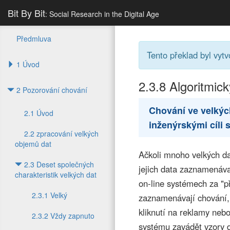
Bit By Bit
: Social Research in the Digital Age
Předmluva
Tento překlad byl vytv
1 Úvod
2.3.8
Algoritmic
2 Pozorování chování
Chování ve velkýc
2.1 Úvod
inženýrskými cíli 
2.2 zpracování velkých
objemů dat
Ačkoli mnoho velkých dat
2.3 Deset společných
jejich data zaznamenáva
charakteristik velkých dat
on-line systémech za "př
2.3.1 Velký
zaznamenávají chování, 
kliknutí na reklamy neb
2.3.2 Vždy zapnuto
systému zavádět vzory d