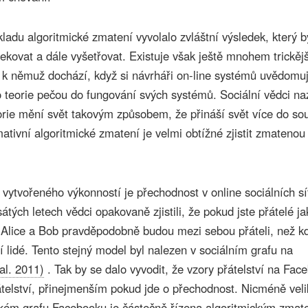
ladu algoritmické zmatení vyvolalo zvláštní výsledek, který b
ekovat a dále vyšetřovat. Existuje však ještě mnohem trickěj
 k němuž dochází, když si návrháři on-line systémů uvědomuj
to teorie pečou do fungování svých systémů. Sociální vědci na
orie mění svět takovým způsobem, že přináší svět více do so
mativní algoritmické zmatení je velmi obtížné zjistit zmateno
vytvořeného výkonností je přechodnost v online sociálních sí
ch letech vědci opakovaně zjistili, že pokud jste přátelé ja
 Alice a Bob pravděpodobně budou mezi sebou přáteli, než k
 lidé. Tento stejný model byl nalezen v sociálním grafu na
al. 2011)
. Tak by se dalo vyvodit, že vzory přátelství na Fac
přátelství, přinejmenším pokud jde o přechodnost. Nicméně veli
nském grafu Facebooku je částečně řízena algoritmickým zmat