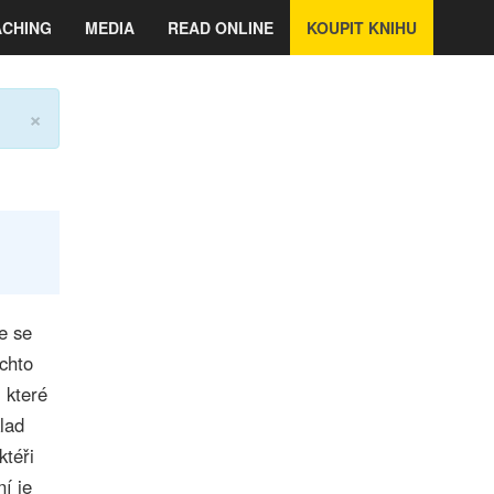
ACHING
MEDIA
READ ONLINE
KOUPIT KNIHU
×
e se
ěchto
 které
lad
ktéři
í je