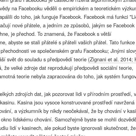
 vědy na Facebooku věděli o empirickém a teoretickém výzk
apálili do toho, jak funguje Facebook. Facebook má funkci "Li
značují nové přátele, a jedním ze způsobů, jakým se Facebook
hne, je přechod. To znamená, že Facebook s větší
, abyste se stali přátelé s přáteli vašich přátel. Tato funkce
 přechodnosti ve společenském grafu Facebooku; Jinými slov
náší svět do souladu s předpovědí teorie
(Zignani et al. 2014;
, že velké zdroje dat reprodukují předpovědi sociální teorie,
 samotná teorie nebyla zapracována do toho, jak systém fungov
lkých zdrojích dat, jak pozorovat lidi v přírodním prostředí, 
v kasinu. Kasina jsou vysoce konstruované prostředí navržená 
hování, a výzkumník by nikdy neočekával, že by chování v kas
okno lidskému chování. Samozřejmě byste se mohli dozvědě
udiu lidí v kasinech, ale pokud byste ignorovali skutečnost, ž