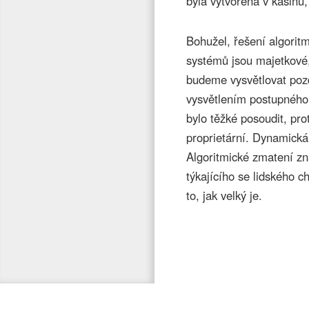
byla vytvořena v kasinu
Bohužel, řešení algorit
systémů jsou majetkové
budeme vysvětlovat pozd
vysvětlením postupného 
bylo těžké posoudit, pro
proprietární. Dynamická
Algoritmické zmatení zn
týkajícího se lidského c
to, jak velký je.