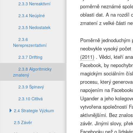
2.3.3 Nereaktivní
poměrně neznámé společ
oblasti dat. A na rozdíl
2.3.4 Neúplné
zmatení z velké části ne
2.3.5 Nedostatek
2.3.6
Poměrně jednoduchým př
Nereprezentativní
neobvykle vysoký počet u
(2011)
. Vědci, kteří ana
2.3.7 Drifting
Facebook, by nepochybn
2.3.8 Algoritmicky
magickým sociálním čís
zmatený
procesu, který generova
2.3.9 Špinavý
napojením na Facebooku,
Ugander a jeho kolegové
2.3.10 Citlivá
vytvořena společností F
2.4 Strategie Výzkum
aktivnějšími. Bez znalos
2.5 Závěr
závěr. Jinými slovy, pře
Facebooku než o lidské