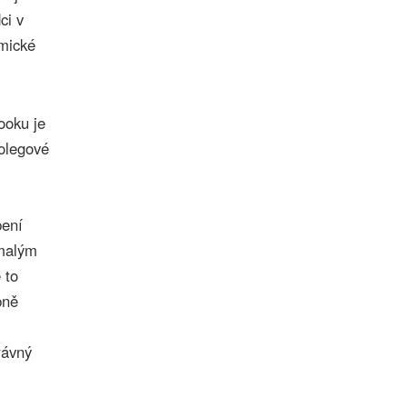
ci v
tmické
ooku je
kolegové
pení
 malým
 to
bně
rávný