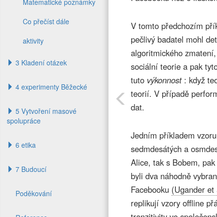
Matematické poznámky
Co přečíst dále
V tomto předchozím přík
pečlivý badatel mohl det
aktivity
algoritmického zmatení,
3 Kladení otázek
sociální teorie a pak ty
tuto
výkonnost
: když te
4 experimenty Běžecké
teorií. V případě perfor
dat.
5 Vytvoření masové
spolupráce
Jedním příkladem vzoru 
6 etika
sedmdesátých a osmdesátý
Alice, tak s Bobem, pak
7 Budoucí
byli dva náhodně vybraní
Facebooku
(Ugander et 
Poděkování
replikují vzory offline 
tranzitivity ve společe