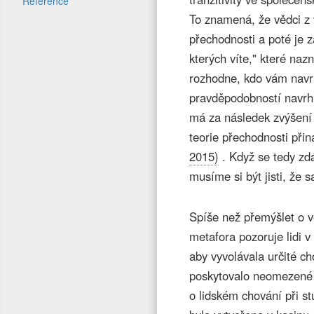
Reference
To znamená, že vědci z
přechodnosti a poté je z
kterých víte," které na
rozhodne, kdo vám navr
pravděpodobností navrhne
má za následek zvýšení
teorie přechodnosti při
2015)
. Když se tedy zdá
musíme si být jisti, že
Spíše než přemýšlet o ve
metafora pozoruje lidi 
aby vyvolávala určité c
poskytovalo neomezené 
o lidském chování při st