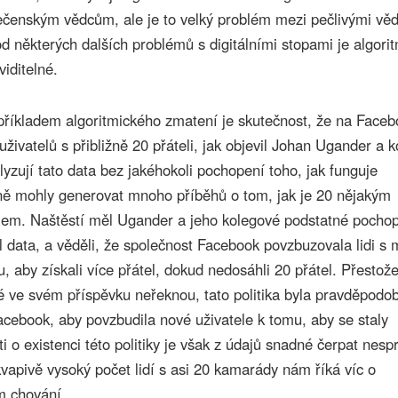
enským vědcům, ale je to velký problém mezi pečlivými věd
 od některých dalších problémů s digitálními stopami je algori
viditelné.
íkladem algoritmického zmatení je skutečnost, že na Faceb
živatelů s přibližně 20 přáteli, jak objevil Johan Ugander a 
lyzují tato data bez jakéhokoli pochopení toho, jak funguje
ě mohly generovat mnoho příběhů o tom, jak je 20 nějakým
lem. Naštěstí měl Ugander a jeho kolegové podstatné pocho
l data, a věděli, že společnost Facebook povzbuzovala lidi s
 aby získali více přátel, dokud nedosáhli 20 přátel. Přestože
 ve svém příspěvku neřeknou, tato politika byla pravděpodo
acebook, aby povzbudila nové uživatele k tomu, aby se staly
ti o existenci této politiky je však z údajů snadné čerpat nesp
kvapivě vysoký počet lidí s asi 20 kamarády nám říká víc o
m chování.