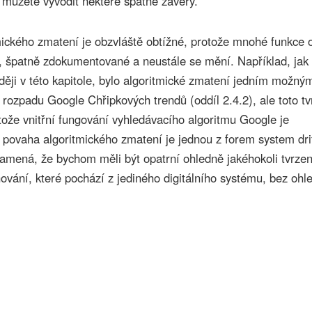
, můžete vyvodit některé špatné závěry.
mického zmatení je obzvláště obtížné, protože mnohé funkce o
, špatně zdokumentované a neustále se mění. Například, jak
ěji v této kapitole, bylo algoritmické zmatení jedním možný
rozpadu Google Chřipkových trendů (oddíl 2.4.2), ale toto tv
tože vnitřní fungování vyhledávacího algoritmu Google je
 povaha algoritmického zmatení je jednou z forem system dri
amená, že bychom měli být opatrní ohledně jakéhokoli tvrzen
hování, které pochází z jediného digitálního systému, bez ohl