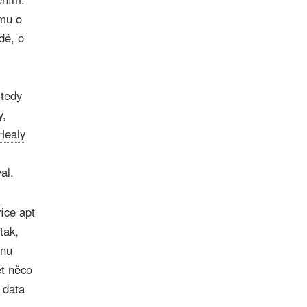
umu o
dé, o
 tedy
y,
 Healy
al.
více apt
tak,
inu
t něco
e data