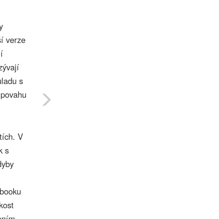
y
ší verze
í
zývají
uladu s
u povahu
tích. V
k s
dyby
ebooku
kost
ením.