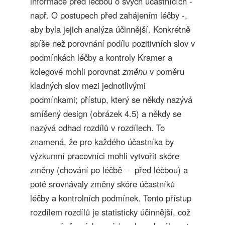
informace před léčbou o svých účastnících -
např. O postupech před zahájením léčby -,
aby byla jejich analýza účinnější. Konkrétně
spíše než porovnání podílu pozitivních slov v
podmínkách léčby a kontroly Kramer a
kolegové mohli porovnat
změnu
v poměru
kladných slov mezi jednotlivými
podmínkami; přístup, který se někdy nazývá
smíšený design (obrázek 4.5) a někdy se
nazývá odhad rozdílů v rozdílech. To
znamená, že pro každého účastníka by
výzkumní pracovníci mohli vytvořit skóre
−
změny (chování po léčbě
před léčbou) a
−
poté srovnávaly změny skóre účastníků
léčby a kontrolních podmínek. Tento přístup
rozdílem rozdílů je statisticky účinnější, což