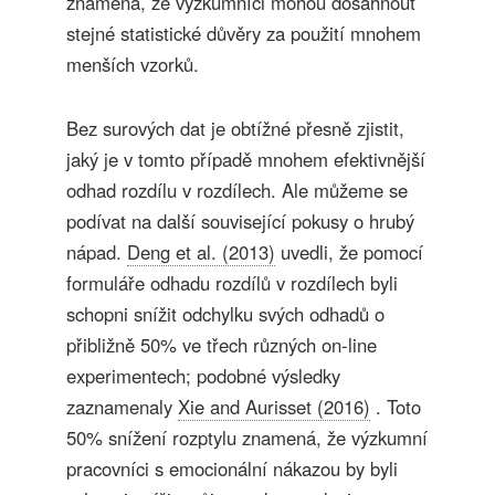
znamená, že výzkumníci mohou dosáhnout
stejné statistické důvěry za použití mnohem
menších vzorků.
Bez surových dat je obtížné přesně zjistit,
jaký je v tomto případě mnohem efektivnější
odhad rozdílu v rozdílech. Ale můžeme se
podívat na další související pokusy o hrubý
nápad.
Deng et al. (2013)
uvedli, že pomocí
formuláře odhadu rozdílů v rozdílech byli
schopni snížit odchylku svých odhadů o
přibližně 50% ve třech různých on-line
experimentech; podobné výsledky
zaznamenaly
Xie and Aurisset (2016)
. Toto
50% snížení rozptylu znamená, že výzkumní
pracovníci s emocionální nákazou by byli