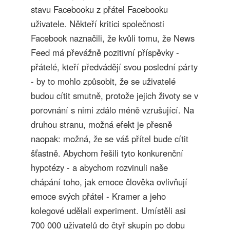
stavu Facebooku z přátel Facebooku
uživatele. Někteří kritici společnosti
Facebook naznačili, že kvůli tomu, že News
Feed má převážně pozitivní příspěvky -
přátelé, kteří předvádějí svou poslední párty
- by to mohlo způsobit, že se uživatelé
budou cítit smutně, protože jejich životy se v
porovnání s nimi zdálo méně vzrušující. Na
druhou stranu, možná efekt je přesně
naopak: možná, že se váš přítel bude cítit
šťastně. Abychom řešili tyto konkurenční
hypotézy - a abychom rozvinuli naše
chápání toho, jak emoce člověka ovlivňují
emoce svých přátel - Kramer a jeho
kolegové udělali experiment. Umístěli asi
700 000 uživatelů do čtyř skupin po dobu