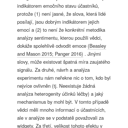
indikátorem emočního stavu účastníků,
protože (1) není jasné, že slova, která lidé
posílají, jsou dobrým indikátorem jejich
emocí a (2) to není že konkrétní metodika
analýzy sentimentu, kterou použili vědci,
dokáže spolehlivě odvodit emoce
(Beasley
and Mason 2015; Panger 2016)
. Jinými
slovy, může existovat špatná míra zaujatého
signálu. Za druhé, návrh a analýza
experimentu nám neřekne nic o tom, kdo byl
nejvíce ovlivněn (tj. Neexistuje žádná
analýza heterogenity účinků léčby) a jaký
mechanismus by mohl být. V tomto případě
vědci měli mnoho informací o účastnících,
ale v analýze se v podstatě považovali za
widgety. Za třetí, velikost tohoto efektu v