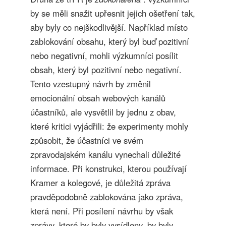
by se měli snažit upřesnit jejich ošetření tak,
aby byly co nejškodlivější. Například místo
zablokování obsahu, který byl buď pozitivní
nebo negativní, mohli výzkumníci posílit
obsah, který byl pozitivní nebo negativní.
Tento vzestupný návrh by změnil
emocionální obsah webových kanálů
účastníků, ale vysvětlil by jednu z obav,
které kritici vyjádřili: že experimenty mohly
způsobit, že účastníci ve svém
zpravodajském kanálu vynechali důležité
informace. Při konstrukci, kterou používají
Kramer a kolegové, je důležitá zpráva
pravděpodobně zablokována jako zpráva,
která není. Při posílení návrhu by však
zprávy, které by byly vysídleny, by byly