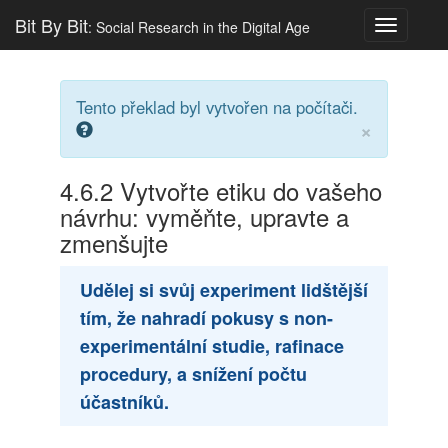
Bit By Bit
: Social Research in the Digital Age
Toggle
navigatio
Tento překlad byl vytvořen na počítači.
×
4.6.2
Vytvořte etiku do vašeho
návrhu: vyměňte, upravte a
zmenšujte
Udělej si svůj experiment lidštější
tím, že nahradí pokusy s non-
experimentální studie, rafinace
procedury, a snížení počtu
účastníků.