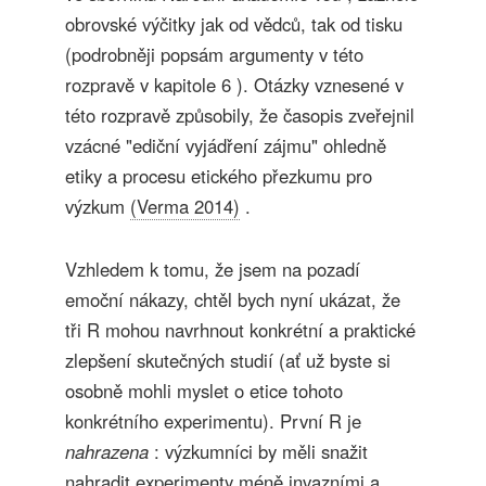
obrovské výčitky jak od vědců, tak od tisku
(podrobněji popsám argumenty v této
rozpravě v kapitole 6 ). Otázky vznesené v
této rozpravě způsobily, že časopis zveřejnil
vzácné "ediční vyjádření zájmu" ohledně
etiky a procesu etického přezkumu pro
výzkum
(Verma 2014)
.
Vzhledem k tomu, že jsem na pozadí
emoční nákazy, chtěl bych nyní ukázat, že
tři R mohou navrhnout konkrétní a praktické
zlepšení skutečných studií (ať už byste si
osobně mohli myslet o etice tohoto
konkrétního experimentu). První R je
nahrazena
: výzkumníci by měli snažit
nahradit experimenty méně invazními a