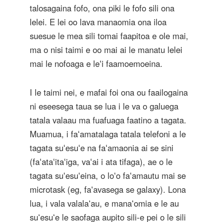
talosagaina fofo, ona piki le fofo sili ona
lelei. E lei oo lava manaomia ona iloa
suesue le mea sili tomai faapitoa e ole mai,
ma o nisi taimi e oo mai ai le manatu lelei
mai le nofoaga e leʻi faamoemoeina.
I le taimi nei, e mafai foi ona ou faailogaina
ni eseesega taua se lua i le va o galuega
tatala valaau ma fuafuaga faatino a tagata.
Muamua, i faʻamatalaga tatala telefoni a le
tagata suʻesuʻe na faʻamaonia ai se sini
(faʻataʻitaʻiga, vaʻai i ata tifaga), ae o le
tagata suʻesuʻeina, o loʻo faʻamautu mai se
microtask (eg, faʻavasega se galaxy). Lona
lua, i vala valalaʻau, e manaʻomia e le au
suʻesuʻe le saofaga aupito sili-e pei o le sili