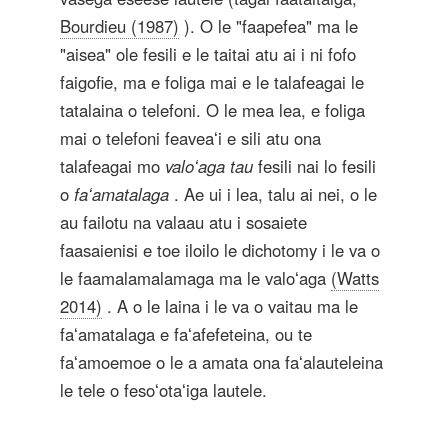
Bourdieu (1987)
). O le "faapefea" ma le
"aisea" ole fesili e le taitai atu ai i ni fofo
faigofie, ma e foliga mai e le talafeagai le
tatalaina o telefoni. O le mea lea, e foliga
mai o telefoni feaveaʻi e sili atu ona
talafeagai mo
valoʻaga tau
fesili nai lo fesili
o
faʻamatalaga
. Ae ui i lea, talu ai nei, o le
au failotu na valaau atu i sosaiete
faasaienisi e toe iloilo le dichotomy i le va o
le faamalamalamaga ma le valoʻaga
(Watts
2014)
. A o le laina i le va o vaitau ma le
faʻamatalaga e faʻafefeteina, ou te
faʻamoemoe o le a amata ona faʻalauteleina
le tele o fesoʻotaʻiga lautele.