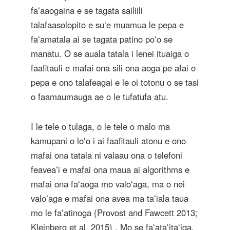
faʻaaogaina e se tagata sailiili
talafaasolopito e suʻe muamua le pepa e
faʻamatala ai se tagata patino poʻo se
manatu. O se auala tatala i lenei ituaiga o
faafitauli e mafai ona sili ona aoga pe afai o
pepa e ono talafeagai e le oi totonu o se tasi
o faamaumauga ae o le tufatufa atu.
I le tele o tulaga, o le tele o malo ma
kamupani o loʻo i ai faafitauli atonu e ono
mafai ona tatala ni valaau ona o telefoni
feaveaʻi e mafai ona maua ai algorithms e
mafai ona faʻaoga mo valoʻaga, ma o nei
valoʻaga e mafai ona avea ma taʻiala taua
mo le faʻatinoga
(Provost and Fawcett 2013;
Kleinberg et al. 2015)
. Mo se faʻataʻitaʻiga,