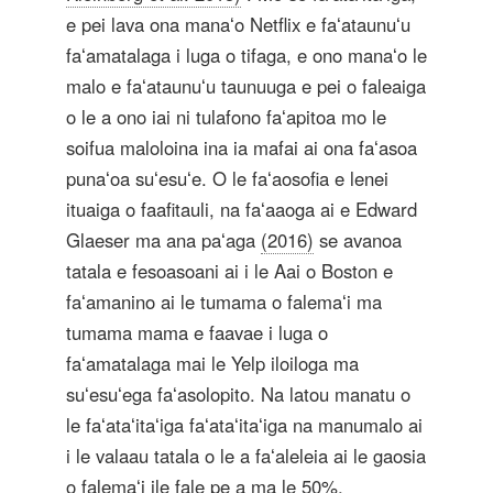
e pei lava ona manaʻo Netflix e faʻataunuʻu
faʻamatalaga i luga o tifaga, e ono manaʻo le
malo e faʻataunuʻu taunuuga e pei o faleaiga
o le a ono iai ni tulafono faʻapitoa mo le
soifua maloloina ina ia mafai ai ona faʻasoa
punaʻoa suʻesuʻe. O le faʻaosofia e lenei
ituaiga o faafitauli, na faʻaaoga ai e Edward
Glaeser ma ana paʻaga
(2016)
se avanoa
tatala e fesoasoani ai i le Aai o Boston e
faʻamanino ai le tumama o falemaʻi ma
tumama mama e faavae i luga o
faʻamatalaga mai le Yelp iloiloga ma
suʻesuʻega faʻasolopito. Na latou manatu o
le faʻataʻitaʻiga faʻataʻitaʻiga na manumalo ai
i le valaau tatala o le a faʻaleleia ai le gaosia
o falemaʻi ile fale pe a ma le 50%.