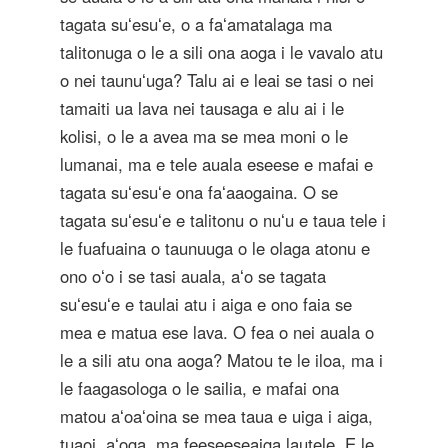
tagata suʻesuʻe, o a faʻamatalaga ma
talitonuga o le a sili ona aoga i le vavalo atu
o nei taunuʻuga? Talu ai e leai se tasi o nei
tamaiti ua lava nei tausaga e alu ai i le
kolisi, o le a avea ma se mea moni o le
lumanai, ma e tele auala eseese e mafai e
tagata suʻesuʻe ona faʻaaogaina. O se
tagata suʻesuʻe e talitonu o nuʻu e taua tele i
le fuafuaina o taunuuga o le olaga atonu e
ono oʻo i se tasi auala, aʻo se tagata
suʻesuʻe e taulai atu i aiga e ono faia se
mea e matua ese lava. O fea o nei auala o
le a sili atu ona aoga? Matou te le iloa, ma i
le faagasologa o le sailia, e mafai ona
matou aʻoaʻoina se mea taua e uiga i aiga,
tuaoi, aʻoga, ma feeseeseaiga lautele. E le