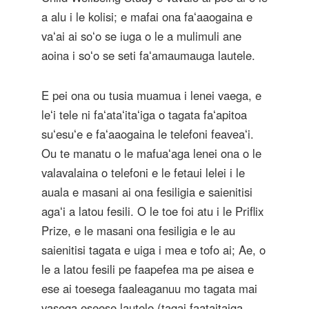
a alu i le kolisi; e mafai ona faʻaaogaina e
vaʻai ai soʻo se iuga o le a mulimuli ane
aoina i soʻo se seti faʻamaumauga lautele.
E pei ona ou tusia muamua i lenei vaega, e
leʻi tele ni faʻataʻitaʻiga o tagata faʻapitoa
suʻesuʻe e faʻaaogaina le telefoni feaveaʻi.
Ou te manatu o le mafuaʻaga lenei ona o le
valavalaina o telefoni e le fetaui lelei i le
auala e masani ai ona fesiligia e saienitisi
agaʻi a latou fesili. O le toe foi atu i le Priflix
Prize, e le masani ona fesiligia e le au
saienitisi tagata e uiga i mea e tofo ai; Ae, o
le a latou fesili pe faapefea ma pe aisea e
ese ai toesega faaleaganuu mo tagata mai
vasega eseese lautele (tagai faataitaiga,