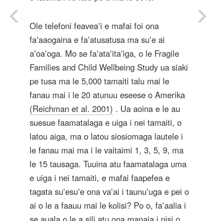
Ole telefoni feaveaʻi e mafai foi ona
faʻaaogaina e faʻatusatusa ma suʻe ai
aʻoaʻoga. Mo se faʻataʻitaʻiga, o le Fragile
Families and Child Wellbeing Study ua siaki
pe tusa ma le 5,000 tamaiti talu mai le
fanau mai i le 20 atunuu eseese o Amerika
(Reichman et al. 2001)
. Ua aoina e le au
suesue faamatalaga e uiga i nei tamaiti, o
latou aiga, ma o latou siosiomaga lautele i
le fanau mai ma i le vaitaimi 1, 3, 5, 9, ma
le 15 tausaga. Tuuina atu faamatalaga uma
e uiga i nei tamaiti, e mafai faapefea e
tagata suʻesuʻe ona vaʻai i taunuʻuga e pei o
ai o le a faauu mai le kolisi? Po o, faʻaalia i
se auala o le a sili atu ona manaia i nisi o