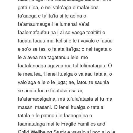
gata i lea, o nei valoʻaga e mafai ona
faʻaaoga e taʻitaʻia ai le aoina o
faʻamaumauga i le lumanai Vaʻai
faalemafaufau na i ai se vaega toaitiiti o
tagata faauu mai kolisi e le i vavalo e faauu
e soʻo se tasi o faʻataʻitaʻiga; o nei tagata o
le a avea ma tagatanuu lelei mo
faatalanoaga agavaa ma tulitulimatagau. O
le mea lea, i lenei ituaiga o valaau tatala, o
valoʻaga e le o le iuga; ae, latou te saunia
se auala fou e faʻatusatusa ai,
faʻatamaoaigaina, ma tuʻufaʻatasia ai tu ma
masani masani. O lenei ituaiga o tatala
tatala e le patino i le faaaogaina o
faamatalaga mai le Fragile Families and
Child Wellbeing Study e vavalo ai poo ai o le