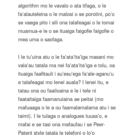
algorithm mo le vavalo o ata tifaga, o le
faʻalauteleina o le malosi o se porotini, poʻo
se vaega pito i sili ona talafeagai o le tomai
muamua-e le o se ituaiga faigofie faigofie o
mea uma o saofaga.
I le tuʻuina atu o le faʻataʻitaʻiga masani mo
valaʻau tatala ma nei faʻataʻitaʻiga e tolu, oa
ituaiga faafitauli i suʻesuʻega faʻale-aganuʻu
e talafeagai mo lenei auala? I lenei itu, e
tatau ona ou faailoaina e le i tele ni
faataitaiga faamanuiaina ae peitai (mo
mafuaaga o le a ou faamalamalama atu i se
taimi). I le tulaga o analogues tuusaʻo, e
mafai e se tasi ona mafaufau i se Peer-
Patent style tatala le telefoni o loʻo