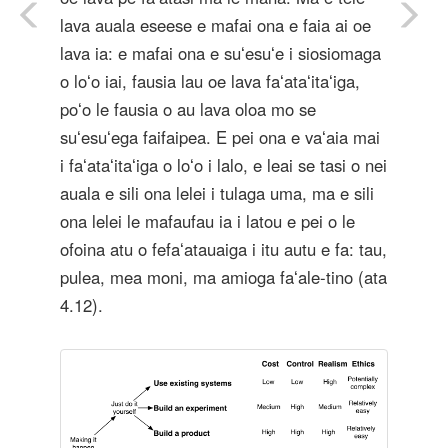
lava auala eseese e mafai ona e faia ai oe
lava ia: e mafai ona e suʻesuʻe i siosiomaga
o loʻo iai, fausia lau oe lava faʻataʻitaʻiga,
poʻo le fausia o au lava oloa mo se
suʻesuʻega faifaipea. E pei ona e vaʻaia mai
i faʻataʻitaʻiga o loʻo i lalo, e leai se tasi o nei
auala e sili ona lelei i tulaga uma, ma e sili
ona lelei le mafaufau ia i latou e pei o le
ofoina atu o fefaʻatauaiga i itu autu e fa: tau,
pulea, mea moni, ma amioga faʻale-tino (ata
4.12).