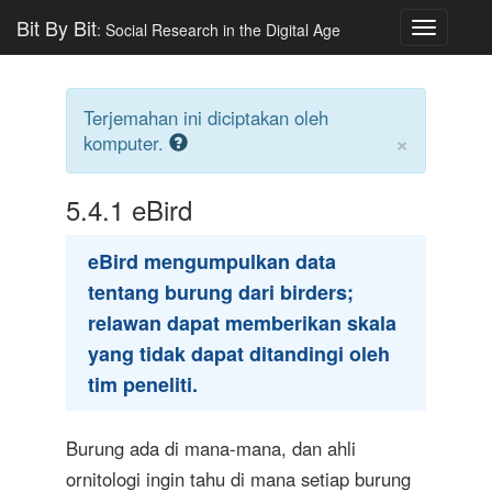
Bit By Bit
: Social Research in the Digital Age
Toggle
navigatio
Terjemahan ini diciptakan oleh
×
komputer.
5.4.1
eBird
eBird mengumpulkan data
tentang burung dari birders;
relawan dapat memberikan skala
yang tidak dapat ditandingi oleh
tim peneliti.
Burung ada di mana-mana, dan ahli
ornitologi ingin tahu di mana setiap burung