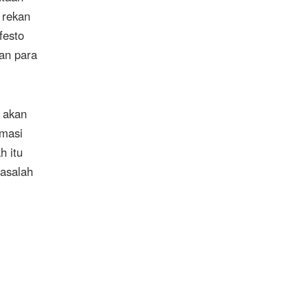
 rekan
festo
kan para
 akan
rmasi
h itu
masalah