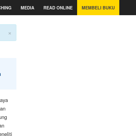
CHING
MEDIA
READ ONLINE
MEMBELI BUKU
×
a
gaya
wan
ung
an
neliti