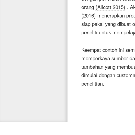
orang
(Allcott 2015)
. Ak
(2016)
menerapkan pros
siap pakai yang dibuat 
peneliti untuk mempelaj
Keempat contoh ini sem
memperkaya sumber data 
tambahan yang membuat 
dimulai dengan customm
penelitian.