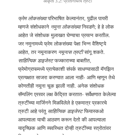
आकृती 3.2: प्रतिनिधित्व त्रुटी
फ्रेम लोकसंख्या
परिभाषित केल्यानंतर, पुढील पायरी
म्हणजे संशोधकाने
नमुना लोकसंख्या
निवडणे; हे हे लोक
आहेत जे संशोधक मुलाखत घेण्याचा प्रयत्न करतील.
जर नमुनामध्ये फ्रेम लोकसंख्या पेक्षा भिन्न वैशिष्ट्ये
आहेत, तर नमूनाकरण
नमूनास त्रुटी
सांगू शकते.
साहित्यिक डाइजेस्ट
फज्काराच्या बाबतीत,
फ्रेमोग्राफमध्ये प्रत्येकाशी संपर्क साधण्यासाठी मॅगझिन
प्रत्यक्षात साजरा करण्यात आला नाही- आणि म्हणून तेथे
कोणतीही नमूना चूक झाली नाही. अनेक संशोधक
सॅम्पलिंग एररवर लक्ष केंद्रित करतात- सर्वेक्षणात केलेल्या
त्रुटींच्या मार्जिनने मिळविलेले हे एकमात्र प्रकारचे
त्रुटी आहे परंतु
साहित्यिक डाइजेस्ट
फियास्कओ
आपल्याला याची आठवण करून देतो की आपल्याला
यादृच्छिक आणि व्यवस्थित दोन्ही त्रुटींच्या स्त्रोतांवर