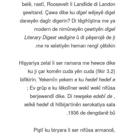
belê, rastî, Roosevelt li Landlide di Landon
şewitand. Çawa dibe ku
digel
wêjeyê digel
daneyên dagîr digerin? Di têgihîştina me ya
modern de nimûneyên çewtiyên
digel
Literary Digest vedigire
û di pêşerojê de ji
me re xeletiyên heman rengî çêbikin.
Hişyariya zelal li ser ramana me hewce dike
ku ji çar komên cuda yên cuda (fikir 3.2)
bifikirin. Yekemîn yekem e ku
hedef hedef e
; Ev grûp e ku lêkolîner wekî wekî nifûsa
berjewendî dike. Di rewşeke
edebî de
,
xelkê hedef di hilbijartinên serokatiya sala
1936 de dengdanê bû.
Piştî ku biryara li ser nifûsa armancê,