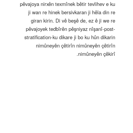
pêvajoya nirxên texmînek bêtir tevlihev e ku
ji wan re hinek bersivkaran ji hêla din re
giran kirin. Di vê beşê de, ez ê ji we re
pêvajoyek tedbîrên pêşniyaz nîşanî-post-
stratification-ku dikare ji bo ku hûn dikarin
nimûneyên çêtirîn nimûneyên çêtirîn
nimûneyên çêkirî.
Powered by
Open Review Toolkit