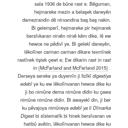
sala 1936 de bûne rast e. Bêguman,
hejmareke mezin a belaşek daneyên
damezrandin dê nirxandina baş baş nakin.
Bi gelemperî, hejmareke pir hejmarek
bersîvkaran nirxên nirxê kêm dike, lê ew
hewce ne pêdivî ye. Bi gelekî daneyên,
lêkolîner carinan carinan dikare texmînek
rastînek tiştek çewt e; Ew dikarin
rast in rast
in
(McFarland and McFarland 2015)
.
Derseya sereke ya duyemîn ji fizîkî
digestiya
edebî
ye ku ew lêkolînvanan hewce dike ku
ji bo nimûne dema nimûne didin ku çawa
nimûne nimûne didin. Bi awayekî din, ji ber
ku pêvajoya nimûneya
edebî ya li Dîmarka
Digest
bi sîstematîk bi hinek bersîvanan ve
hatibû avêtin, lêkolînvanan hewce dike ku