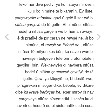
lêkolîner divê pêdivî ye ku lîsteya mirovên
ku ji bo nimûne tê bikaranîn. Ev lîste,
çarçoveyeke mînakan
gazî û gelê li ser wê bi
nifûsa çarçovê
de tê gotin. Bi nimûne, nifûsa
hedef û nifûsa çarçem wê bi heman awayî,
lê di pratîkê de pir caran ne rewşê ne. Ji bo
nimûne, di rewşê ya
Edebê de
, nifûsa
nifûsa 10 mîlyon kes bûn, ku navên wan bi
navnîşên belgeyên telefonî û otomobîlên
qeydkirî bûn. Wekheviyên di navbera nifûsa
hedef û nifûsa çarçoveyê
çewtiyê
de tê
gotin. Çewtiya kûçeyê ne, bi destê xwe,
pirsgirêkên misoger dike. Lêbelê, ev dikare
dibe ku
kravê berbiçav be,
eger mirov di nav
çarçoveya nifûsa sîstematîkî ji kesên ku di
nav nirxa hedefê de bi sîstematîk cuda cuda