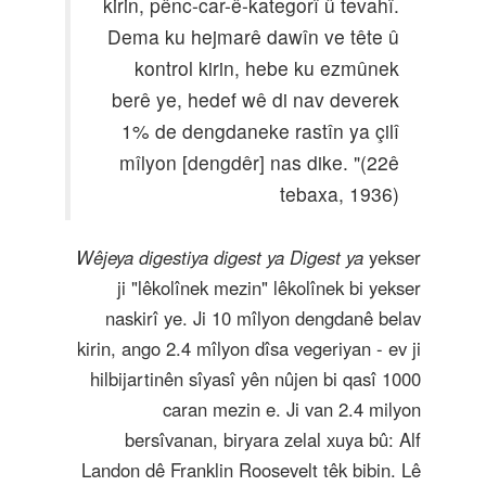
kirin, pênc-car-ê-kategorî û tevahî.
Dema ku hejmarê dawîn ve tête û
kontrol kirin, hebe ku ezmûnek
berê ye, hedef wê di nav deverek
1% de dengdaneke rastîn ya çilî
mîlyon [dengdêr] nas dike. "(22ê
tebaxa, 1936)
Wêjeya digestiya digest ya Digest ya
yekser
ji "lêkolînek mezin" lêkolînek bi yekser
naskirî ye. Ji 10 mîlyon dengdanê belav
kirin, ango 2.4 mîlyon dîsa vegeriyan - ev ji
hilbijartinên sîyasî yên nûjen bi qasî 1000
caran mezin e. Ji van 2.4 milyon
bersîvanan, biryara zelal xuya bû: Alf
Landon dê Franklin Roosevelt têk bibin. Lê