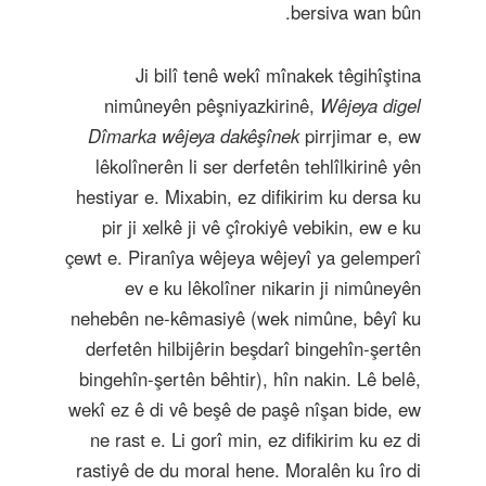
bersiva wan bûn.
Ji bilî tenê wekî mînakek têgihîştina
nimûneyên pêşniyazkirinê,
Wêjeya digel
Dîmarka wêjeya dakêşînek
pirrjimar e, ew
lêkolînerên li ser derfetên tehlîlkirinê yên
hestiyar e. Mixabin, ez difikirim ku dersa ku
pir ji xelkê ji vê çîrokiyê vebikin, ew e ku
çewt e. Piranîya wêjeya wêjeyî ya gelemperî
ev e ku lêkolîner nikarin ji nimûneyên
nehebên ne-kêmasiyê (wek nimûne, bêyî ku
derfetên hilbijêrin beşdarî bingehîn-şertên
bingehîn-şertên bêhtir), hîn nakin. Lê belê,
wekî ez ê di vê beşê de paşê nîşan bide, ew
ne rast e. Li gorî min, ez difikirim ku ez di
rastiyê de du moral hene. Moralên ku îro di