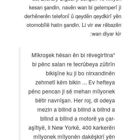
kesan şandin, navên wan bi gelemperî ji
derhênerên telefonî û qeydên qeydkirî yên
otomobîlê hatin şandin. Li vir ew rêbazên
wan diyar kir:
"Mîkroşek hêsan ên bi rêvegirtina
bi pênc salan re tecrûbeya zûtirîn
bikişîne ku ji bo nirxandinên
zehmetî kêm bikin ... Ev hefteya
pênc pencan ji sê mehan mîlyonek
bêtir navnîşan. Her roj, di odeya
mezin a bilind a bilind a bilind a
bilind a bilind a motorê ya çar-
aşîtiyê, li New Yorkê, 400 karkerên
mîlyonek mîlyonên dakêşkirî yên