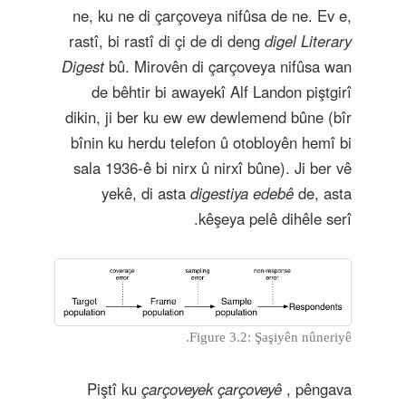
ne, ku ne di çarçoveya nifûsa de ne. Ev e,
rastî, bi rastî di çi de di deng
digel Literary
Digest
bû. Mirovên di çarçoveya nifûsa wan
de bêhtir bi awayekî Alf Landon piştgirî
dikin, ji ber ku ew ew dewlemend bûne (bîr
bînin ku herdu telefon û otobloyên hemî bi
sala 1936-ê bi nirx û nirxî bûne). Ji ber vê
yekê, di asta
digestiya edebê
de, asta
kêşeya pelê dihêle serî.
Figure 3.2: Şaşiyên nûneriyê.
Piştî ku
çarçoveyek çarçoveyê
, pêngava