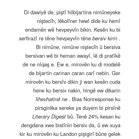
Di dawiyê de, piştî hilbijartina nimûneyeke
niştecîh, lêkolîner hewl dide ku hemî
endamên wê hevpeyvîn bikin. Kesên ku bi
serfirazî re têne hevpeyvîn têne
bersiv kirin
.
Bi nimûne, nimûne niştecîh û bersiva
bersivan wê bi heman awayî, lê di pratîkê
de ne nîqaş e. Ew e, mirovên ku di modelê
de bijartin carinan caran carî nebin. Ger
mirovên ku bersîv dikin ji wan kesên cuda
hene ku bersiv nakin, hingê ew dikarin
lihevhatinê ne
. Bias Nonresponse ku
pirsgirêka sereke ya duyem bi pirsînê
Literary Digest
bû. Tenê 24% kesan ku
dengdana xwe bistînin bersiv da, û ew xuya
kir ku mirovên ku Landon piştgirî bûne gelek