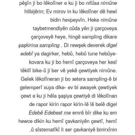
pêşîn ji bo lêkolîner e ku ji bo
nifûsa nimûne
hilbijêrin; Ev mirov in ku lêkolîner dê hewl
bidin hevpeyvîn. Heke nimûne
taybetmendiyên cûda yên ji çarçoveya
çarçoveyê heye, hingê sampling dikare
şaşkirina sampling
. Di rewşek deverek
digel
edebî
ya dagirker, hebû, hebû tune hebûye-
kovara ku ji bo hemî çarçoveya her kesî
têkilî bike-û ji ber vê yekê çewtiyek nimûne.
Gelek lêkolîneran ji bo xetera sampling-ê bi
gelemperî xuya dike- ev bi awayek çewtiyek
çewt e ku ji hêla şaşiya çewtiyê di lêkolînan
de rapor kirin rapor kirin-lê lê belê digel
Edebê Edebest me
emrê bîr dike ku em
hewce dikin ku hemî çavkaniyên çewtî, hemî
û sîstematîkî li ser çavkaniyê binirxînin.