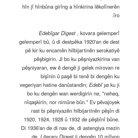
hîn jî hînbûna girîng a hînkirina lêkolînerên
îro.
Edebîgar Digest
, kovara gelemperî
gelemperî bû, û di destpêka 1920'an de dest
pê kir ku encamên hilbijartinên serokatiyê
pêşbigirin. Ji bo ku pêşniyazkirina van
pêşniyaran, ew ê dengê ji gelek mirovan re
bişînin û paşê bi tenê bi dengên ku
vegeriyan hatine danûstandin;
Edebî ya
ku ji
bo ku dengên wan werdigirin ne, "neheq,
nîqaşkirin, nor nimûne bûn." Ev pêvajoyek
rast bi pêşniyazên hilbijartinên pêşîn di
1920, 1924, 1928 û 1932 de pêşbînî bûne.
Di 1936'an de di nav de, di astengiya mezin
de,
Literary Digest
ji dengên 10 mîlyon