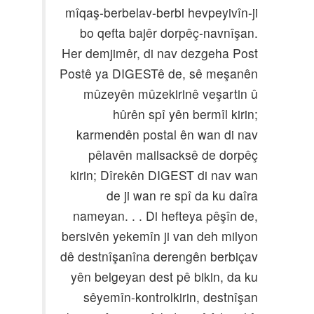
mîqaş-berbelav-berbi hevpeyivîn-ji
bo qefta bajêr dorpêç-navnîşan.
Her demjimêr, di nav dezgeha Post
Postê ya DIGESTê de, sê meşanên
mûzeyên mûzekirinê veşartin û
hûrên spî yên bermîl kirin;
karmendên postal ên wan di nav
pêlavên mailsacksê de dorpêç
kirin; Dîrekên DIGEST di nav wan
de ji wan re spî da ku daîra
nameyan. . . Di hefteya pêşîn de,
bersivên yekemîn ji van deh milyon
dê destnîşanîna derengên berbiçav
yên belgeyan dest pê bikin, da ku
sêyemîn-kontrolkirin, destnîşan