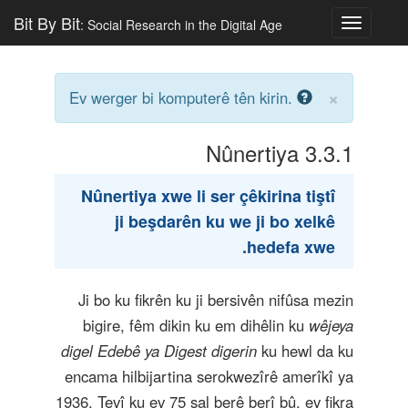
Bit By Bit
: Social Research in the Digital Age
Toggle
navigatio
×
Ev werger bi komputerê tên kirin.
Nûnertiya
3.3.1
Nûnertiya xwe li ser çêkirina tiştî
ji beşdarên ku we ji bo xelkê
hedefa xwe.
Ji bo ku fikrên ku ji bersivên nifûsa mezin
bigire, fêm dikin ku em dihêlin ku
wêjeya
digel Edebê ya Digest digerin
ku hewl da ku
encama hilbijartina serokwezîrê amerîkî ya
1936. Tevî ku ev 75 sal berê berî bû, ev fikra