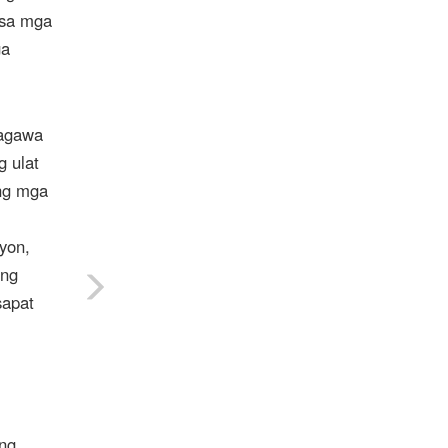
 sa mga
ga
magawa
g ulat
ang mga
yon,
 ng
sapat
ong