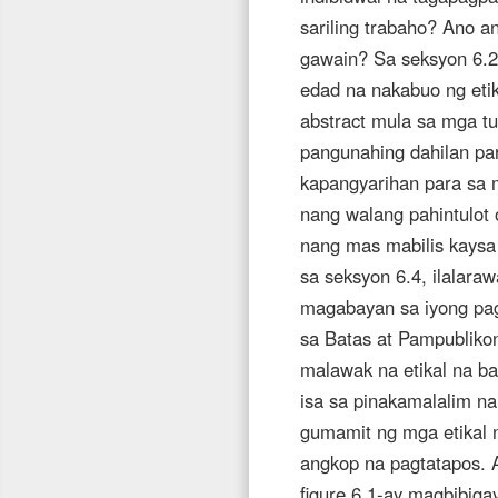
sariling trabaho? Ano a
gawain? Sa seksyon 6.2,
edad na nakabuo ng eti
abstract mula sa mga t
pangunahing dahilan par
kapangyarihan para sa 
nang walang pahintulot
nang mas mabilis kaysa
sa seksyon 6.4, ilalara
magabayan sa iyong pag
sa Batas at Pampubliko
malawak na etikal na ba
isa sa pinakamalalim n
gumamit ng mga etikal 
angkop na pagtatapos. A
figure 6.1-ay magbibiga