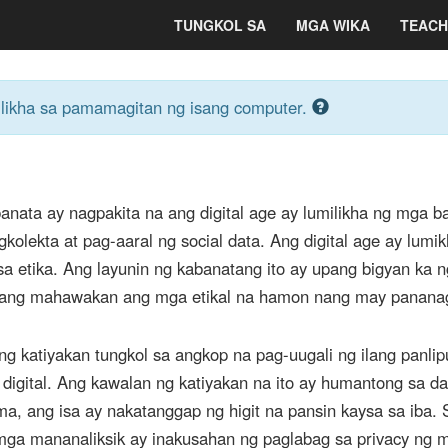
TUNGKOL SA
MGA WIKA
TEACH
 nilikha sa pamamagitan ng isang computer.
nata ay nagpakita na ang digital age ay lumilikha ng mga b
olekta at pag-aaral ng social data. Ang digital age ay lumik
 etika. Ang layunin ng kabanatang ito ay upang bigyan ka 
upang mahawakan ang mga etikal na hamon nang may panana
g katiyakan tungkol sa angkop na pag-uugali ng ilang panli
 digital. Ang kawalan ng katiyakan na ito ay humantong sa d
, ang isa ay nakatanggap ng higit na pansin kaysa sa iba. 
 mga mananaliksik ay inakusahan ng paglabag sa privacy ng 