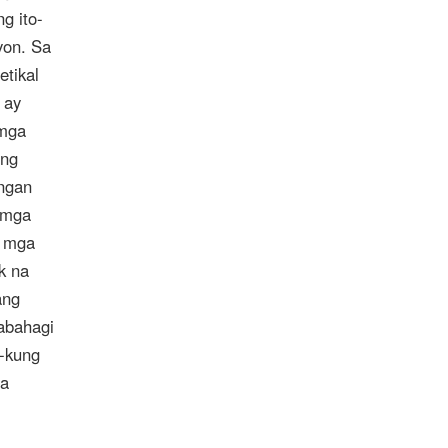
g ito-
yon. Sa
etikal
 ay
 mga
ang
ngan
 mga
g mga
k na
ang
abahagi
o-kung
na