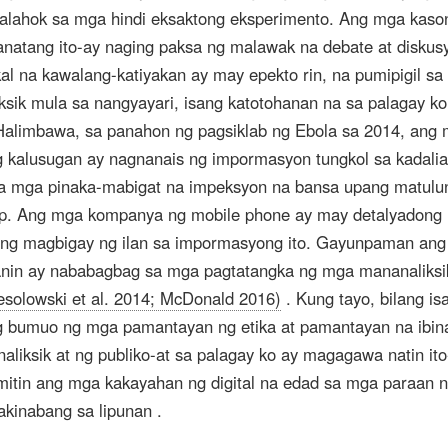
alahok sa mga hindi eksaktong eksperimento. Ang mga kason
anatang ito-ay naging paksa ng malawak na debate at diskus
al na kawalang-katiyakan ay may epekto rin, na pumipigil sa 
sik mula sa nangyayari, isang katotohanan na sa palagay ko
alimbawa, sa panahon ng pagsiklab ng Ebola sa 2014, ang
g kalusugan ay nagnanais ng impormasyon tungkol sa kadali
sa mga pinaka-mabigat na impeksyon na bansa upang matulu
nap. Ang mga kompanya ng mobile phone ay may detalyadong
ing magbigay ng ilan sa impormasyong ito. Gayunpaman an
ahanin ay nababagbag sa mga pagtatangka ng mga mananaliksi
solowski et al. 2014; McDonald 2016)
. Kung tayo, bilang is
g bumuo ng mga pamantayan ng etika at pamantayan na ibin
liksik at ng publiko-at sa palagay ko ay magagawa natin it
mitin ang mga kakayahan ng digital na edad sa mga paraan 
akinabang sa lipunan .