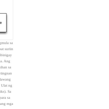
gmula sa
at suriin
ibinigay
a. Ang
ihan sa
 tingnan
alawang
 Ulat ng
ks). Sa
para sa
y ang mga