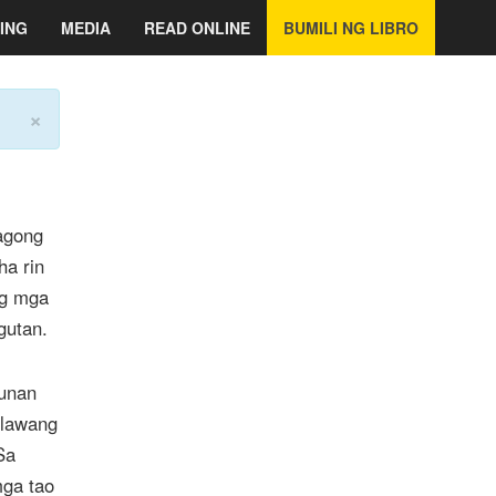
ING
MEDIA
READ ONLINE
BUMILI NG LIBRO
×
agong
ha rin
ng mga
gutan.
punan
alawang
Sa
mga tao