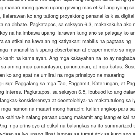
ng maaari mong gawin upang gawing mas etikal ang iyong sar
 ilalarawan ko ang tatlong proyektong pananaliksik sa digital
ka na debate. Pagkatapos, sa seksyon 6.3, makakakuha ako 
ukoy na halimbawa upang ilarawan kung ano sa palagay ko a
a sa etikal na kawalan ng katiyakan: mabilis na pagtaas ng
mga mananaliksik upang obserbahan at eksperimento sa mga
 o kahit na kamalayan. Ang mga kakayahan na ito ay nagbab
 sa aming mga pamantayan, panuntunan, at mga batas. Sus
wan ko ang apat na umiiral na mga prinsipyo na maaaring
-iisip: Paggalang sa mga Tao, Paggamit, Katarungan, at Pa
ng Interes. Pagkatapos, sa seksyon 6.5, ibubuod ko ang dal
langkas-konsiderensya at deontolohiya-na makatutulong sa i
a mga hamon na maaari mong harapin: kailan angkop para sa
na kahina-hinalang paraan upang makamit ang isang etikal n
ng mga prinsipyo at etikal na balangkas na ito-summarized 
y-daan sa iyo upang ilipat lampas sa tumututok sa kung ano 