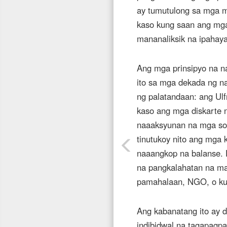
ay tumutulong sa mga 
kaso kung saan ang mga 
mananaliksik na ipahaya
Ang mga prinsipyo na n
ito sa mga dekada ng na
ng palatandaan: ang Ulf
kaso ang mga diskarte 
naaaksyunan na mga sol
tinutukoy nito ang mga
naaangkop na balanse. 
na pangkalahatan na mak
pamahalaan, NGO, o k
Ang kabanatang ito ay 
indibidwal na tagapagpa