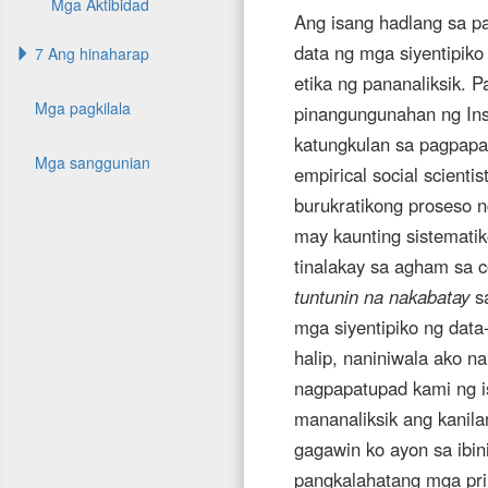
Mga Aktibidad
Ang isang hadlang sa pa
data ng mga siyentipik
7 Ang hinaharap
etika ng pananaliksik. P
Mga pagkilala
pinangungunahan ng Inst
katungkulan sa pagpapa
Mga sanggunian
empirical social scient
burukratikong proseso n
may kaunting sistematik
tinalakay sa agham sa 
tuntunin na nakabatay
s
mga siyentipiko ng data
halip, naniniwala ako n
nagpapatupad kami ng 
mananaliksik ang kanila
gagawin ko ayon sa ibin
pangkalahatang mga prin