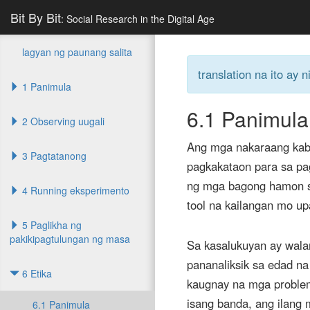
Bit By Bit
: Social Research in the Digital Age
lagyan ng paunang salita
translation na ito ay
1 Panimula
6.1
Panimula
2 Observing uugali
Ang mga nakaraang kaba
3 Pagtatanong
pagkakataon para sa pagk
ng mga bagong hamon sa
4 Running eksperimento
tool na kailangan mo 
5 Paglikha ng
pakikipagtulungan ng masa
Sa kasalukuyan ay walan
pananaliksik sa edad na
6 Etika
kaugnay na mga problema
isang banda, ang ilang
6.1 Panimula