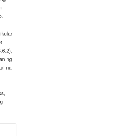
n
o.
ikular
t
.6.2),
lan ng
kal na
os,
ng