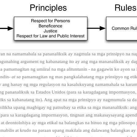
ran na namamahala sa pananaliksik ay nagmula sa mga prinsipyo na na
angunahing argument ng kabanatang ito ay ang mga mananaliksik ay dap
sa pamamagitan ng umiiral na mga alituntunin - na gagawin ko ayon sa 
undin-
at sa
pamamagitan ng mas pangkalahatang mga prinsipyo ng etik
 ang hanay ng mga regulasyon na kasalukuyang namamahala sa karam
ng pananaliksik sa Estados Unidos (para sa karagdagang impormasyon,
ks sa kabanatang ito). Ang apat na mga prinsipyo ay nagmumula sa d
 nilikha upang magbigay ng patnubay sa etika sa mga mananaliksik: ang
(para sa karagdagang impormasyon, tingnan ang makasaysayang apendi
at deontolohiya ay mga etikal na balangkas na binuo ng mga pilosopo 
 mabilis at krudo na paraan upang makilala ang dalawang balangkas a