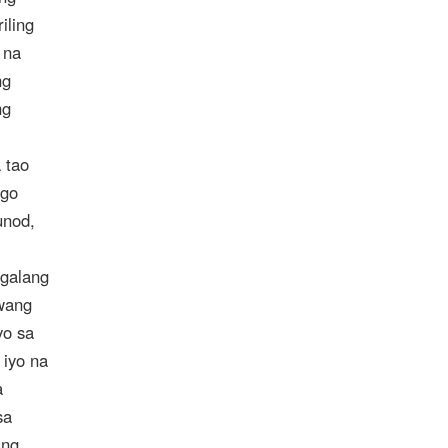
iling
 na
ng
ng
 tao
ago
unod,
ggalang
awang
yo sa
 iyo na
a
sa
ang