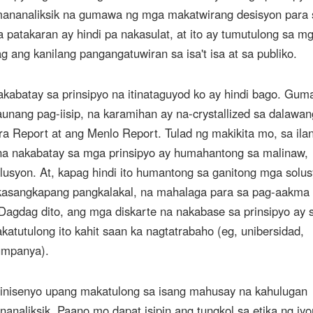
mananaliksik na gumawa ng mga makatwirang desisyon para
patakaran ay hindi pa nakasulat, at ito ay tumutulong sa m
g ang kanilang pangangatuwiran sa isa't isa at sa publiko.
akabatay sa prinsipyo na itinataguyod ko ay hindi bago. Gu
unang pag-iisip, na karamihan ay na-crystallized sa dalawan
ra Report at ang Menlo Report. Tulad ng makikita mo, sa il
na nakabatay sa mga prinsipyo ay humahantong sa malinaw,
usyon. At, kapag hindi ito humantong sa ganitong mga solus
 kasangkapang pangkalakal, na mahalaga para sa pag-aakma
Dagdag dito, ang mga diskarte na nakabase sa prinsipyo ay 
atutulong ito kahit saan ka nagtatrabaho (eg, unibersidad,
umpanya).
dinisenyo upang makatulong sa isang mahusay na kahulugan
nanaliksik. Paano mo dapat isipin ang tungkol sa etika ng iy