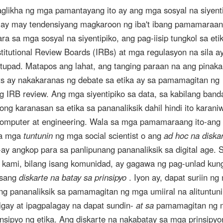
glikha ng mga pamantayang ito ay ang mga sosyal na siyenti
o ay may tendensiyang magkaroon ng iba't ibang pamamaraa
ara sa mga sosyal na siyentipiko, ang pag-iisip tungkol sa eti
itutional Review Boards (IRBs) at mga regulasyon na sila a
tupad. Matapos ang lahat, ang tanging paraan na ang pinaka
ists ay nakakaranas ng debate sa etika ay sa pamamagitan ng
g IRB review. Ang mga siyentipiko sa data, sa kabilang band
ong karanasan sa etika sa pananaliksik dahil hindi ito karan
computer at engineering. Wala sa mga pamamaraang ito-ang
a mga
tuntunin
ng mga social scientist o ang
ad hoc na diska
-ay angkop para sa panlipunang pananaliksik sa digital age. 
a kami, bilang isang komunidad, ay gagawa ng pag-unlad kun
isang
diskarte na batay sa prinsipyo
. Iyon ay, dapat suriin ng
ng pananaliksik sa pamamagitan ng mga umiiral na alituntun
igay at ipagpalagay na dapat sundin-
at sa
pamamagitan ng 
sipyo ng etika. Ang diskarte na nakabatay sa mga prinsipyon