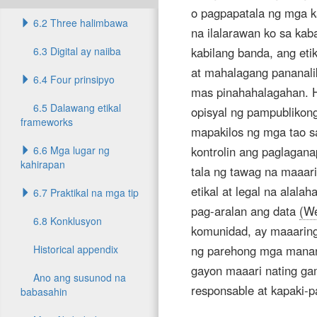
o pagpapatala ng mga k
6.2 Three halimbawa
na ilalarawan ko sa kab
6.3 Digital ay naiiba
kabilang banda, ang etik
at mahalagang pananalik
6.4 Four prinsipyo
mas pinahahalagahan. H
6.5 Dalawang etikal
opisyal ng pampublikon
frameworks
mapakilos ng mga tao 
6.6 Mga lugar ng
kontrolin ang paglaga
kahirapan
tala ng tawag na maaar
etikal at legal na alal
6.7 Praktikal na mga tip
pag-aralan ang data
(We
6.8 Konklusyon
komunidad, ay maaarin
Historical appendix
ng parehong mga manana
gayon maaari nating ga
Ano ang susunod na
responsable at kapaki-p
babasahin