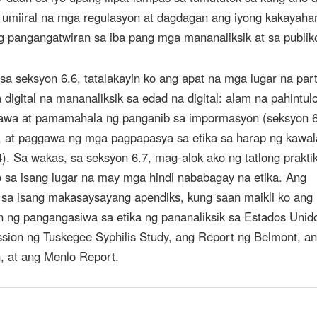
a umiiral na mga regulasyon at dagdagan ang iyong kakayaha
g pangangatwiran sa iba pang mga mananaliksik at sa publik
sa seksyon 6.6, tatalakayin ko ang apat na mga lugar na part
digital na mananaliksik sa edad na digital: alam na pahintulo
nawa at pamamahala ng panganib sa impormasyon (seksyon 6
), at paggawa ng mga pagpapasya sa etika sa harap ng kawa
4). Sa wakas, sa seksyon 6.7, mag-alok ako ng tatlong prakti
o sa isang lugar na may mga hindi nababagay na etika. Ang
 sa isang makasaysayang apendiks, kung saan maikli ko ang
 ng pangangasiwa sa etika ng pananaliksik sa Estados Unid
ssion ng Tuskegee Syphilis Study, ang Report ng Belmont, a
 at ang Menlo Report.