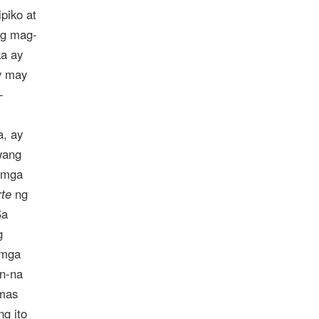
piko at
ng mag-
ka ay
y may
-
a, ay
iwang
 mga
rte
ng
Sa
g
 mga
in-na
mas
g ito