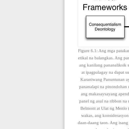
Figure 6.1: Ang mga pataka
etikal na balangkas. Ang p
ang kanilang pananaliksik 
at ipagpalagay na dapat s
Karaniwang Panuntunan ay
pananalapi na pinondohan 
ang makasaysayang apendi
panel ng asul na ribbon na
Belmont at Ulat ng Menlo 
wakas, ang konsiderasyon 
daan-daang taon. Ang isang