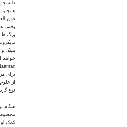
دانشجوی
همچنین 
فوق العا
بخش های
برگ ها 
پنینک و
برای من 
از علوم
نوع گرد
هنگام ن
مخصوصا 
کمک او 