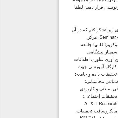
زنویسی قرار دهید، لطفا
 زیر تشکر کنم که در آن
من فرصتی برای گفتگو در مورد این کتاب داشتم: Seminar of Media Cornell Tech؛ مرکز
برای مطالعه سمینار سیاست های دموکراتیک؛ استنفورد HCI کلوكويم؛ کلمبیا جامعه
سمینار پیشگامی
رکز فن آوری فناوری اطلاعات
 کارگاه آموزشی جهت
حقیقات داده و جامعه؛
تماعی محاسباتی؛
ضی صنعتی و کاربردی
ی تحقیقات اجتماعی؛
ده مدیریت Sloan؛ AT & T Research Renaissance
Technolo؛ دانشگاه واشنگتن، سمینار علوم اطلاعات؛ SocInfo 2016؛ مایکروسافت تحقیقات،