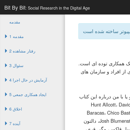
Bit By Bit
: Social Research in the Digital Age
مقدمه
1 مقدمه
2 رفتار مشاهده
یک همکاری توده ای است.
3 سئوال
 از افراد و سازمان های
4 آزمایش در حال اجرا
5 ایجاد همکاری جمعی
ا با من درباره این کتاب
ورد ارزشمند، از Hunt Allcott، David Baker، Solon
6 اخلاق
Baracas، Chico Bast
Josh Blumenstock، Tom Boellstorff، Robert Bond، Moira Burke، Yo-Yo Chen، Honor، دالتون
7 آینده
سیبل فاکس، مگی فری،