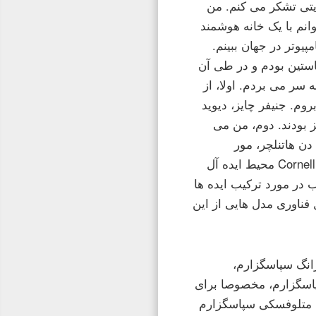
یتی تشکر می کنم. من
نم با یک خانه هوشمند
یوتر در جهان ببینم.
استین بودم و در طی آن
سر می بردم. اولا، از
هم که در سال 2013-14 به خانه من بروم. جنیفر چایز، دیوید
 بودند. دوم، من می
ن خانه من در 2015-2015 تشکر کنم. دن هاتنلچر، مور
Naaman و هر کس در آزمایشگاه فن آوری های اجتماعی کمک کرد Cornell Tech محیط ایده آل
ب در مورد ترکیب ایده ها
فناوری مدل هایی از این
انگ سپاسگزارم،
پاسگزارم، مخصوصا برای
تن متلوفسکی سپاسگزارم