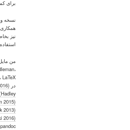
برای کمک
نسخه وب
همکاری 
استفاده 
dleman،
در R
016)
(Hadley
m 2015)
k 2013)
i 2016)
pandoc آغاز کرده ام تشکر کنم.