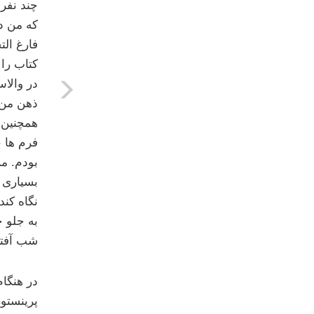
چند نفر
که من د
فارغ الت
کتاب را 
در والاس
ذهن من 
فرم ها خ
بسیاری 
نگاه کن
به جلو ح
شب آفتاب
در هنگا