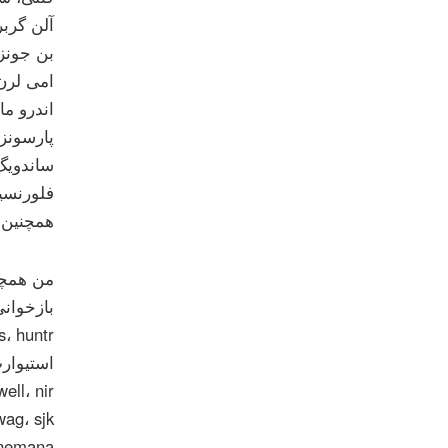
آلن گربر
بن جونز 
امی لرن،
اندرو ما
پارسونز،
ساندویگ
فلورنسیا
همچنین 
من همچنی