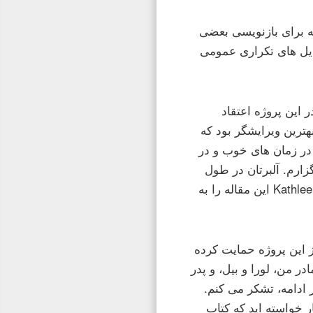
خاطر ارائه اطلاعاتی که برای بازنویسی بعضی
Josh B و Raj Chetty برای ساخت فایل های تکراری عمومی
 این پروژه اعتقاد
 تشکر کنم و مگان لوینسون که این واقعیت را کمک کرد. Meagan بهترین ویرایشگر بود که
 در زمان های خوب و در
زارم. آلبرتان در طول
سفر Meagan در حال کار بسیار خوبی بود و Samantha Nader و Kathleen Cioffi این مقاله را به
ز این پروژه حمایت کرده
ر من، لورا و بیل، و پدر
 ادامه، تشکر می کنم.
ر خواسته اید که کتاب