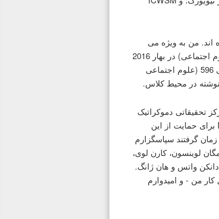
ردموند؛ جان هاپکینز، مرکز تحقیقات جمعیتی؛ سمینار علوم اطلاعات شهر نیویورک؛ و ICWSM
اند. من به ویژه می
خواهم از دانش آموزان در جامعه شناسی 503 (تکنیک ها و روش های علوم اجتماعی) در بهار 2016
برای خواندن نسخه اولیه این دستنوشته و دانش آموزان در جامعه شناسی 596 (علوم اجتماعی
کز تحقیقاتی دموکراتیک
پرینستون برگزار شد. من می خواهم از Marcus Prior و Michele Epstein برای حمایت از این
زمان گرفتند سپاسگزارم
 مگان لوینسون، کارن لوی،
انکن واتس و هان ژانگ.
کار من - و امیدوارم