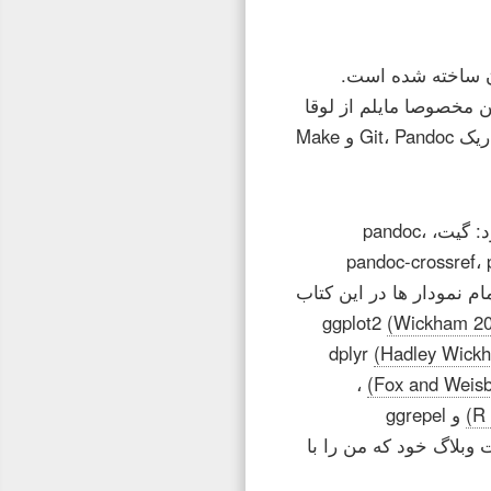
ون ساخته شده است.
 مخصوصا مایلم از لوقا
نیز بخاطر توسعه روند ساخت این کتاب و کمک به حرکت به گوشه های تاریک Git، Pandoc و Make
من مایل به تشکر از همکاران پروژه های زیر است که ما استفاده می شود: گیت، pandoc،
pandoc-crossref، 
Bootstrap، Nokogiri، GNU ، و زوترو. تمام نمودار ها در این کتاب
(Wickham 2
dplyr
(Hadley Wickh
،
و ggrepel
 از Kieran Healy برای پست وبلاگ خود که من را با