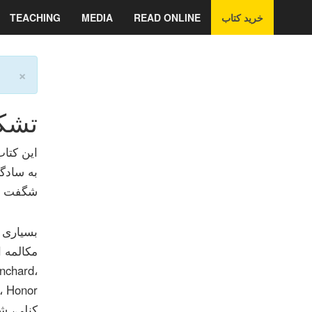
خرید کتاب
READ ONLINE
MEDIA
TEACHING
×
تشکر
این کتا
به سادگی
شگفت ان
بسیاری ا
anchard،
کنلی، ش