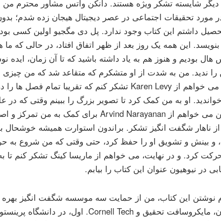
 دیگر شایسته تشکر ویژه هستند. دانکن واتس مشاور محترم من بو
ر مورد تحقیقات اجتماعی در عصر دیجیتال هیجان زده شدم؛ بدون
حصیل داشتم این کتاب وجود ندارد. پل دی مگجیو اولین کسی بود 
بنویسد. این همه یک روز بعد از ظهر اتفاق افتاد، در حالی که ما 
 هال بودیم و هنوز هم به یاد داشته باشید که تا آن زمان، ایده 
را ندید. من به شدت از او متشکرم که متقاعد شد که من چیزی ب
همچنین می خواهم از Karen Levy تشکر کنم که تقریبا تمام ف
واندید. او به من کمک کرد تا تصویر بزرگ را ببینم وقتی که در ع
بودم. من می خواهم از Arvind Narayanan برای کمک
از ناهار شگفت انگیز تشکر. براندون استوارت همیشه خوشحال بو
د، و بینش و تشویق او را حفظ کرد، حتی وقتی که من شروع به 
رکت کرد. و در نهایت، می خواهم از ماریسا کینگ تشکر کنم تا به
ی در نیوهیون عنوان این کتاب را بیابم.
م نوشتن این کتاب، من از حمایت سه موسسه شگفت انگیز بهره گ
پرینستون، مایکروسافت تحقیق و Cornell Tech. اول، 