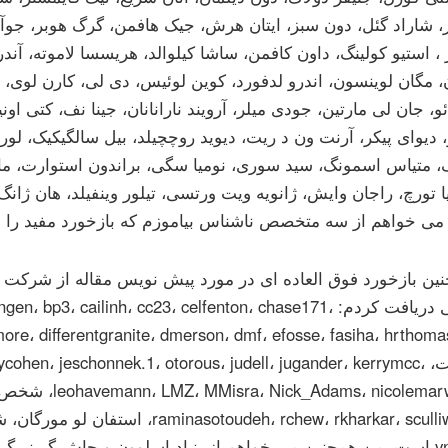
، شاراد گئل، دون سبز، ایتان هرش، جیک هافمن، گرگ هوبر، جوآن
، استیو کولینگ، داون کافمن، ساشا کیلوالد، هریسسا لاموته، آن
 مگان لوینسون، اندرو لدفورد، کوین لوئیس، دی لی، کارن لوی، یا
ئو، جان لی مارتین، جودی میلر، آرویند نارانانان، جینا نف، کتی اونی
 دیوای پیکر، آرنت ون د ریت، دیوید روچچیلد، بیل سالگیکیک، لو
، متیاس اسمونگ، سید سوری، نومیا سگی، براندون استوارت، ما
 تورچ، راجان وایش، ژانویه ویت ورتسی، تیلور وینفیلد، هان ژان
می خواهم از سه متخصص ناشناس بیاموزم که بازخورد مفید را ار
ن بازخورد فوق العاده ای در مورد پیش نویس مقاله از شرکت کنن
بازخوانی دریافت کردم: p3، cailinh، cc23، celfenton، chase171
استیوارت، cohen، jeschonnek.1، otorous، judell، jugander، kerrymcc
vnemana است. من همچنین می خواهم از بنیاد اسلوون و جاش گرینب