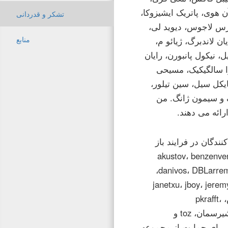
 هوی، پاتریک ایشیزوکا،
تشکر و قدردانی
درس لاجوس، دیوید لی،
منابع
ن لاندبرگ، ژیائو م،
ل، نیکول پانبورن، رایان
را سالگیکیک، مسیحی
یکل سیل، سین تیلور،
گ و سیمون ژانگ. من
ائه می دهند.
دگان در فرایند باز
akustov، benzenvengen، b،
danivos، DBLarremore، differentgranite، dmerson، dmf، efosse، fasiha، hrthomas، huntr،
janetxu، jboy، jeremy،
leohavemann، LMZ، MMisra، Nick_Adams، nicolemarwell، nir، شخص، pkrafft،
raminasotoudeh، rchew، rkharkar، sculliwag، sjk، استفان لو مورگان، شیرسمان، toz و
رگ برای حمایت از مجموعه