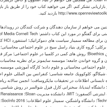
ز بازاریابی تشکر کنم. اگر می خواهید کتاب خود را از طریق باز با
ین می خواهم از سازمان دهندگان و شرکت کنندگان در رویدادهای
پرینستون 
رکلی؛ گروه کاری بنیاد راسل سیج در علوم اجتماعی محاسباتی؛ 
برنشتاین Bioethics؛ روش های کمی در کلمبیا در علوم اجتماعی؛ م
ن و گروه خواندن جامعه؛ موسسه سایمونز برای نظریه محاسبات
 علوم اجتماعی محاسباتی و علوم داده؛ کارگاه آموزشی موسسه ت
 شیکاگو، کلوكوویك جامعه شناسی؛ کنفرانس بین المللی علوم اج
 تابستانی اطلاعات در تحقیقات مایکروسافت؛ انجمن سالانه ریا
SIAM)؛ دانشگاه ایندیانا، سخنرانی کارل فیزل شوالسر در روش شناس
موسسه اینترنتی آکسفورد؛ MIT، دانشک
gies