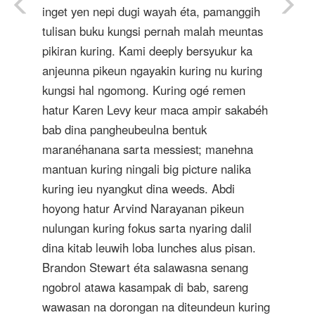
inget yen nepi dugi wayah éta, pamanggih
tulisan buku kungsi pernah malah meuntas
pikiran kuring. Kami deeply bersyukur ka
anjeunna pikeun ngayakin kuring nu kuring
kungsi hal ngomong. Kuring ogé remen
hatur Karen Levy keur maca ampir sakabéh
bab dina pangheubeulna bentuk
maranéhanana sarta messiest; manehna
mantuan kuring ningali big picture nalika
kuring ieu nyangkut dina weeds. Abdi
hoyong hatur Arvind Narayanan pikeun
nulungan kuring fokus sarta nyaring dalil
dina kitab leuwih loba lunches alus pisan.
Brandon Stewart éta salawasna senang
ngobrol atawa kasampak di bab, sareng
wawasan na dorongan na diteundeun kuring