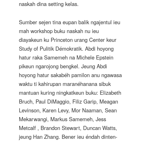
naskah dina setting kelas.
Sumber sejen tina eupan balik ngajentul ieu
mah workshop buku naskah nu ieu
diayakeun ku Princeton urang Center keur
Study of Pulitik Démokratik. Abdi hoyong
hatur raka Samemeh na Michele Epstein
pikeun ngarojong bengkel. Jeung Abdi
hoyong hatur sakabéh pamilon anu ngawasa
waktu ti kahirupan maranéhanana sibuk
mantuan kuring ningkatkeun buku: Elizabeth
Bruch, Paul DiMaggio, Filiz Garip, Meagan
Levinson, Karen Levy, Mor Naaman, Sean
Mekarwangi, Markus Samemeh, Jess
Metcalf , Brandon Stewart, Duncan Watts,
jeung Han Zhang. Bener ieu éndah dinten-