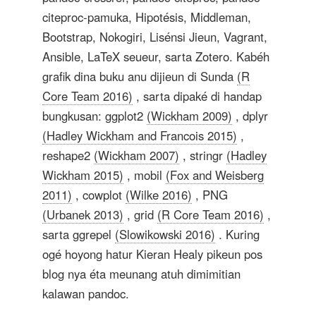
citeproc-pamuka, Hipotésis, Middleman,
Bootstrap, Nokogiri, Lisénsi Jieun, Vagrant,
Ansible, LaTeX seueur, sarta Zotero. Kabéh
grafik dina buku anu dijieun di Sunda
(R
Core Team 2016)
, sarta dipaké di handap
bungkusan: ggplot2
(Wickham 2009)
, dplyr
(Hadley Wickham and Francois 2015)
,
reshape2
(Wickham 2007)
, stringr
(Hadley
Wickham 2015)
, mobil
(Fox and Weisberg
2011)
, cowplot
(Wilke 2016)
, PNG
(Urbanek 2013)
, grid
(R Core Team 2016)
,
sarta ggrepel
(Slowikowski 2016)
. Kuring
ogé hoyong hatur Kieran Healy pikeun pos
blog nya éta meunang atuh dimimitian
kalawan pandoc.