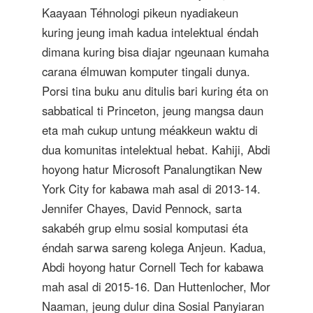
Kaayaan Téhnologi pikeun nyadiakeun
kuring jeung imah kadua intelektual éndah
dimana kuring bisa diajar ngeunaan kumaha
carana élmuwan komputer tingali dunya.
Porsi tina buku anu ditulis bari kuring éta on
sabbatical ti Princeton, jeung mangsa daun
eta mah cukup untung méakkeun waktu di
dua komunitas intelektual hebat. Kahiji, Abdi
hoyong hatur Microsoft Panalungtikan New
York City for kabawa mah asal di 2013-14.
Jennifer Chayes, David Pennock, sarta
sakabéh grup elmu sosial komputasi éta
éndah sarwa sareng kolega Anjeun. Kadua,
Abdi hoyong hatur Cornell Tech for kabawa
mah asal di 2015-16. Dan Huttenlocher, Mor
Naaman, jeung dulur dina Sosial Panyiaran