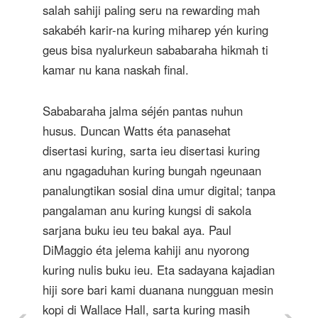
salah sahiji paling seru na rewarding mah
sakabéh karir-na kuring miharep yén kuring
geus bisa nyalurkeun sababaraha hikmah ti
kamar nu kana naskah final.
Sababaraha jalma séjén pantas nuhun
husus. Duncan Watts éta panasehat
disertasi kuring, sarta ieu disertasi kuring
anu ngagaduhan kuring bungah ngeunaan
panalungtikan sosial dina umur digital; tanpa
pangalaman anu kuring kungsi di sakola
sarjana buku ieu teu bakal aya. Paul
DiMaggio éta jelema kahiji anu nyorong
kuring nulis buku ieu. Eta sadayana kajadian
hiji sore bari kami duanana nungguan mesin
kopi di Wallace Hall, sarta kuring masih