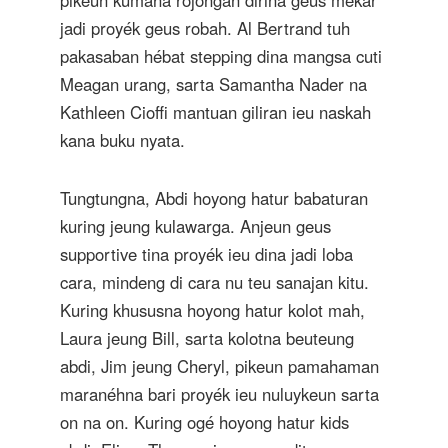
pikeun kumaha rojongan dirina geus mekar
jadi proyék geus robah. Al Bertrand tuh
pakasaban hébat stepping dina mangsa cuti
Meagan urang, sarta Samantha Nader na
Kathleen Cioffi mantuan giliran ieu naskah
kana buku nyata.
Tungtungna, Abdi hoyong hatur babaturan
kuring jeung kulawarga. Anjeun geus
supportive tina proyék ieu dina jadi loba
cara, mindeng di cara nu teu sanajan kitu.
Kuring khususna hoyong hatur kolot mah,
Laura jeung Bill, sarta kolotna beuteung
abdi, Jim jeung Cheryl, pikeun pamahaman
maranéhna bari proyék ieu nuluykeun sarta
on na on. Kuring ogé hoyong hatur kids