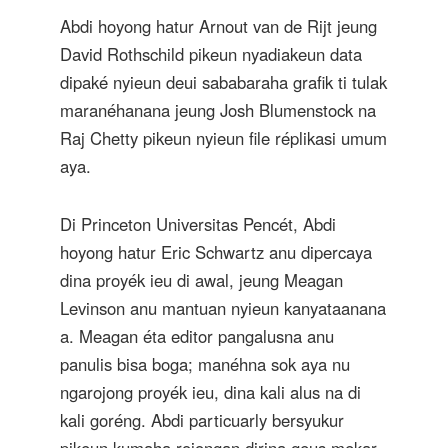
Abdi hoyong hatur Arnout van de Rijt jeung
David Rothschild pikeun nyadiakeun data
dipaké nyieun deui sababaraha grafik ti tulak
maranéhanana jeung Josh Blumenstock na
Raj Chetty pikeun nyieun file réplikasi umum
aya.
Di Princeton Universitas Pencét, Abdi
hoyong hatur Eric Schwartz anu dipercaya
dina proyék ieu di awal, jeung Meagan
Levinson anu mantuan nyieun kanyataanana
a. Meagan éta editor pangalusna anu
panulis bisa boga; manéhna sok aya nu
ngarojong proyék ieu, dina kali alus na di
kali goréng. Abdi particuarly bersyukur