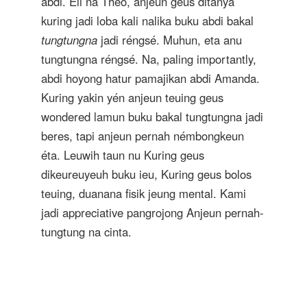
abdi. Eli na Theo, anjeun geus ditanya
kuring jadi loba kali nalika buku abdi bakal
tungtungna
jadi réngsé. Muhun, eta anu
tungtungna réngsé. Na, paling importantly,
abdi hoyong hatur pamajikan abdi Amanda.
Kuring yakin yén anjeun teuing geus
wondered lamun buku bakal tungtungna jadi
beres, tapi anjeun pernah némbongkeun
éta. Leuwih taun nu Kuring geus
dikeureuyeuh buku ieu, Kuring geus bolos
teuing, duanana fisik jeung mental. Kami
jadi appreciative pangrojong Anjeun pernah-
tungtung na cinta.