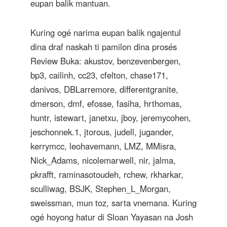
eupan balik mantuan.
Kuring ogé narima eupan balik ngajentul
dina draf naskah ti pamilon dina prosés
Review Buka: akustov, benzevenbergen,
bp3, cailinh, cc23, cfelton, chase171,
danivos, DBLarremore, differentgranite,
dmerson, dmf, efosse, fasiha, hrthomas,
huntr, istewart, janetxu, jboy, jeremycohen,
jeschonnek.1, jtorous, judell, jugander,
kerrymcc, leohavemann, LMZ, MMisra,
Nick_Adams, nicolemarwell, nir, jalma,
pkrafft, raminasotoudeh, rchew, rkharkar,
sculliwag, BSJK, Stephen_L_Morgan,
sweissman, mun toz, sarta vnemana. Kuring
ogé hoyong hatur di Sloan Yayasan na Josh