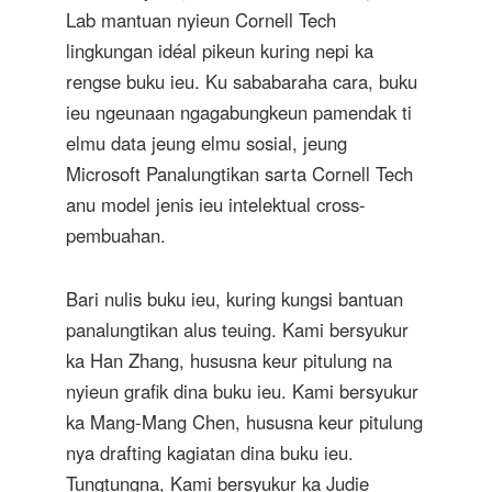
Lab mantuan nyieun Cornell Tech
lingkungan idéal pikeun kuring nepi ka
rengse buku ieu. Ku sababaraha cara, buku
ieu ngeunaan ngagabungkeun pamendak ti
elmu data jeung elmu sosial, jeung
Microsoft Panalungtikan sarta Cornell Tech
anu model jenis ieu intelektual cross-
pembuahan.
Bari nulis buku ieu, kuring kungsi bantuan
panalungtikan alus teuing. Kami bersyukur
ka Han Zhang, hususna keur pitulung na
nyieun grafik dina buku ieu. Kami bersyukur
ka Mang-Mang Chen, hususna keur pitulung
nya drafting kagiatan dina buku ieu.
Tungtungna, Kami bersyukur ka Judie