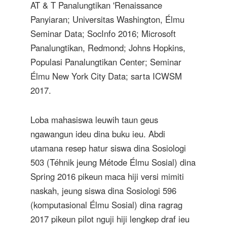
AT & T Panalungtikan 'Renaissance
Panyiaran; Universitas Washington, Élmu
Seminar Data; SocInfo 2016; Microsoft
Panalungtikan, Redmond; Johns Hopkins,
Populasi Panalungtikan Center; Seminar
Élmu New York City Data; sarta ICWSM
2017.
Loba mahasiswa leuwih taun geus
ngawangun ideu dina buku ieu. Abdi
utamana resep hatur siswa dina Sosiologi
503 (Téhnik jeung Métode Élmu Sosial) dina
Spring 2016 pikeun maca hiji versi mimiti
naskah, jeung siswa dina Sosiologi 596
(komputasional Élmu Sosial) dina ragrag
2017 pikeun pilot nguji hiji lengkep draf ieu