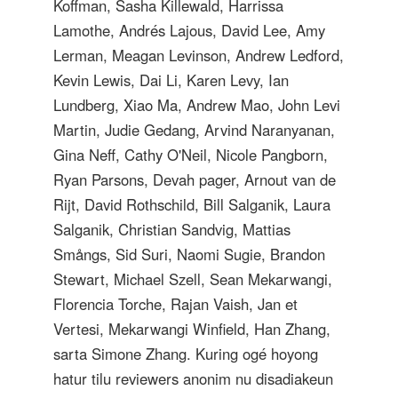
Koffman, Sasha Killewald, Harrissa
Lamothe, Andrés Lajous, David Lee, Amy
Lerman, Meagan Levinson, Andrew Ledford,
Kevin Lewis, Dai Li, Karen Levy, Ian
Lundberg, Xiao Ma, Andrew Mao, John Levi
Martin, Judie Gedang, Arvind Naranyanan,
Gina Neff, Cathy O'Neil, Nicole Pangborn,
Ryan Parsons, Devah pager, Arnout van de
Rijt, David Rothschild, Bill Salganik, Laura
Salganik, Christian Sandvig, Mattias
Smångs, Sid Suri, Naomi Sugie, Brandon
Stewart, Michael Szell, Sean Mekarwangi,
Florencia Torche, Rajan Vaish, Jan et
Vertesi, Mekarwangi Winfield, Han Zhang,
sarta Simone Zhang. Kuring ogé hoyong
hatur tilu reviewers anonim nu disadiakeun