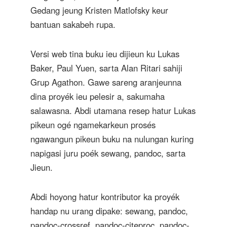
Gedang jeung Kristen Matlofsky keur
bantuan sakabeh rupa.
Versi web tina buku ieu dijieun ku Lukas
Baker, Paul Yuen, sarta Alan Ritari sahiji
Grup Agathon. Gawe sareng aranjeunna
dina proyék ieu pelesir a, sakumaha
salawasna. Abdi utamana resep hatur Lukas
pikeun ogé ngamekarkeun prosés
ngawangun pikeun buku na nulungan kuring
napigasi juru poék sewang, pandoc, sarta
Jieun.
Abdi hoyong hatur kontributor ka proyék
handap nu urang dipake: sewang, pandoc,
pandoc-crossref, pandoc-citeproc, pandoc-