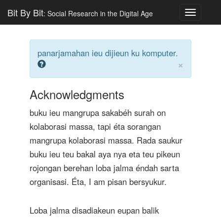
Bit By Bit
: Social Research in the Digital Age
Toggle
navigatio
panarjamahan ieu dijieun ku komputer.
×
Acknowledgments
buku ieu mangrupa sakabéh surah on
kolaborasi massa, tapi éta sorangan
mangrupa kolaborasi massa. Rada saukur
buku ieu teu bakal aya nya eta teu pikeun
rojongan berehan loba jalma éndah sarta
organisasi. Éta, I am pisan bersyukur.
Loba jalma disadiakeun eupan balik