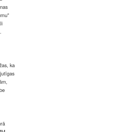
anas
jumu"
li
.
žas, ka
jutīgas
nām,
ube
urā
OMM.