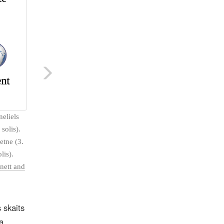
neliels
solis).
etne (3.
lis).
nett and
 skaits
a