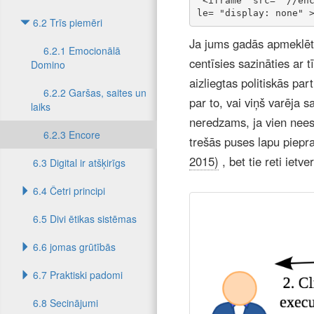
<iframe
 src=
"//en
le=
"display: none"
6.2 Trīs piemēri
Ja jums gadās apmeklēt 
6.2.1 Emocionālā
centīsies sazināties ar 
Domino
aizliegtas politiskās pa
6.2.2 Garšas, saites un
par to, vai viņš varēja sa
laiks
neredzams, ja vien nees
6.2.3 Encore
trešās puses lapu piepras
2015)
, bet tie reti ietv
6.3 Digital ir atšķirīgs
6.4 Četri principi
6.5 Divi ētikas sistēmas
6.6 jomas grūtībās
6.7 Praktiski padomi
6.8 Secinājumi