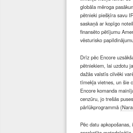
globāla mēroga pasākumu
pētnieki piešķīra savu IR
saskaņā ar kopīgo notei
finansēto pētījumu Amer
vēsturisko papildinājumu
Drīz pēc Encore uzsākš
pētniekiem, lai uzdotu 
dažās valstīs cilvēki var
tīmekļa vietnes, un šie 
Encore komanda mainīja 
cenzūru, jo trešās puses
pārlūkprogrammā
(Nara
Pēc datu apkopošanas, i
aprakstīta metodoloģija