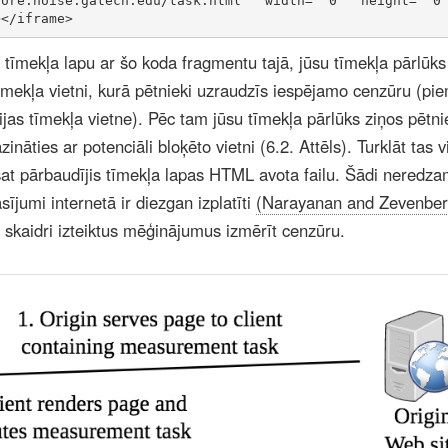
core.noise.gatech.edu/task.html"
 width=
"0"
 height=
"0
></iframe>
tīmekļa lapu ar šo koda fragmentu tajā, jūsu tīmekļa pārlūks
tīmekļa vietni, kurā pētnieki uzraudzīs iespējamo cenzūru (p
rtijas tīmekļa vietne). Pēc tam jūsu tīmekļa pārlūks ziņos pētn
zināties ar potenciāli bloķēto vietni (6.2. Attēls). Turklāt tas 
at pārbaudījis tīmekļa lapas HTML avota failu. Šādi neredza
ījumi internetā ir diezgan izplatīti
(Narayanan and Zevenbe
er skaidri izteiktus mēģinājumus izmērīt cenzūru.