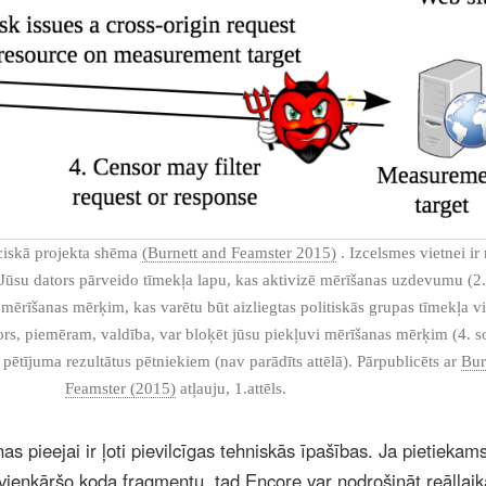
eciskā projekta shēma
(Burnett and Feamster 2015)
. Izcelsmes vietnei ir 
 Jūsu dators pārveido tīmekļa lapu, kas aktivizē mērīšanas uzdevumu (2. 
mērīšanas mērķim, kas varētu būt aizliegtas politiskās grupas tīmekļa vi
rs, piemēram, valdība, var bloķēt jūsu piekļuvi mērīšanas mērķim (4. so
 pētījuma rezultātus pētniekiem (nav parādīts attēlā). Pārpublicēts ar
Bur
Feamster (2015)
atļauju, 1.attēls.
s pieejai ir ļoti pievilcīgas tehniskās īpašības. Ja pietiekams
 vienkāršo koda fragmentu, tad Encore var nodrošināt reāllaik