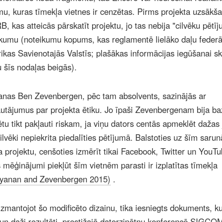
, kuras tīmekļa vietnes ir cenzētas. Pirms projekta uzsākš
B, kas atteicās pārskatīt projektu, jo tas nebija "cilvēku pētī
kumu (noteikumu kopums, kas reglamentē lielāko daļu federā
ikas Savienotajās Valstīs; plašākas informācijas iegūšanai sk
 šīs nodaļas beigās).
anas Ben Zevenbergen, pēc tam absolvents, sazinājās ar
jautājumus par projekta ētiku. Jo īpaši Zevenbergenam bija ba
ētu tikt pakļauti riskam, ja viņu dators centās apmeklēt dažas 
cilvēki nepiekrita piedalīties pētījumā. Balstoties uz šīm saru
projektu, cenšoties izmērīt tikai Facebook, Twitter un YouT
 mēģinājumi piekļūt šīm vietnēm parasti ir izplatītas tīmekļa
yanan and Zevenbergen 2015)
.
zmantojot šo modificēto dizainu, tika iesniegts dokuments, k
 un daži rezultāti, prestižajā datorzinātņu konferencē SIGC