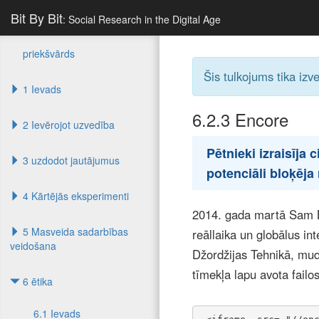
Bit By Bit
: Social Research in the Digital Age
priekšvārds
Šis tulkojums tika izv
1 Ievads
6.2.3
Encore
2 Ievērojot uzvedība
Pētnieki izraisīja
3 uzdodot jautājumus
potenciāli bloķēja
4 Kārtējās eksperimenti
2014. gada martā Sam B
5 Masveida sadarbības
reāllaika un globālus in
veidošana
Džordžijas Tehnikā, mud
tīmekļa lapu avota failos
6 ētika
6.1 Ievads