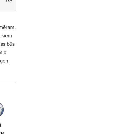
"
 sty
iemēram,
iekiem
viss būs
mie
rgen