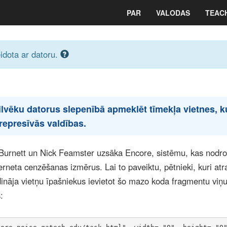
PAR
VALODAS
TEAC
eidota ar datoru.
 cilvēku datorus slepenībā apmeklēt tīmekļa vietnes, 
 represīvās valdības.
urnett un Nick Feamster uzsāka Encore, sistēmu, kas nodro
terneta cenzēšanas izmērus. Lai to paveiktu, pētnieki, kuri at
ināja vietņu īpašniekus ievietot šo mazo koda fragmentu viņ
: