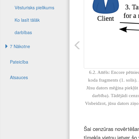
Vēsturisks pielikums
Ko lasīt tālāk
darbības
7 Nākotne
Pateicība
6.2. Attēls: Encore pētni
Atsauces
koda fragments (1. solis).
Jūsu dators mēģina piekļūt 
darbība). Tādējādi cenzo
Visbeidzot, jūsu dators ziņo
Šai cenzūras novērtēšana
tīmekļa vietņu ietver šo