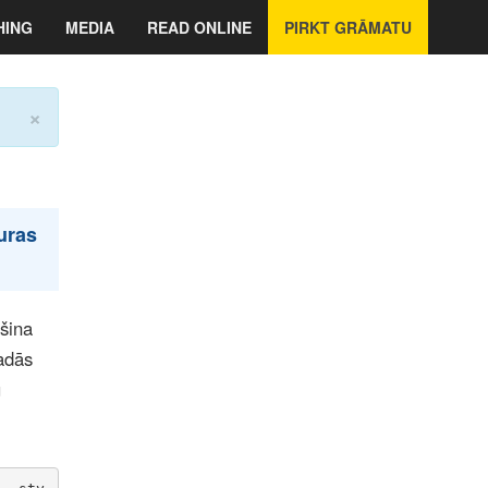
HING
MEDIA
READ ONLINE
PIRKT GRĀMATU
×
kuras
šina
radās
u