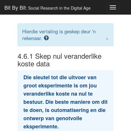
Bit By Bit
: Social Research in the Digital Age
Toggle
navigatio
Hierdie vertaling is geskep deur 'n
×
rekenaar.
4.6.1
Skep nul veranderlike
koste data
Die sleutel tot die uitvoer van
groot eksperimente is om jou
veranderlike koste na nul te
bestuur. Die beste maniere om dit
te doen, is outomatisering en die
ontwerp van genotvolle
eksperimente.