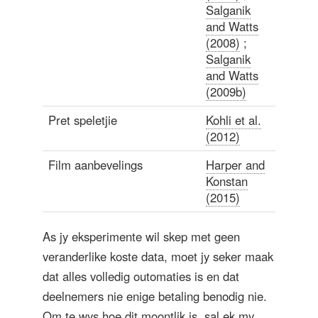
Salganik
and Watts
(2008)
;
Salganik
and Watts
(2009b)
Pret speletjie
Kohli et al.
(2012)
Film aanbevelings
Harper and
Konstan
(2015)
As jy eksperimente wil skep met geen
veranderlike koste data, moet jy seker maak
dat alles volledig outomaties is en dat
deelnemers nie enige betaling benodig nie.
Om te wys hoe dit moontlik is, sal ek my