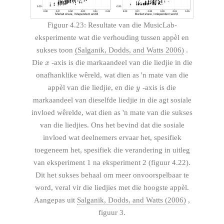
Figuur 4.23: Resultate van die MusicLab-
eksperimente wat die verhouding tussen appèl en
sukses toon
(Salganik, Dodds, and Watts 2006)
.
x
Die
-axis is die markaandeel van die liedjie in die
x
onafhanklike wêreld, wat dien as 'n mate van die
y
appèl van die liedjie, en die
-axis is die
y
markaandeel van dieselfde liedjie in die agt sosiale
invloed wêrelde, wat dien as 'n mate van die sukses
van die liedjies. Ons het bevind dat die sosiale
invloed wat deelnemers ervaar het, spesifiek
toegeneem het, spesifiek die verandering in uitleg
van eksperiment 1 na eksperiment 2 (figuur 4.22).
Dit het sukses behaal om meer onvoorspelbaar te
word, veral vir die liedjies met die hoogste appèl.
Aangepas uit
Salganik, Dodds, and Watts (2006)
,
figuur 3.