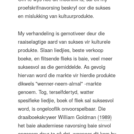
proefskrifnavorsing beskryf oor die sukses
en mislukking van kultuurprodukte.
My verhandeling is gemotiveer deur die
raaiselagtige aard van sukses vir kulturele
produkte. Slaan liedjies, beste verkoop
boeke, en flitsende flieks is baie, veel meer
suksesvol as die gemiddelde. As gevolg
hiervan word die markte vir hierdie produkte
dikwels "wenner-neem-almal" -markte
genoem. Tog, terselfdertyd, watter
spesifieke liedjie, boek of fliek sal suksesvol
word, is ongelooflik onvoorspelbaar. Die
draaiboekskrywer William Goldman
(1989)
het baie akademiese navorsing baie sinvol
opgesom deur te sê dat, wanneer dit kom by