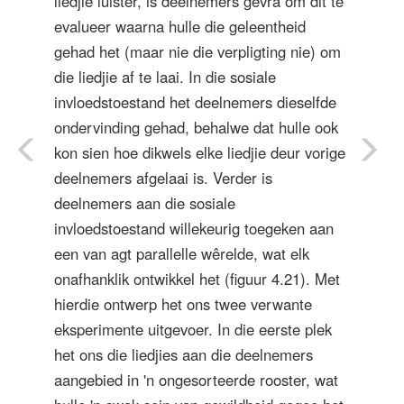
liedjie luister, is deelnemers gevra om dit te
evalueer waarna hulle die geleentheid
gehad het (maar nie die verpligting nie) om
die liedjie af te laai. In die sosiale
invloedstoestand het deelnemers dieselfde
ondervinding gehad, behalwe dat hulle ook
kon sien hoe dikwels elke liedjie deur vorige
deelnemers afgelaai is. Verder is
deelnemers aan die sosiale
invloedstoestand willekeurig toegeken aan
een van agt parallelle wêrelde, wat elk
onafhanklik ontwikkel het (figuur 4.21). Met
hierdie ontwerp het ons twee verwante
eksperimente uitgevoer. In die eerste plek
het ons die liedjies aan die deelnemers
aangebied in 'n ongesorteerde rooster, wat