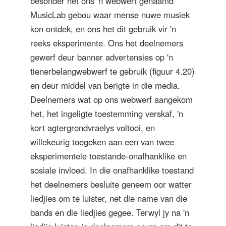
besonder het ons 'n webwerf genaamd
MusicLab gebou waar mense nuwe musiek
kon ontdek, en ons het dit gebruik vir 'n
reeks eksperimente. Ons het deelnemers
gewerf deur banner advertensies op 'n
tienerbelangwebwerf te gebruik (figuur 4.20)
en deur middel van berigte in die media.
Deelnemers wat op ons webwerf aangekom
het, het ingeligte toestemming verskaf, 'n
kort agtergrondvraelys voltooi, en
willekeurig toegeken aan een van twee
eksperimentele toestande-onafhanklike en
sosiale invloed. In die onafhanklike toestand
het deelnemers besluite geneem oor watter
liedjies om te luister, net die name van die
bands en die liedjies gegee. Terwyl jy na 'n