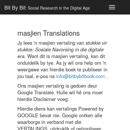
Bit By Bit
: Social Research in the Digital Age
Toggle
navigatio
masjien Translations
Jy lees 'n masjien vertaling van
stukkie vir
stukkie: Sosiale Navorsing in die digitale
era.
Want dit is masjien vertaling, kan dit
onduidelik by tye. As jy wil ons help om 'n
weergawe van hierdie boek te publiseer in
jou taal, e-pos na
info@bitbybitbook.com
.
Ons masjien vertaling is gedoen deur
Google Translate. Hulle wil hê ons moet
hierdie Disclaimer voeg:
Hierdie diens kan vertalings Powered by
GOOGLE bevat nie. Google ontken alle
waarborge in verband met die
VERTALINGS, uitdruklik of geïmpliseer,