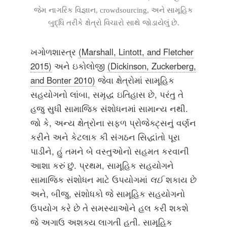
જેમ નાગરિક વિજ્ઞાન, crowdsourcing, અને સામૂહિક
બુદ્ધિ તરીકે ક્ષેત્રો વિચારો સાથે જોડાયેલું છે.
ખગોળશાસ્ત્ર
(Marshall, Lintott, and Fletcher
2015)
અને ઇકોલોજી
(Dickinson, Zuckerberg,
and Bonter 2010)
જેવા ક્ષેત્રોમાં સામૂહિક
સહયોગનો લાંબા, સમૃદ્ધ ઇતિહાસ છે, પરંતુ તે
હજુ સુધી સામાજિક સંશોધનમાં સામાન્ય નથી.
જો કે, અન્ય ક્ષેત્રોના સફળ પ્રોજેક્ટ્સનું વર્ણન
કરીને અને કેટલાક કી સંગઠન સિદ્ધાંતો પૂરા
પાડીને, હું તમને બે વસ્તુઓનો સહમત કરવાની
આશા કરું છું. પ્રથમ, સામૂહિક સહયોગને
સામાજિક સંશોધન માટે ઉપયોગમાં
લઈ
શકાય છે
અને, બીજુ, સંશોધકો જે સામૂહિક સહયોગનો
ઉપયોગ કરે છે તે સમસ્યાઓને હલ કરી શકશે
જે અગાઉ અશક્ય લાગતી હતી. સામૂહિક