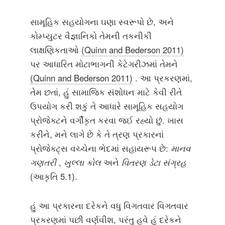
સામૂહિક સહયોગના ઘણા સ્વરૂપો છે, અને
કોમ્પ્યુટર વૈજ્ઞાનિકો તેમની તકનીકી
લાક્ષણિકતાઓ
(Quinn and Bederson 2011)
પર આધારિત મોટાભાગની કેટેગરીઝમાં તેમને
(Quinn and Bederson 2011)
. આ પ્રકરણમાં,
તેમ છતાં, હું સામાજિક સંશોધન માટે કેવી રીતે
ઉપયોગ કરી શકું તે આધારે સામૂહિક સહયોગ
પ્રોજેક્ટને વર્ગીકૃત કરવા જઈ રહ્યો છું. ખાસ
કરીને, મને લાગે છે કે તે ત્રણ પ્રકારનાં
પ્રોજેક્ટ્સ વચ્ચેના ભેદમાં સહાયરૂપ છે:
માનવ
ગણતરી
,
ખુલ્લા કોલ
અને
વિતરણ ડેટા સંગ્રહ
(આકૃતિ 5.1).
હું આ પ્રકારના દરેકને વધુ વિગતવાર વિગતવાર
પ્રકરણમાં પછી વર્ણવીશ, પરંતુ હવે હું દરેકને