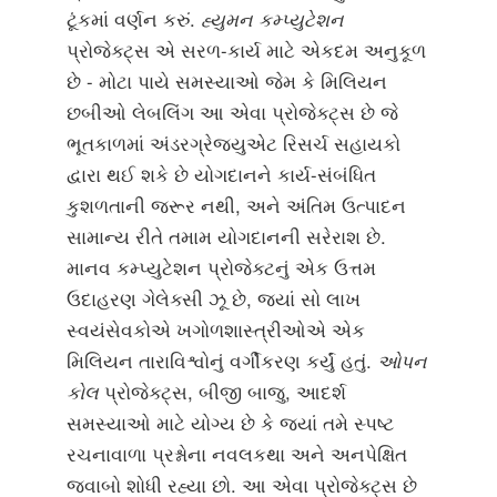
ટૂંકમાં વર્ણન કરું.
હ્યુમન કમ્પ્યુટેશન
પ્રોજેક્ટ્સ એ સરળ-કાર્ય માટે એકદમ અનુકૂળ
છે - મોટા પાયે સમસ્યાઓ જેમ કે મિલિયન
છબીઓ લેબલિંગ આ એવા પ્રોજેક્ટ્સ છે જે
ભૂતકાળમાં અંડરગ્રેજ્યુએટ રિસર્ચ સહાયકો
દ્વારા થઈ શકે છે યોગદાનને કાર્ય-સંબંધિત
કુશળતાની જરૂર નથી, અને અંતિમ ઉત્પાદન
સામાન્ય રીતે તમામ યોગદાનની સરેરાશ છે.
માનવ કમ્પ્યુટેશન પ્રોજેક્ટનું એક ઉત્તમ
ઉદાહરણ ગેલેક્સી ઝૂ છે, જ્યાં સો લાખ
સ્વયંસેવકોએ ખગોળશાસ્ત્રીઓએ એક
મિલિયન તારાવિશ્વોનું વર્ગીકરણ કર્યું હતું.
ઓપન
કોલ
પ્રોજેક્ટ્સ, બીજી બાજુ, આદર્શ
સમસ્યાઓ માટે યોગ્ય છે કે જ્યાં તમે સ્પષ્ટ
રચનાવાળા પ્રશ્નોના નવલકથા અને અનપેક્ષિત
જવાબો શોધી રહ્યા છો. આ એવા પ્રોજેક્ટ્સ છે