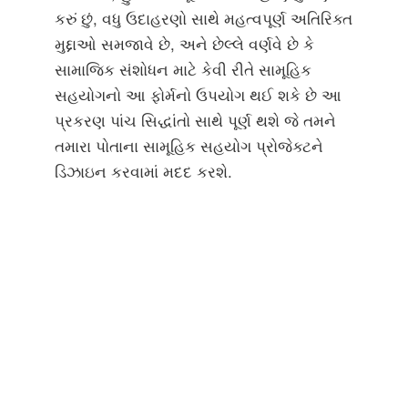
કરું છું, વધુ ઉદાહરણો સાથે મહત્વપૂર્ણ અતિરિક્ત
મુદ્દાઓ સમજાવે છે, અને છેલ્લે વર્ણવે છે કે
સામાજિક સંશોધન માટે કેવી રીતે સામૂહિક
સહયોગનો આ ફોર્મનો ઉપયોગ થઈ શકે છે આ
પ્રકરણ પાંચ સિદ્ધાંતો સાથે પૂર્ણ થશે જે તમને
તમારા પોતાના સામૂહિક સહયોગ પ્રોજેક્ટને
ડિઝાઇન કરવામાં મદદ કરશે.
Powered by
Open Review Toolkit