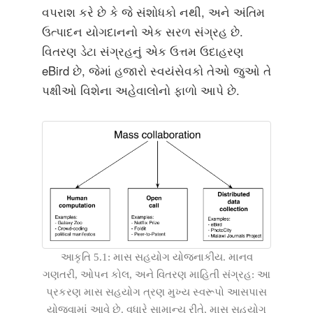
વપરાશ કરે છે કે જે સંશોધકો નથી, અને અંતિમ
ઉત્પાદન યોગદાનનો એક સરળ સંગ્રહ છે.
વિતરણ ડેટા સંગ્રહનું એક ઉત્તમ ઉદાહરણ
eBird છે, જેમાં હજારો સ્વયંસેવકો તેઓ જુઓ તે
પક્ષીઓ વિશેના અહેવાલોનો ફાળો આપે છે.
આકૃતિ 5.1: માસ સહયોગ યોજનાકીય. માનવ
ગણતરી, ઓપન કોલ, અને વિતરણ માહિતી સંગ્રહ: આ
પ્રકરણ માસ સહયોગ ત્રણ મુખ્ય સ્વરૂપો આસપાસ
યોજવામાં આવે છે. વધારે સામાન્ય રીતે, માસ સહયોગ