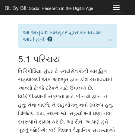
Bit By Bit
: Social Research in the Digital Age
Toggle
navigatio
આ અનુવાદ કમ્પ્યુટર દ્વારા બનાવવામાં
×
આવી હતી.
5.1
પરિચય
વિકિપીડિયા સુંદર છે સ્વયંસેવકોની સામૂહિક
સહયોગથી એક અદ્ભુત જ્ઞાનકોશ બનાવવામાં
આવ્યો છે જે દરેકને માટે ઉપલબ્ધ છે.
વિકિપિડિયાની સફળતા માટે કી નવો જ્ઞાન ન
હતું; તેના બદલે, તે સહયોગનું નવો સ્વરૂપ હતું.
ડિજિટલ વય, સદભાગ્યે, સહયોગનાં ઘણા નવા
સ્વરૂપોને સક્ષમ કરે છે. આ રીતે, આપણે હવે
પૂછવું જોઈએ: કઈ વિશાળ વૈજ્ઞાનિક સમસ્યાઓ