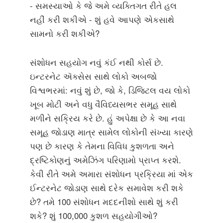
- સમસ્યાઓ કે જે અમે વ્યક્તિગત રીતે હલ
નહીં કરી શકીએ - શું હવે આપણે એકસાથે
સામનો કરી શકીએ?
સંશોધન સહયોગ નવું કંઈ નથી કોર્સ છે.
ઇન્ટરનેટ ઍક્સેસ સાથે લોકો અબજો
વિશ્વભરમાં: નવું શું છે, જો કે, ડિજિટલ વય લોકો
ખૂબ મોટી અને વધુ વૈવિધ્યસભર સમૂહ સાથે
મળીને સક્રિય કરે છે. હું અપેક્ષા છે કે આ નવા
સમૂહ જોડાણ માત્ર સામેલ લોકોની સંખ્યા કારણે
પણ છે કારણ કે તેમના વિવિધ કુશળતા અને
દ્રષ્ટિકોણનું અમેઝિંગ પરિણામો પ્રાપ્ત કરશે.
કેવી રીતે અમે અમારા સંશોધન પ્રક્રિયા માં એક
ઈન્ટરનેટ જોડાણ સાથે દરેક સમાવેશ કરી શકે
છે? તમે 100 સંશોધન મદદનીશો સાથે શું કરી
શકે? શું 100,000 કુશળ સહયોગીઓ?