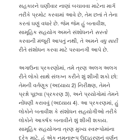
સહકારને ઘણીવાર નાણાં બચાવવા માટેના માર્ગ
તરીકે પ્રમોટ કરવામાં આવે છે, તેમ છતાં તે તેના
કરતાં ઘણું વધારે છે. જેમ જેમ હું બતાવીશ,
સામૂહિક સહયોગ અમને સંશોધનને
સસ્તો
કરવાની મંજૂરી આપતું નથી, તે અમને
વધુ સારી
રીતે સંશોધન કરવા માટે પરવાનગી આપે છે.
અગાઉના પ્રકરણોમાં, તમે ત્રણ અલગ અલગ
રીતે લોકો સાથે સંલગ્ન કરીને શું શીખી શકો છો:
તેમની વર્તણૂક (અધ્યાય 2) નિરીક્ષણ, તેમને
પ્રશ્નો પૂછવા (પ્રકરણ 3), અને પ્રયોગોમાં તેમને
નોંધણી કરાવવું (અધ્યાય 4). આ પ્રકરણમાં, હું
લોકોને બતાવીશ કે સંશોધન સહયોગીઓ તરીકે
લોકોને આકર્ષક બનાવીને શું શીખી શકાય.
સામૂહિક સહયોગના ત્રણ મુખ્ય સ્વરૂપોમાંના
દરેક માટે, હું એક નમૂનારૂપ ઉદાહરણનું વર્ણન