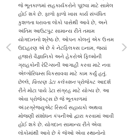
જે ભૂતકાળમાં સહકાર્યકરોને પૂછવા માટે સામેલ
હોઈ શકે છે. ફાળો ફાળો ખાસ કાર્ય સંબંધિત
કુશળતા ધરાવતા લોકો પાસેથી આવે છે, અને
અંતિમ આઉટપુટ સામાન્ય રીતે તમામ
યોગદાનનો શ્રેષ્ઠ છે. ઓપન કોલનું એક ઉત્તમ
ઉદાહરણ એ છે કે નેટફ્લિક્સ ઇનામ, જ્યાં
હજારો વૈજ્ઞાનિકો અને હેકરોએ ફિલ્મોની
ગ્રાહકોની રેટિંગ્સની આગાહી કરવા માટે નવા
એલ્ગોરિધમ્સ વિકસાવવા માટે કામ કર્યું હતું.
છેલ્લે,
વિતરણ ડેટા કલેક્શન
પ્રોજેક્ટ આદર્શ
રીતે મોટા પાયે ડેટા સંગ્રહ માટે યોગ્ય છે. આ
એવા પ્રોજેક્ટ્સ છે જે ભૂતકાળમાં
અંડરગ્રેજ્યુએટ રિસર્ચ સહાયકો અથવા
મોજણી સંશોધન કંપનીઓ દ્વારા કરવામાં આવી
હોઈ શકે છે. યોગદાન સામાન્ય રીતે એવા
લોકોમાંથી આવે છે કે જેઓ એવા સ્થાનોનો