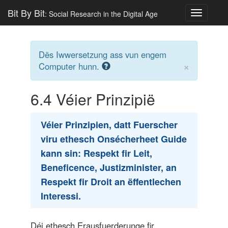
Bit By Bit
: Social Research in the Digital Age
Toggle
navigatio
Dës Iwwersetzung ass vun engem
×
Computer hunn.
6.4
Véier Prinzipië
Véier Prinzipien, datt Fuerscher
viru ethesch Onsécherheet Guide
kann sin: Respekt fir Leit,
Beneficence, Justizminister, an
Respekt fir Droit an ëffentlechen
Interessi.
Déi ethesch Erausfuerderunge fir