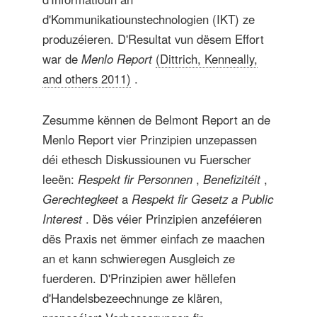
d'Kommunikatiounstechnologien (IKT) ze
produzéieren. D'Resultat vun dësem Effort
war de
Menlo Report
(Dittrich, Kenneally,
and others 2011)
.
Zesumme kënnen de Belmont Report an de
Menlo Report vier Prinzipien unzepassen
déi ethesch Diskussiounen vu Fuerscher
leeën:
Respekt fir Personnen
,
Benefizitéit
,
Gerechtegkeet
a
Respekt fir Gesetz a Public
Interest
. Dës véier Prinzipien anzeféieren
dës Praxis net ëmmer einfach ze maachen
an et kann schwieregen Ausgleich ze
fuerderen. D'Prinzipien awer hëllefen
d'Handelsbezeechnunge ze klären,