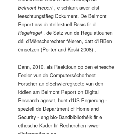
Belmont Report
, e schlank awer eist
leeschtungsfäeg Dokument. De Belmont
Report ass d'intellektuell Basis fir d'
Regelregel
, de Satz vun de Regulatiounen
déi d'Mënscherechter féieren, datt d'IRBen
ëmsetzen
(Porter and Koski 2008)
.
Dann, 2010, als Reaktioun op den ethesche
Feeler vun de Computersécherheet
Forscher an d'Schwieregkeete vun den
Iddien am Belmont Report on Digital
Research agesat, huet d'US Regierung -
speziell de Department of Homeland
Security - eng blo-Bandbibliothéik fir e
ethesche Kader fir Recherchen iwwer
d'Informatioun an