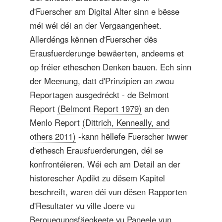
d'Fuerscher am Digital Alter sinn e bësse
méi wéi déi an der Vergaangenheet.
Allerdéngs kënnen d'Fuerscher dës
Erausfuerderunge bewäerten, andeems et
op fréier etheschen Denken bauen. Ech sinn
der Meenung, datt d'Prinzipien an zwou
Reportagen ausgedréckt - de Belmont
Report
(Belmont Report 1979)
an den
Menlo Report
(Dittrich, Kenneally, and
others 2011)
-kann hëllefe Fuerscher iwwer
d'ethesch Erausfuerderungen, déi se
konfrontéieren. Wéi ech am Detail an der
historescher Apdikt zu dësem Kapitel
beschreift, waren déi vun dësen Rapporten
d'Resultater vu ville Joere vu
Berouegungsfäegkeete vu Paneele vun