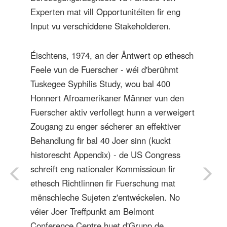
Experten mat vill Opportunitéiten fir eng
Input vu verschiddene Stakeholderen.
Éischtens, 1974, an der Äntwert op ethesch
Feele vun de Fuerscher - wéi d'berühmt
Tuskegee Syphilis Study, wou bal 400
Honnert Afroamerikaner Männer vun den
Fuerscher aktiv verfollegt hunn a verweigert
Zougang zu enger sécherer an effektiver
Behandlung fir bal 40 Joer sinn (kuckt
historescht Appendix) - de US Congress
schreift eng nationaler Kommissioun fir
ethesch Richtlinnen fir Fuerschung mat
mënschleche Sujeten z'entwéckelen. No
véier Joer Treffpunkt am Belmont
Conference Centre huet d'Grupp de