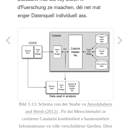
d'Fuerschung ze maachen, déi net mat
enger Datenquell individuell ass.
Bild 3.13: Schema vun der Studie vu
Ansolabehere
and Hersh (2012)
. Fir dat Meeschtertafel ze
creéieren Catalarist kombinéiert a harmoniséiert
Informatioune vu ville verschiddene Quellen. Dëse