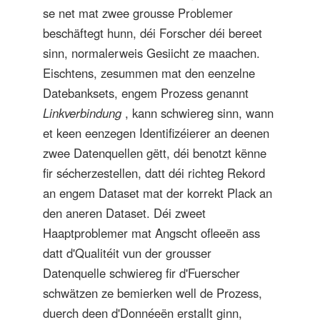
se net mat zwee grousse Problemer
beschäftegt hunn, déi Forscher déi bereet
sinn, normalerweis Gesiicht ze maachen.
Eischtens, zesummen mat den eenzelne
Datebanksets, engem Prozess genannt
Linkverbindung
, kann schwiereg sinn, wann
et keen eenzegen Identifizéierer an deenen
zwee Datenquellen gëtt, déi benotzt kënne
fir sécherzestellen, datt déi richteg Rekord
an engem Dataset mat der korrekt Plack an
den aneren Dataset. Déi zweet
Haaptproblemer mat Angscht ofleeën ass
datt d'Qualitéit vun der grousser
Datenquelle schwiereg fir d'Fuerscher
schwätzen ze bemierken well de Prozess,
duerch deen d'Donnéeën erstallt ginn,