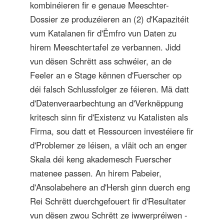
kombinéieren fir e genaue Meeschter-
Dossier ze produzéieren an (2) d'Kapazitéit
vum Katalanen fir d'Ëmfro vun Daten zu
hirem Meeschtertafel ze verbannen. Jidd
vun dësen Schrëtt ass schwéier, an de
Feeler an e Stage kënnen d'Fuerscher op
déi falsch Schlussfolger ze féieren. Mä datt
d'Datenveraarbechtung an d'Verknëppung
kritesch sinn fir d'Existenz vu Katalisten als
Firma, sou datt et Ressourcen investéiere fir
d'Problemer ze léisen, a vläit och an enger
Skala déi keng akademesch Fuerscher
matenee passen. An hirem Pabeier,
d'Ansolabehere an d'Hersh ginn duerch eng
Rei Schrëtt duerchgefouert fir d'Resultater
vun dësen zwou Schrëtt ze iwwerpréiwen -