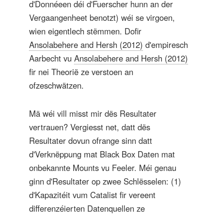
d'Donnéeen déi d'Fuerscher hunn an der
Vergaangenheet benotzt) wéi se virgoen,
wien eigentlech stëmmen. Dofir
Ansolabehere and Hersh (2012)
d'empiresch
Aarbecht vu
Ansolabehere and Hersh (2012)
fir nei Theorië ze verstoen an
ofzeschwätzen.
Mä wéi vill misst mir dës Resultater
vertrauen? Vergiesst net, datt dës
Resultater dovun ofrange sinn datt
d'Verknëppung mat Black Box Daten mat
onbekannte Mounts vu Feeler. Méi genau
ginn d'Resultater op zwee Schlësselen: (1)
d'Kapazitéit vum Catalist fir vereent
differenzéierten Datenquellen ze