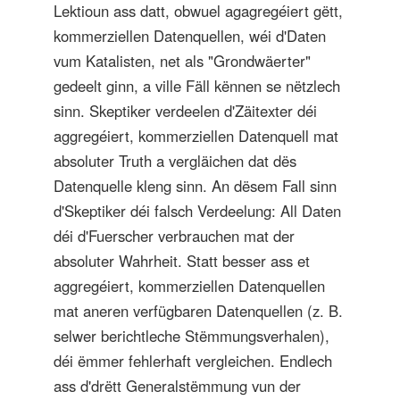
Lektioun ass datt, obwuel agagregéiert gëtt,
kommerziellen Datenquellen, wéi d'Daten
vum Katalisten, net als "Grondwäerter"
gedeelt ginn, a ville Fäll kënnen se nëtzlech
sinn. Skeptiker verdeelen d'Zäitexter déi
aggregéiert, kommerziellen Datenquell mat
absoluter Truth a vergläichen dat dës
Datenquelle kleng sinn. An dësem Fall sinn
d'Skeptiker déi falsch Verdeelung: All Daten
déi d'Fuerscher verbrauchen mat der
absoluter Wahrheit. Statt besser ass et
aggregéiert, kommerziellen Datenquellen
mat aneren verfügbaren Datenquellen (z. B.
selwer berichtleche Stëmmungsverhalen),
déi ëmmer fehlerhaft vergleichen. Endlech
ass d'drëtt Generalstëmmung vun der