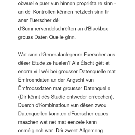
obwuel e puer vun hinnen propriétaire sinn -
an déi Kontrollen kënnen nëtzlech sinn fir
aner Fuerscher déi
d'Summervendelschrëften an d'Blackbox
grouss Daten Quelle ginn.
Wat sinn d'Generalanlegeure Fuerscher aus
dëser Etude ze huelen? Als Éischt gëtt et
enorm vill wéi bei grousser Datenquelle mat
Ëmfroendaten an der Angscht vun
Ëmfroossdaten mat grousser Datenquelle
(Dir kënnt dës Studie entweder erreechen).
Duerch d'Kombinatioun vun dësen zwou
Datenquellen konnten d'Fuerscher eppes
maachen wat net mat eenzele kann
onméiglech war. Déi zweet Allgemeng