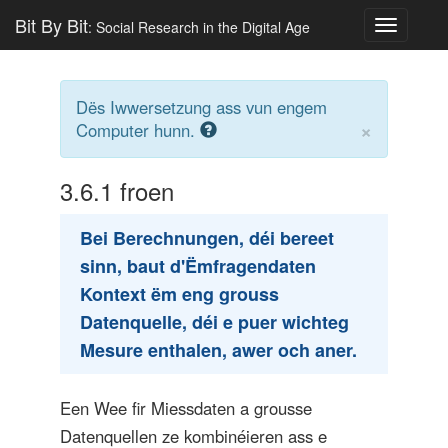
Bit By Bit
: Social Research in the Digital Age
Toggle
navigatio
Dës Iwwersetzung ass vun engem
×
Computer hunn.
3.6.1
froen
Bei Berechnungen, déi bereet
sinn, baut d'Ëmfragendaten
Kontext ëm eng grouss
Datenquelle, déi e puer wichteg
Mesure enthalen, awer och aner.
Een Wee fir Miessdaten a grousse
Datenquellen ze kombinéieren ass e