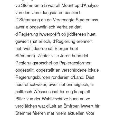
vu Stëmmen a firwat all Mount op d'Analyse
vun den Umeldungsdaten baséiert.
D'Stëmmung an de Vereenegte Staaten ass
awer e ongewéinlech Verhalen datt
d'Regierung iwwerpréift ob jiddfereen huet
gewielt (natierlech, d'Regierung erënnert
net, wéi jidderee säi Bierger huet
Stëmmen). Zënter ville Joren hunn déi
Regierungsrotschef op Papiergesformen
opgestallt, opgestallt an verschiddene lokale
Regierungsbüroen ronderëm d'Land. Dëst
huet et schwéier, awer net onméiglech, fir
politesch Wëssenschaftler eng komplett
Biller vun der Wahllëscht ze hunn an ze
vergläichen wat d'Leit an Ëmfroen iwwert hir
Stëmme féieren mat hirem aktuellen Vote