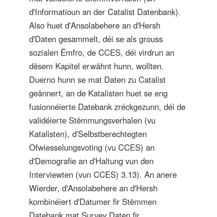
d'Informatioun an der Catalist Datenbank).
Also huet d'Ansolabehere an d'Hersh
d'Daten gesammelt, déi se als grouss
sozialen Ëmfro, de CCES, déi virdrun an
dësem Kapitel erwähnt hunn, wollten.
Duerno hunn se mat Daten zu Catalist
geännert, an de Katalisten huet se eng
fusionnéierte Datebank zréckgezunn, déi de
validéierte Stëmmungsverhalen (vu
Katalisten), d'Selbstberechtegten
Ofwiesselungsvoting (vu CCES) an
d'Demografie an d'Haltung vun den
Interviewten (vun CCES) 3.13). An anere
Wierder, d'Ansolabehere an d'Hersh
kombinéiert d'Datumer fir Stëmmen
Datebank mat Survey Daten fir