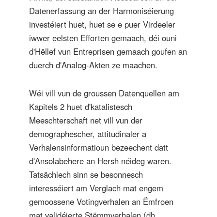
Datenerfassung an der Harmoniséierung
investéiert huet, huet se e puer Virdeeler
iwwer eelsten Efforten gemaach, déi ouni
d'Hëllef vun Entreprisen gemaach goufen an
duerch d'Analog-Akten ze maachen.
Wéi vill vun de groussen Datenquellen am
Kapitels 2 huet d'katalistesch
Meeschterschaft net vill vun der
demographescher, attitudinaler a
Verhalensinformatioun bezeechent datt
d'Ansolabehere an Hersh néideg waren.
Tatsächlech sinn se besonnesch
interesséiert am Verglach mat engem
gemoossene Votingverhalen an Ëmfroen
mat validéierte Stëmmverhalen (dh