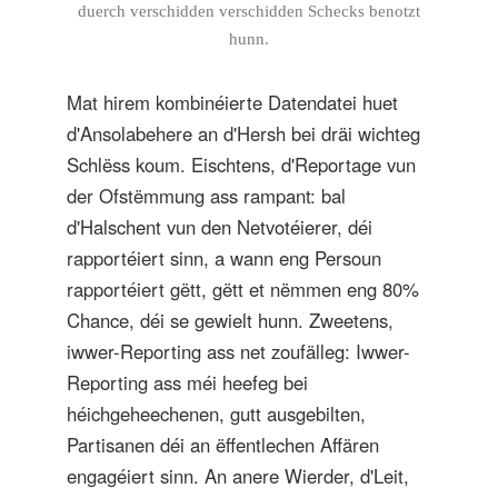
duerch verschidden verschidden Schecks benotzt
hunn.
Mat hirem kombinéierte Datendatei huet
d'Ansolabehere an d'Hersh bei dräi wichteg
Schlëss koum. Eischtens, d'Reportage vun
der Ofstëmmung ass rampant: bal
d'Halschent vun den Netvotéierer, déi
rapportéiert sinn, a wann eng Persoun
rapportéiert gëtt, gëtt et nëmmen eng 80%
Chance, déi se gewielt hunn. Zweetens,
iwwer-Reporting ass net zoufälleg: Iwwer-
Reporting ass méi heefeg bei
héichgeheechenen, gutt ausgebilten,
Partisanen déi an ëffentlechen Affären
engagéiert sinn. An anere Wierder, d'Leit,