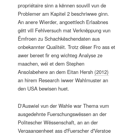
propriétaire sinn a kënnen souvill vun de
Problemer am Kapitel 2 beschriwwe ginn.
An anere Wierder, angoettlech Erlaabnes
gëtt vill Fehlversuch mat Verknëppung vun
Ëmfroen zu Schachkëschendaten aus
onbekannter Qualitéit. Trotz dëser Fro ass et
awer bereet fir eng wichteg Analyse ze
maachen, wéi et dem Stephen
Ansolabehere an dem Eitan Hersh
(2012)
an hirem Research iwwer Wahlmuster an
den USA bewisen huet.
D'Auswiel vun der Wahle war Thema vum
ausgedehnte Fuerschungswëssen an der
Politescher Wëssenschaft, an an der
Vergaangenheet ass d'Fuerscher d'Verstoe