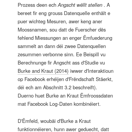
Prozess deen ech
Angscht wëllt stellen
. A
bereet fir eng grouss Datenquelle enthält e
puer wichteg Mesuren, awer keng aner
Moossnamen, sou datt de Fuerscher dës
fehlend Miessungen an enger Ëmfuederung
sammelt an dann déi zwee Datenquellen
zesummen verbonne sinn. Ee Beispill vu
Berechnunge fir Angscht ass d'Studie vu
Burke and Kraut (2014)
iwwer d'Interaktioun
op Facebook erhéijen d'Frëndschaft Stäerkt,
déi ech am Abschnitt 3.2 beschreift).
Duerno huet Burke an Kraut Ëmfroossdaten
mat Facebook Log-Daten kombinéiert.
D'Ëmfeld, woubäi d'Burke a Kraut
funktionnéieren, hunn awer geduecht, datt