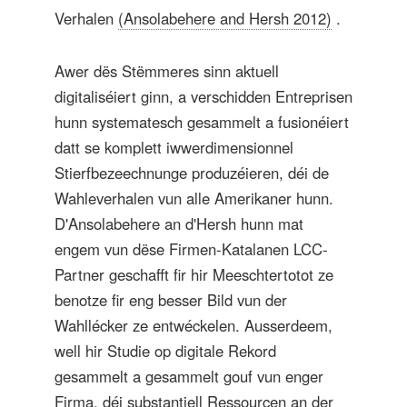
Verhalen
(Ansolabehere and Hersh 2012)
.
Awer dës Stëmmeres sinn aktuell
digitaliséiert ginn, a verschidden Entreprisen
hunn systematesch gesammelt a fusionéiert
datt se komplett iwwerdimensionnel
Stierfbezeechnunge produzéieren, déi de
Wahleverhalen vun alle Amerikaner hunn.
D'Ansolabehere an d'Hersh hunn mat
engem vun dëse Firmen-Katalanen LCC-
Partner geschafft fir hir Meeschtertotot ze
benotze fir eng besser Bild vun der
Wahllécker ze entwéckelen. Ausserdeem,
well hir Studie op digitale Rekord
gesammelt a gesammelt gouf vun enger
Firma, déi substantiell Ressourcen an der