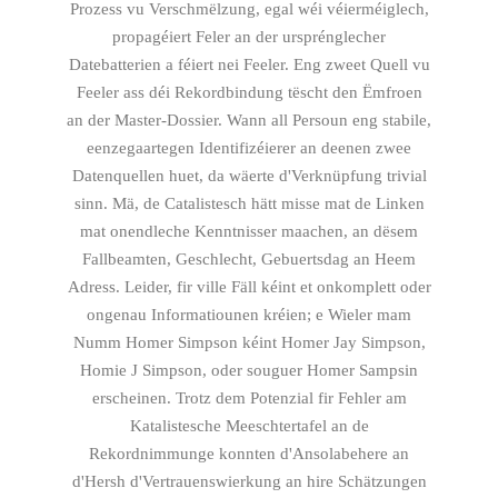
Prozess vu Verschmëlzung, egal wéi véierméiglech,
propagéiert Feler an der ursprénglecher
Datebatterien a féiert nei Feeler. Eng zweet Quell vu
Feeler ass déi Rekordbindung tëscht den Ëmfroen
an der Master-Dossier. Wann all Persoun eng stabile,
eenzegaartegen Identifizéierer an deenen zwee
Datenquellen huet, da wäerte d'Verknüpfung trivial
sinn. Mä, de Catalistesch hätt misse mat de Linken
mat onendleche Kenntnisser maachen, an dësem
Fallbeamten, Geschlecht, Gebuertsdag an Heem
Adress. Leider, fir ville Fäll kéint et onkomplett oder
ongenau Informatiounen kréien; e Wieler mam
Numm Homer Simpson kéint Homer Jay Simpson,
Homie J Simpson, oder souguer Homer Sampsin
erscheinen. Trotz dem Potenzial fir Fehler am
Katalistesche Meeschtertafel an de
Rekordnimmunge konnten d'Ansolabehere an
d'Hersh d'Vertrauenswierkung an hire Schätzungen