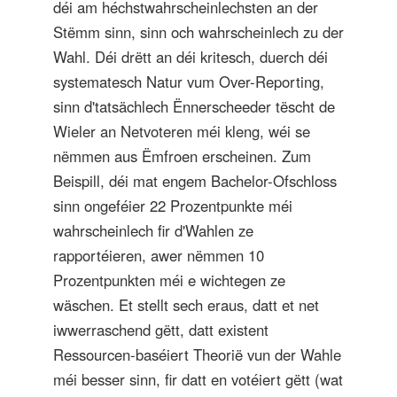
déi am héchstwahrscheinlechsten an der
Stëmm sinn, sinn och wahrscheinlech zu der
Wahl. Déi drëtt an déi kritesch, duerch déi
systematesch Natur vum Over-Reporting,
sinn d'tatsächlech Ënnerscheeder tëscht de
Wieler an Netvoteren méi kleng, wéi se
nëmmen aus Ëmfroen erscheinen. Zum
Beispill, déi mat engem Bachelor-Ofschloss
sinn ongeféier 22 Prozentpunkte méi
wahrscheinlech fir d'Wahlen ze
rapportéieren, awer nëmmen 10
Prozentpunkten méi e wichtegen ze
wäschen. Et stellt sech eraus, datt et net
iwwerraschend gëtt, datt existent
Ressourcen-baséiert Theorië vun der Wahle
méi besser sinn, fir datt en votéiert gëtt (wat