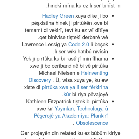
hinekî mîna ku ez li ser bihîst in:
Hadley Green
xuya dike ji bo
pêşxistina hinek ji pirtûkên xwe bi
temamî di vekirî, tevî ku ez wî dîtîye
qet binivîse tiştekî derbarê wê.
Lawrence Lessig ya
Code 2.0
li beşek
li ser wiki hatibû nivîsîn.
Yek ji pirtûka ku bi rastî jî min îlhama
xwe ji bo ceribandinê bi vê pirtûka
Michael Nielsen e
Reinventing
Discovery
. Û, wisa xuya ye, ku ew
xiste di
pirtûka xwe ya li ser fêrkirina
kûr
bi riya pêvajoyê.
Kathleen Fitzpatrick tiştek bi pirtûka
xwe kir
Yayınları, Technology, û
Pêşerojê ya Akademîya: Plankirî
.
Obsolescence
Ger projeyên din related ku ez bûbûm kiriye