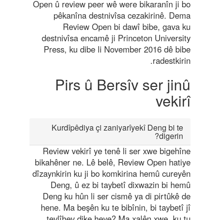
Open û review peer wê were bikaranîn ji bo
pêkanîna destnivîsa cezakirinê. Dema
Review Open bi dawî bibe, gava ku
destnivîsa encamê ji Princeton University
Press, ku dibe li November 2016 dê bibe
radestkirin.
Pirs û Bersîv ser jinû
vekirî
Kurdîpêdiya çi zaniyarîyekî Deng bi te
digerin?
Review vekirî ye tenê li ser xwe bigehîne
bikahêner ne. Lê belê, Review Open hatiye
dîzaynkirin ku ji bo komkirina hemû cureyên
Deng, û ez bi taybetî dixwazin bi hemû
Deng ku hûn li ser cismê ya di pirtûkê de
hene. Ma beşên ku te bibînin, bi taybetî jî
tevlîhev dike heye? Ma xalên xwe, ku tu