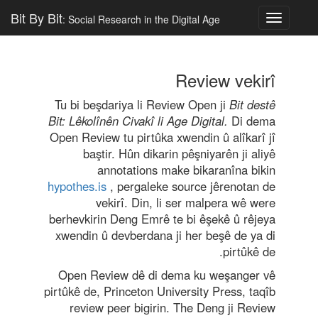
Bit By Bit
: Social Research in the Digital Age
Toggle
navigatio
Review vekirî
Tu bi beşdariya li Review Open ji
Bit destê
Bit: Lêkolînên Civakî li Age Digital.
Di dema
Open Review tu pirtûka xwendin û alîkarî jî
baştir. Hûn dikarin pêşniyarên ji aliyê
annotations make bikaranîna bikin
hypothes.is
, pergaleke source jêrenotan de
vekirî. Din, li ser malpera wê were
berhevkirin Deng Emrê te bi êşekê û rêjeya
xwendin û devberdana ji her beşê de ya di
pirtûkê de.
Open Review dê di dema ku weşanger vê
pirtûkê de, Princeton University Press, taqîb
review peer bigirin. The Deng ji Review