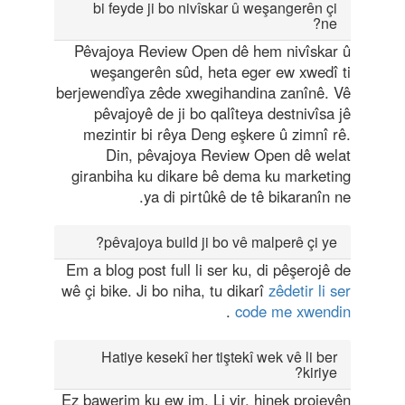
bi feyde ji bo nivîskar û weşangerên çi
ne?
Pêvajoya Review Open dê hem nivîskar û
weşangerên sûd, heta eger ew xwedî ti
berjewendîya zêde xwegihandina zanînê. Vê
pêvajoyê de ji bo qalîteya destnivîsa jê
mezintir bi rêya Deng eşkere û zimnî rê.
Din, pêvajoya Review Open dê welat
giranbiha ku dikare bê dema ku marketing
ya di pirtûkê de tê bikaranîn ne.
pêvajoya build ji bo vê malperê çi ye?
Em a blog post full li ser ku, di pêşerojê de
wê çi bike. Ji bo niha, tu dikarî
zêdetir li ser
.
code me xwendin
Hatiye kesekî her tiştekî wek vê li ber
kiriye?
Ez bawerim ku ew im. Li vir, hinek projeyên