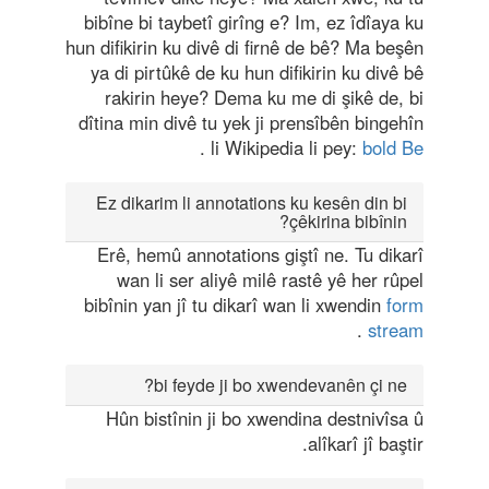
bibîne bi taybetî girîng e? Im, ez îdîaya ku
hun difikirin ku divê di firnê de bê? Ma beşên
ya di pirtûkê de ku hun difikirin ku divê bê
rakirin heye? Dema ku me di şikê de, bi
dîtina min divê tu yek ji prensîbên bingehîn
.
li Wikipedia li pey:
bold Be
Ez dikarim li annotations ku kesên din bi
çêkirina bibînin?
Erê, hemû annotations giştî ne. Tu dikarî
wan li ser aliyê milê rastê yê her rûpel
bibînin yan jî tu dikarî wan li xwendin
form
.
stream
bi feyde ji bo xwendevanên çi ne?
Hûn bistînin ji bo xwendina destnivîsa û
alîkarî jî baştir.