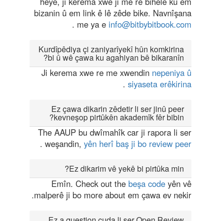
heye, ji kerema xwe ji me re bihêle ku em
bizanin û em link ê lê zêde bike. Navnîşana
.
me ya e
info@bitbybitbook.com
Kurdîpêdiya çi zaniyarîyekî hûn komkirina
bi û wê çawa ku agahiyan bê bikaranîn?
Ji kerema xwe re me xwendin
nepeniya û
.
siyaseta erêkirina
Ez çawa dikarin zêdetir li ser jinû peer
kevneşop pirtûkên akademîk fêr bibin?
The AAUP bu dwîmahîk car ji rapora li ser
.
weşandin,
yên herî baş ji bo review peer
Ez dikarim vê yekê bi pirtûka min?
Emîn. Check out the
beşa code
yên vê
malperê ji bo more about em çawa ev nekir.
Ez a question cuda li ser Open Review