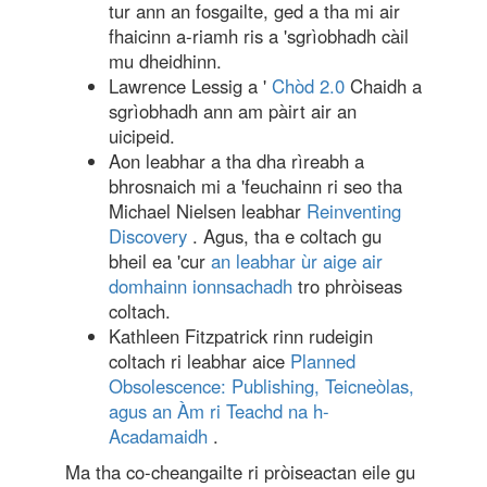
tur ann an fosgailte, ged a tha mi air
fhaicinn a-riamh ris a 'sgrìobhadh càil
mu dheidhinn.
Lawrence Lessig a '
Chòd 2.0
Chaidh a
sgrìobhadh ann am pàirt air an
uicipeid.
Aon leabhar a tha dha rìreabh a
bhrosnaich mi a 'feuchainn ri seo tha
Michael Nielsen leabhar
Reinventing
Discovery
. Agus, tha e coltach gu
bheil ea 'cur
an leabhar ùr aige air
domhainn ionnsachadh
tro phròiseas
coltach.
Kathleen Fitzpatrick rinn rudeigin
coltach ri leabhar aice
Planned
Obsolescence: Publishing, Teicneòlas,
agus an Àm ri Teachd na h-
Acadamaidh
.
Ma tha co-cheangailte ri pròiseactan eile gu