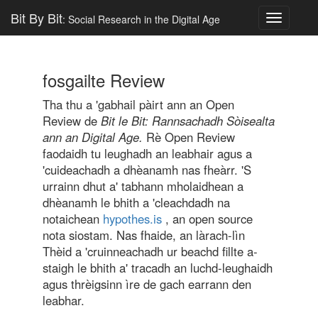
Bit By Bit
: Social Research in the Digital Age
Toggle
navigatio
fosgailte Review
Tha thu a 'gabhail pàirt ann an Open
Review de
Bit le Bit: Rannsachadh Sòisealta
ann an Digital Age.
Rè Open Review
faodaidh tu leughadh an leabhair agus a
'cuideachadh a dhèanamh nas fheàrr. 'S
urrainn dhut a' tabhann mholaidhean a
dhèanamh le bhith a 'cleachdadh na
notaichean
hypothes.is
, an open source
nota siostam. Nas fhaide, an làrach-lìn
Thèid a 'cruinneachadh ur beachd fillte a-
staigh le bhith a' tracadh an luchd-leughaidh
agus thrèigsinn ìre de gach earrann den
leabhar.