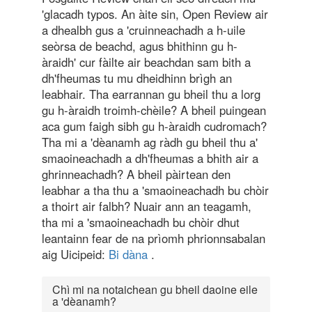
'glacadh typos. An àite sin, Open Review air
a dhealbh gus a 'cruinneachadh a h-uile
seòrsa de beachd, agus bhithinn gu h-
àraidh' cur fàilte air beachdan sam bith a
dh'fheumas tu mu dheidhinn brìgh an
leabhair. Tha earrannan gu bheil thu a lorg
gu h-àraidh troimh-chèile? A bheil puingean
aca gum faigh sibh gu h-àraidh cudromach?
Tha mi a 'dèanamh ag ràdh gu bheil thu a'
smaoineachadh a dh'fheumas a bhith air a
ghrinneachadh? A bheil pàirtean den
leabhar a tha thu a 'smaoineachadh bu chòir
a thoirt air falbh? Nuair ann an teagamh,
tha mi a 'smaoineachadh bu chòir dhut
leantainn fear de na prìomh phrionnsabalan
aig Uicipeid:
Bi dàna
.
Chì mi na notaichean gu bheil daoine eile
a 'dèanamh?