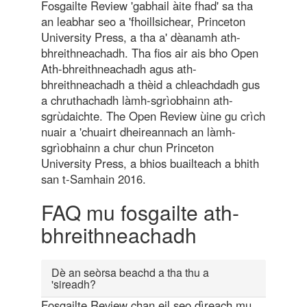
Fosgailte Review 'gabhail àite fhad' sa tha
an leabhar seo a 'fhoillsichear, Princeton
University Press, a tha a' dèanamh ath-
bhreithneachadh. Tha fios air ais bho Open
Ath-bhreithneachadh agus ath-
bhreithneachadh a thèid a chleachdadh gus
a chruthachadh làmh-sgrìobhainn ath-
sgrùdaichte. The Open Review ùine gu crìch
nuair a 'chuairt dheireannach an làmh-
sgrìobhainn a chur chun Princeton
University Press, a bhios buailteach a bhith
san t-Samhain 2016.
FAQ mu fosgailte ath-
bhreithneachadh
Dè an seòrsa beachd a tha thu a
'sireadh?
Fosgailte Review chan eil seo dìreach mu