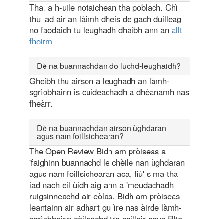
Tha, a h-uile notaichean tha poblach. Chì
thu iad air an làimh dheis de gach duilleag
no faodaidh tu leughadh dhaibh ann an
allt
fhoirm
.
Dè na buannachdan do luchd-leughaidh?
Gheibh thu airson a leughadh an làmh-
sgrìobhainn is cuideachadh a dhèanamh nas
fheàrr.
Dè na buannachdan airson ùghdaran
agus nam foillsichearan?
The Open Review Bidh am pròiseas a
'faighinn buannachd le chèile nan ùghdaran
agus nam foillsichearan aca, fiù' s ma tha
iad nach eil ùidh aig ann a 'meudachadh
ruigsinneachd air eòlas. Bidh am pròiseas
leantainn air adhart gu ìre nas àirde làmh-
sgrìobhainn càileachd tro soilleir agus fillte