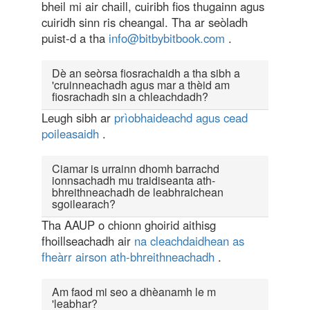
bheil mi air chaill, cuiribh fios thugainn agus
cuiridh sinn ris cheangal. Tha ar seòladh
puist-d a tha
info@bitbybitbook.com
.
Dè an seòrsa fiosrachaidh a tha sibh a
'cruinneachadh agus mar a thèid am
fiosrachadh sin a chleachdadh?
Leugh sibh ar
prìobhaideachd agus cead
poileasaidh
.
Ciamar is urrainn dhomh barrachd
ionnsachadh mu traidiseanta ath-
bhreithneachadh de leabhraichean
sgoilearach?
Tha AAUP o chionn ghoirid aithisg
fhoillseachadh air
na cleachdaidhean as
fheàrr airson ath-bhreithneachadh
.
Am faod mi seo a dhèanamh le m
'leabhar?