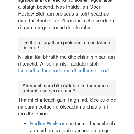
a-staigh beachd. Nas fhaide, an Open
Review Bidh am pròiseas a 'toirt seachad
dàta luachmhor a dh'fhaodar a chleachdadh
rè gun margaideachd den leabhar.
Dè tha a 'togail am pròiseas airson làrach-
lìn seo?
Nì sinn làn bhraith mu dheidhinn sin san àm
ri teachd. Airson a-nis, faodaidh sibh
tuilleadh a leughadh mu dheidhinn ar còd
.
Air neach sam bith rudeigin a dhèanamh
a-riamh mar seo roimhe?
Tha mi cinnteach gum faigh iad. Seo cuid de
na caran coltach pròiseactan a chuala mi
mu dheidhinn:
Hadley Wickham
coltach ri leasachadh
air cuid de na leabhraichean aige gu