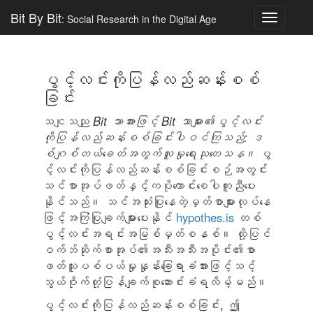
Bit By Bit
: Social Research in the Digital Age
Toggle
navigatio
ပွင့်လင်းကိုပြန်လည်ဆန်းစစ်
ခြင်း
သငျသညျ
Bit သာအားဖြင့် Bit သာများ၏ပွင့်လင်း
ကိုပြန်လည်ဆန်းစစ်ခြင်းပါဝင်ကြသည်: ဒ
စ်ဂျစ်တယ်ခေတ်အတွက်လူမှုရေးသုတေသန။
ပွ
င့်လင်းကိုပြန်လည်ဆန်းစစ်ခြင်းစဉ်အတွင်း
သင်စာအုပ်ဖတ်နှင့်ကပိုကောင်းစေပါကူညီပေး
နိုင်သည်။ သင်အသုံးပြုနေတဲ့မှတ်စာများလုပ်နေ
ဖြင့်အကြံပြုချက်များပေးနိုင်
hypothes.is
တစ်
ပွင့်လင်းအရင်းအမြစ်မှတ်စနစ်။ ထို့ပြင်
ဝက်ဘ်ဆိုက်စာအုပ်၏အသီးအသီးအပိုင်း၏စာ
ဖတ်သူပစ်ပယ်မှုနှုန်းခြေရာခံအားဖြင့်သင့်
သွယ်ဝိုက်တုံ့ပြန်ချက်စုဆောင်းခံရလိမ့်မည်။
ပွင့်လင်းကိုပြန်လည်ဆန်းစစ်ခြင်း, ဤ