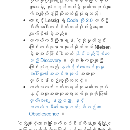
စုံတခုကိုမျှရေးဖို့တစ်ခါမှမမြင်ခဲ့ပါ
ဘူးပေမဲ့, လုံးဝပွင့်လင်း၌သူ၏စာအုပ်များ
ကိုအချို့ကိုဖွံ့ဖြိုးတိုးတက်ဖို့ပုံရသည်။
လောရင့် Lessig ရဲ့
Code ကို 2.0
တစ်ဦး
ဝီကီအပေါ်တစ်စိတ်တစ်ပိုင်း၌ရေးထား
လျက်ရှိ၏ခဲ့သည်။
တကယ်ကဒီကြိုးစားရန်, ငါ့ကိုမှုတ်သွင်း
ကြောင်းတစ်ခုမှာစာအုပ်မိုက်ကယ် Nielsen
ရဲ့စာအုပ်ဖြစ်ပါတယ်
နိုင်မည်ဖြစ်လေ
သည် Discovery
။ ထိုအခါကသူချပြီး
ကြောင်းပုံရသည်
နက်ရှိုင်းသောသင်ယူမှု
အပေါ်သူ၏အသစ်စာအုပ်
အလားတူ
လုပ်ငန်းစဉ်တွေကိုတဆင့်။
ကက်သလင်းပက်ထရစ်သူမ၏စာအုပ်
နှင့်အတူအလားတူအရာတစ်ခုခုကိုပြု၏
ထုတ်ဝေရေး, နည်းပညာ, နှင့်
အကယ်ဒမီ၏အနာဂတ်: စီစဉ်ထား
Obsolescence
။
ငါလွဲချော်င့်သောအခြားဆက်စပ်စီမံကိန်းများရှိလြှငျ
အကြှနျုပျတို့ကိုသိစေခြင်းနှင့်ကျွန်တော်တို့ link ကို