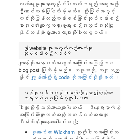
လက်ရေးမူများမှာတွေ့နိုင်ပါတယ်အရည်အသွေးအဖို့
ဦးဆောင်လမ်းပြပါလိမ့်မယ်။ ထို့ပြင်အပွင့်
လင်းကိုပြန်လည်ဆန်းစစ်ခြင်းလုပ်ငန်းစဉ်
စာအုပ်၏စျေးကွက်ရှာဖွေရေးစဉ်အတွင်းအသုံးပြု
နိုင်တန်ဖိုးရှိသောဒေတာများကိုပါလိမ့်မယ်။
ဤ website များအတွက်တည်ဆောက်မှု
လုပ်ငန်းစဉ်ကဘာလဲ?
ကျနော်တို့အနာဂတ်အတွက်အကြောင်းအပြည့်အဝ
blog post ပြုလိမ့်မည်။ ယခုအဘို့, သငျသညျ
နိုင်
ကျွန်တော်တို့ရဲ့ code ကိုအကြောင်းပိုမိုဖတ်
။
မည်သူမဆိုအစဉ်အဆက်တို့ရှေ့မှာဤကဲ့သို့သော
အရာတစ်ခုခုပြုမိခဲ့ဖူးပါသလား
ငါသူတို့ရှိသည်သောသေချာပါတယ်။ ဒီနေရာမှာကိုယ့်
အကြောင်းကြားဖူးတယ်အချို့အတန်ငယ်အလားတူ
စီမံကိန်းများနေသောခေါင်းစဉ်:
စုဆောင်းထား Wickham
သူ့ကိုငါကအကြောင်းတ