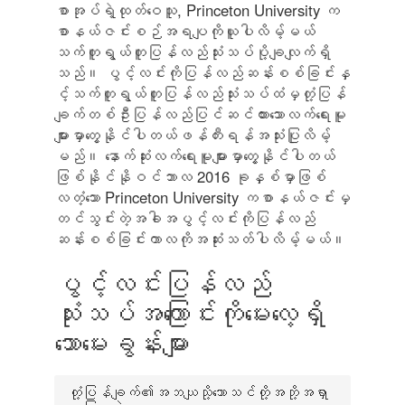
စာအုပ်ရဲ့ထုတ်ဝေသူ, Princeton University က
စာနယ်ဇင်းစဉ်အရပျကိုယူပါလိမ့်မယ်
သက်တူရွယ်တူပြန်လည်သုံးသပ်ပို့ချလျက်ရှိ
သည်။ ပွင့်လင်းကိုပြန်လည်ဆန်းစစ်ခြင်းနှ
င့်သက်တူရွယ်တူပြန်လည်သုံးသပ်ထံမှတုံ့ပြန်
ချက်တစ်ဦးပြန်လည်ပြင်ဆင်ထားသောလက်ရေးမူ
များမှာတွေ့နိုင်ပါတယ်ဖန်တီးရန်အသုံးပြုလိမ့်
မည်။ နောက်ဆုံးလက်ရေးမူများမှာတွေ့နိုင်ပါတယ်
ဖြစ်နိုင်နိုဝင်ဘာလ 2016 ခုနှစ်မှာဖြစ်
လတံ့သော Princeton University ကစာနယ်ဇင်းမှ
တင်သွင်းတဲ့အခါအပွင့်လင်းကိုပြန်လည်
ဆန်းစစ်ခြင်းကာလကိုအဆုံးသတ်ပါလိမ့်မယ်။
ပွင့်လင်းပြန်လည်
သုံးသပ်အကြောင်းကိုမေးလေ့ရှိ
သောမေးခွန်းများ
တုံ့ပြန်ချက်၏အဘယျသို့သောသင်တို့အဘို့အရှာ