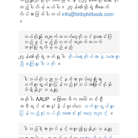
ထည့်ပါလိမ့်မယ်ပါ။ ကျွန်တော်တို့ရဲ့အီးမေးလ်
လိပ်စာဖြစ်ပါတယ်
info@bitbybitbook.com
။
ဘယ်လိုမျိုးအချက်အလက်တွေကိုသင်စုဆောင်းကြ
သည်နှင့်မည်သို့သတင်းအချက်အလက်
အသုံးပြုရလိမ့်မည်နည်း
ကျွန်တော်တို့ရဲ့ဖတ်ရှုပါ
ကိုယ်ရေးကိုယ်တာနဲ့သဘောတူ
ညီခကျြမူဝါဒကို
။
ငါဘယ်လိုပညာသင်နှစ်စာအုပ်တွေရိုးရာ
သက်တူရွယ်တူပြန်လည်သုံးသပ်အကြောင်းပိုမို
သိရှိနိုငျသနညျး
အဆိုပါ AAUP မကြာသေးမီကအပေါ်တစ်ဦး
အစီရင်ခံစာပုံနှိပ်ထုတ်ဝေ
သက်တူရွယ်တူ
ပြန်လည်သုံးသပ်ဘို့အကောင်းဆုံးအလေ့အကျင့်
။
ငါသည်ငါ့စာအုပ်နှင့်အတူဤပွုနိုငျသနညျး