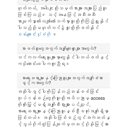
ဟုတ်တယ်, အပေါငျးတို့သမှတ်စာများအများပြည်သူ
ဖြစ်ကြသည်။ သင့်အနေဖြင့်အသီးအသီး
စာမျက်နှာ၏လက်ျာတော်ဘက်မှာသူတို့ကိုကြည့်ရှုနိုင်
ပါသည်သို့မဟုတ်သင်၌သူတို့ကိုဖတ်နိုင်
စမ်းချောင်းပုံစံကို
။
စာဖတ်သူတွေအတွက်အကျိုးကျေးဇူးများဘာတွေလဲ?
သင်ကလက်ရေးမူများမှာတွေ့နိုင်ပါတယ်ဖတ်နှင့်
ကပိုကောင်းစေပါကကူညီရ။
စာရေးဆရာများနှင့်ကြေညာသူများအတွက်အကျိုးခံစား
ခွင့်ကဘာတွေလဲ?
အဆိုပါဖွင့်ပါကိုပြန်လည်ဆန်းစစ်ခြင်း
လုပ်ငန်းစဉ်တွေကိုသူတို့အသိပညာမှ access
ကိုတိုးမြှင့်မရှိအကျိုးစီးပွားများပင်လျှင်,
စာရေးဆရာများနှင့်ကြေညာသူနှစ်ဦးစလုံးအကျိုးရှိမှာ
ဖြစ်တယ်။ အဆိုပါဖြစ်စဉ်တွင်အကဲဆတ်နှ
င့်သွယ်ဝိုက်တုံ့ပြန်ချက်မှတဆင့်ပိုမိုမြင့်မား