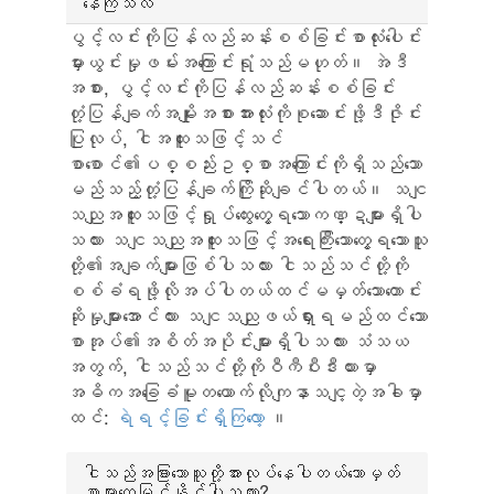
နေကြသလဲ
ပွင့်လင်းကိုပြန်လည်ဆန်းစစ်ခြင်းစာလုံးပေါင်း
မှားယွင်းမှုဖမ်းအကြောင်းရုံသည်မဟုတ်။ အဲဒီ
အစား, ပွင့်လင်းကိုပြန်လည်ဆန်းစစ်ခြင်း
တုံ့ပြန်ချက်အမျိုးအစားအားလုံးကိုစုဆောင်းဖို့ဒီဇိုင်း
ပြုလုပ်, ငါအထူးသဖြင့်သင်
စာစောင်၏ပစ္စည်းဥစ္စာအကြောင်းကိုရှိသည်သော
မည်သည့်တုံ့ပြန်ချက်ကြိုဆိုချင်ပါတယ်။ သငျ
သညျအထူးသဖြင့်ရှုပ်ထွေးတွေ့ရသောကဏ္ဍများရှိပါ
သလား သငျသညျအထူးသဖြင့်အရေးကြီးသောတွေ့ရသောသူ
တို့၏အချက်များဖြစ်ပါသလား ငါသည်သင်တို့ကို
စစ်ခံရဖို့လိုအပ်ပါတယ်ထင်မမှတ်သောတောင်း
ဆိုမှုများအောင်လား သငျသညျဖယ်ရှားရမည်ထင်သော
စာအုပ်၏အစိတ်အပိုင်းများရှိပါသလား သံသယ
အတွက်, ငါသည်သင်တို့ကိုဝီကီပီးဒီးယားမှာ
အဓိကအခြေခံမူတယောက်လိုကျနာသငျ့တဲ့အခါမှာ
ထင်:
ရဲရင့်ခြင်းရှိကြလော့
။
ငါသည်အခြားသောသူတို့အားလုပ်နေပါတယ်သောမှတ်
စာများတွေ့မြင်နိုင်ပါသလား?